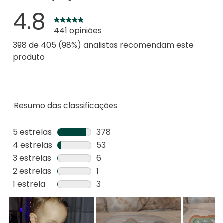
4.8
441 opiniões
398 de 405 (98%) analistas recomendam este
produto
Resumo das classificações
5 estrelas
estrelas
378
378
4 estrelas
estrelas
53
análises
53
3 estrelas
estrelas
6
com
análises
6
2 estrelas
estrelas
1
5
com
análises
1
1 estrela
estrelas
3
estrelas.
4
com
análise
3
estrelas.
3
com
análises
estrelas.
2
com