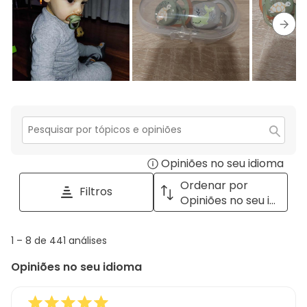
estrelas.
1
estrela.
Segu
Secção
para
Opiniões no seu idioma
Disp
pesquisar
tópicos
a
Ordenar por
Filtros
e
pop
Opiniões no seu idioma
opiniões
with
info
1
1
–
8 de 441
análises
abou
to
Regi
Opiniões no seu idioma
8
Sort.
de
441