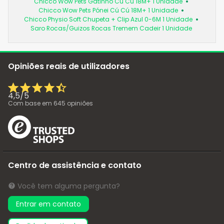
Chicco Wow Pets Gatinho Cú Cú 18M+ 1 Unidade
Chicco Wow Pets Pónei Cú Cú 18M+ 1 Unidade
Chicco Physio Soft Chupeta + Clip Azul 0-6M 1 Unidade
Saro Rocas/Guizos Rocas Tremem Cadeir 1 Unidade
Opiniões reais de utilizadores
4,5
/
5
Com base em
645
opiniões
Centro de assistência e contato
Você tem alguma pergunta?
Entrar em contato