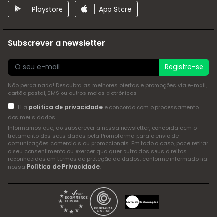
Playstore
App Store
Subscrever a newsletter
Registre-se
Não perca nada! Descubra as melhores ofertas e promoções via e-mail,
cartão postal, SMS ou outros meios eletrónicos
política de privacidade
Li a
e concordo com o processamento
dos meus dados
Informamos que, ao subscrever a nossa newsletter, concorda com o
tratamento dos seus dados pela Promofarma para o envio de
comunicações comerciais ou promocionais. Em todo o caso, pode retirar
o seu consentimento ou exercer qualquer outro dos seus direitos
reconhecidos em termos de proteção de dados, conforme informado na
Política de Privacidade
nossa
.