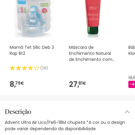
Mamã Tet Silic Deb 3
Máscara de
Bá
Rap Bt2
Enchimento Natural
Kl
de Enchimento com
Espuma de Reno
(
26
)
100ml
18
8,
27,
79€
81€
-4
Descrição
Advent Ultra Air Lico/Fe6-18M chupeta *A cor ou o design
pode variar dependendo da disponibilidade