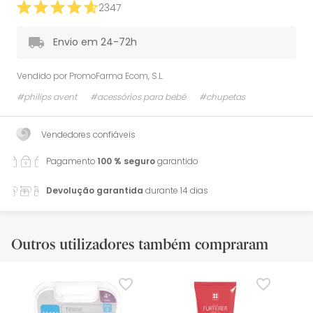
2347
Envio em 24-72h
Vendido por
PromoFarma Ecom, S.L.
#philips avent
#acessórios para bebé
#chupetas
Vendedores confiáveis
Pagamento
100 % seguro
garantido
Devolução garantida
durante 14 dias
Outros utilizadores também compraram