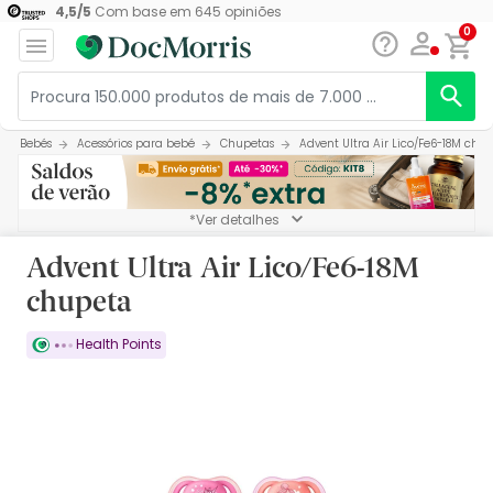
4,5
/
5
Com base em
645
opiniões
0
Bebés
Acessórios para bebé
Chupetas
Advent Ultra Air Lico/Fe6-18M chu
*Ver detalhes
Advent Ultra Air Lico/Fe6-18M
chupeta
Health Points