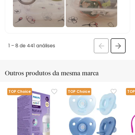
1
–
8 de 441
análises
Anterior
Seguin
análi
análise
Outros produtos da mesma marca
TOP Choice
TOP Choice
TOP