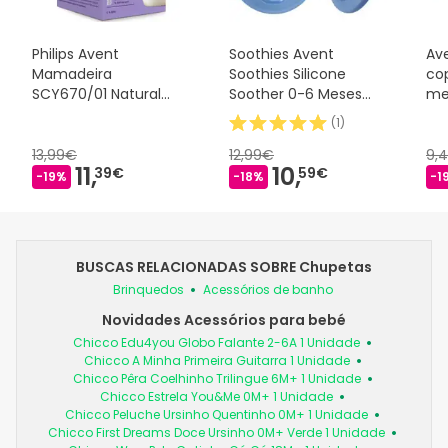
Philips Avent
Soothies Avent
Av
Mamadeira
Soothies Silicone
co
SCY670/01 Natural
Soother 0-6 Meses
me
AirFree 125ml
Azul 2 peças
(
1
)
13,99€
12,99€
9,
11,
10,
39€
59€
-19%
-18%
-1
BUSCAS RELACIONADAS SOBRE Chupetas
Brinquedos
Acessórios de banho
Novidades Acessórios para bebé
Chicco Edu4you Globo Falante 2-6A 1 Unidade
Chicco A Minha Primeira Guitarra 1 Unidade
Chicco Pêra Coelhinho Trilingue 6M+ 1 Unidade
Chicco Estrela You&Me 0M+ 1 Unidade
Chicco Peluche Ursinho Quentinho 0M+ 1 Unidade
Chicco First Dreams Doce Ursinho 0M+ Verde 1 Unidade