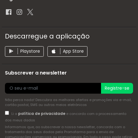
Descarregue a aplicação
Playstore
App Store
Subscrever a newsletter
Registre-se
Não perca nada! Descubra as melhores ofertas e promoções via e-mail,
cartão postal, SMS ou outros meios eletrónicos
política de privacidade
Li a
e concordo com o processamento
dos meus dados
Informamos que, ao subscrever a nossa newsletter, concorda com o
tratamento dos seus dados pela Promofarma para o envio de
comunicações comerciais ou promocionais. Em todo o caso, pode retirar