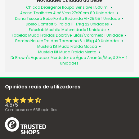
Novidades Cuidado do bebé
Chicco Detergente Roupa Sensitive 1.500 ml
Abena Toalhetes Aloé Vera 27x20cm 80 Unidades
Disna Tesoura Bebe Ponta Redonda Vf-25.55 1 Unidade
Libero Comfort 5 Fralda 11-17Kg 22 Unidades
Fabelab Mochila Maternidade 1 Unidade
Fabelab Muda Fraldas Dobrável Lilás/Caramelo 1 Unidade
Bambo Nature Fraldas Tamanho 6 +16kg 40 Unidades
Mustela Kit Muda Fralda Mocca
Mustela Kit Muda Fralda Menta
Dr Brown's Aquacool Mordedor de Água Ananás/Maçã 3M+ 2
Unidades
Opiniões reais de utilizadores
4,5
/
5
Com base em
638
opiniões