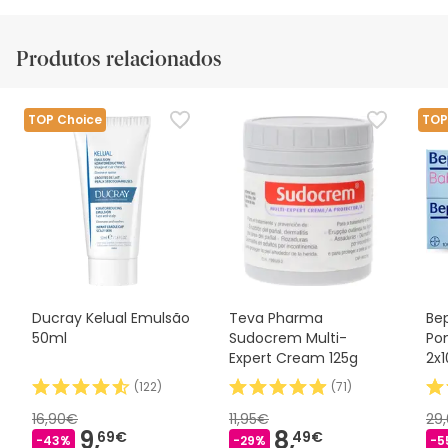
Produtos relacionados
TOP Choice
TOP
Ducray Kelual Emulsão
Teva Pharma
Be
50ml
Sudocrem Multi-
Po
Expert Cream 125g
2x
(
122
)
(
71
)
16,90€
11,95€
29
9,
8,
69€
49€
-43%
-29%
-5