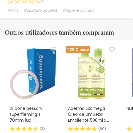
0
#alvis
#cuidado do bebé
#higiene ouvidos
Outros utilizadores também compraram
TOP Choice
Silicone pessary
Aderma Exomega
Nut
superfleming T-
Óleo de Limpeza
70mm 1ud
Emoliente 500ml x
2pcs
(
3
)
(
60
)