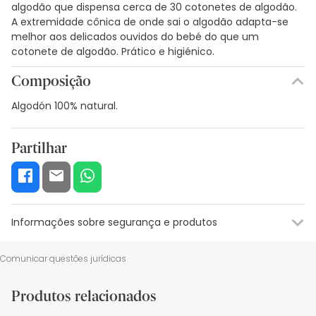
algodão que dispensa cerca de 30 cotonetes de algodão.
A extremidade cônica de onde sai o algodão adapta-se
melhor aos delicados ouvidos do bebé do que um
cotonete de algodão. Prático e higiénico.
Composição
Algodón 100% natural.
Partilhar
Informações sobre segurança e produtos
Recursos de segurança visual
Dados do fabricante
Gestor o
Comunicar questões jurídicas
Recursos de segurança visual
Produtos relacionados
De momento, não dispomos de imagens de segurança