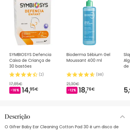
SYMBIOSYS Defencia
Bioderma Sébium Gel
Sla
Caixa de Criança de
Moussant 400 ml
Al
30 bastões
de
(
2
)
(
98
)
17,85€
21,30€
14,
18,
5,
95€
76€
-16%
-12%
Descrição
O Gifrer Baby Ear Cleaning Cotton Pad 30 é um disco de