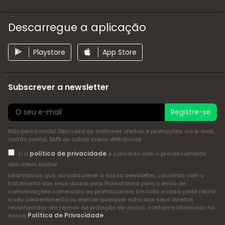
Descarregue a aplicação
Playstore
App Store
Subscrever a newsletter
Registre-se
Não perca nada! Descubra as melhores ofertas e promoções via e-mail,
cartão postal, SMS ou outros meios eletrónicos
política de privacidade
Li a
e concordo com o processamento
dos meus dados
Informamos que, ao subscrever a nossa newsletter, concorda com o
tratamento dos seus dados pela Promofarma para o envio de
comunicações comerciais ou promocionais. Em todo o caso, pode retirar
o seu consentimento ou exercer qualquer outro dos seus direitos
reconhecidos em termos de proteção de dados, conforme informado na
Política de Privacidade
nossa
.