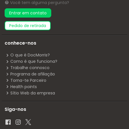
Você tem alguma pergunta?
Entrar em contato
pedido de retirada
conhece-nos
O que é DocMorris?
Como é que funciona?
Trabalhe connosco
Programa de afiliação
Torna-te Parceiro
Health points
Sítio Web da empresa
Siga-nos