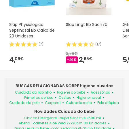
Slap Physiologica
Slap Lingt Bb Sach70
Gif
Septinasal Bb Caixa de
De
20 Unidoses
Sen
ml
(
7
)
(
17
)
3,76€
4,
2,
5,
09€
65€
-29%
BUSCAS RELACIONADAS SOBRE Higiene ouvidos
Cuidado do rabinho
Higiene do bebé
Acessórios
Primeiros dentes
Cestas
Higiene nasal
Cuidado da pele
Corporal
Cuidado rosto
Pele atópica
Novidades Cuidado do bebé
Chicco Detergente Roupa Sensitive 1.500 ml
Abena Toalhetes Aloé Vera 27x20cm 80 Unidades
Disna Tesoura Bebe Ponta Redonda Vf-25.55 1 Unidade