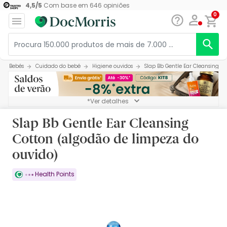
4,5
/
5
Com base em
646
opiniões
0
Bebés
Cuidado do bebé
Higiene ouvidos
Slap Bb Gentle Ear Cleansing C
*Ver detalhes
Slap Bb Gentle Ear Cleansing
Cotton (algodão de limpeza do
ouvido)
Health Points