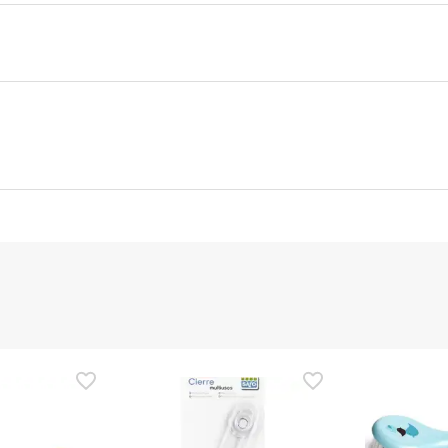
nte
Gestor orçamental
nça para este produto, mas estamos a trabalhar nisso. Reco
ias as informações de segurança que acompanham o produto ant
 Além disso, se desejares, também podes devolver o produto s