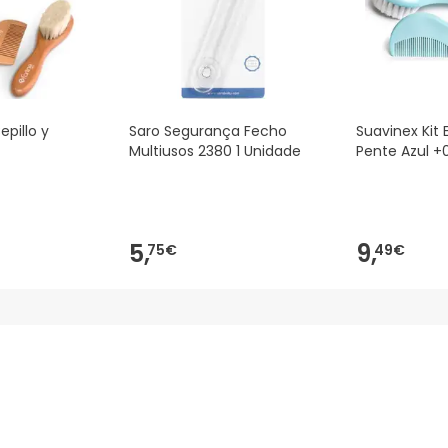
epillo y
Saro Segurança Fecho
Suavinex Kit
Multiusos 2380 1 Unidade
Pente Azul +
5,
9,
75€
49€