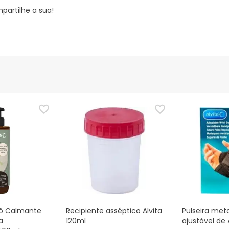
partilhe a sua!
ô Calmante
Recipiente asséptico Alvita
Pulseira met
a
120ml
ajustável de 