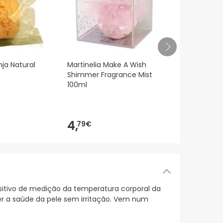
Les Petits B
ja Natural
Martinelia Make A Wish
Provence Bau
Shimmer Fragrance Mist
Névoa 250m
100ml
14,
54€
4,
79€
sitivo de medição da temperatura corporal da
nter a saúde da pele sem irritação. Vem num