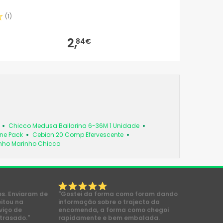
(
1
)
2,
84€
Chicco Medusa Bailarina 6-36M 1 Unidade
ine Pack
Cebion 20 Comp Efervescente
nho Marinho Chicco
es. Enviaram de
"Gostei da forma como foram dando
eitou na
informação sobre o trajecto da
viço de
encomenda, a forma como chegoi
trasado."
rapidamente e bem embalada.