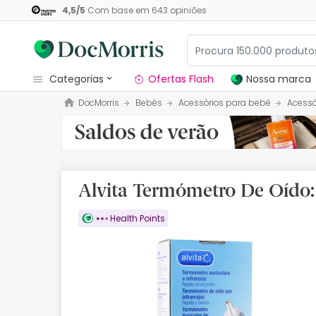
4,5
/
5
Com base em
643
opiniões
categorias
Ofertas Flash
Nossa marca
DocMorris
Bebés
Acessórios para bebé
Acessó
Dermocosmetica
Nossa marca
Solares
Alvita Termómetro De Oído:
Medicamentos
Health Points
Cosmética
Saúde
Higiene
Dietética