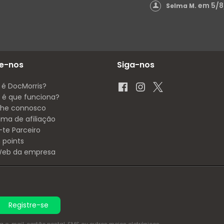
em 5/8
Selma M.
e-nos
Siga-nos
 é DocMorris?
é que funciona?
lhe connosco
ama de afiliação
-te Parceiro
 points
 Web da empresa
Registre-se