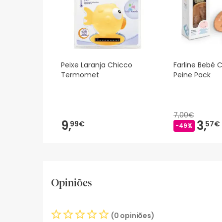
Peixe Laranja Chicco
Farline Bebé C
Termomet
Peine Pack
7,00€
9,
3,
99€
57€
-49%
Opiniões
(0 opiniões)