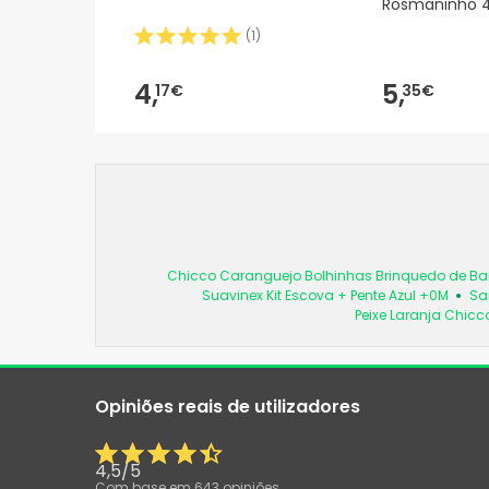
Rosmaninho 
(
1
)
4,
5,
17€
35€
Chicco Caranguejo Bolhinhas Brinquedo de Ba
Suavinex Kit Escova + Pente Azul +0M
Sa
Peixe Laranja Chic
Opiniões reais de utilizadores
4,5
/
5
Com base em
643
opiniões