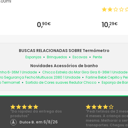
400ml
0,
10,
90€
29€
BUSCAS RELACIONADAS SOBRE Termómetro
Esponjas
Brinquedos
Escovas
Pente
Novidades Acessórios de banho
nho 6-36M 1 Unidade
Chicco Estrela do Mar Gira Gira 6-36M 1 Unidade
ro Segurança Fecho Multiusos 2380 1 Unidade
Farline Bebé Cepillo y Pe
co Termomet
Sortido de Cores suaves Redutor Chicco
Esponja de Ba
"Da rapidez da entrega dos
"Pedi tetinas de 2 mes
produtos"
4 meses. A criança ac
mesma. Melhorar o ser
em 6/8/26
Dulce B.
transportes. Chegou a