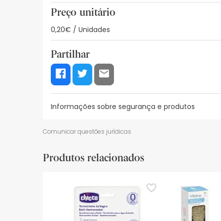
Preço unitário
0,20€ / Unidades
Partilhar
Informações sobre segurança e produtos
Recursos de segurança visual
Dados do fabrica
Comunicar questões jurídicas
Recursos de segurança visual
Produtos relacionados
De momento, não dispomos de imagens de segura
actualizações. Entretanto, recomendamos que le
sobre segurança, não hesites em contactar-nos.