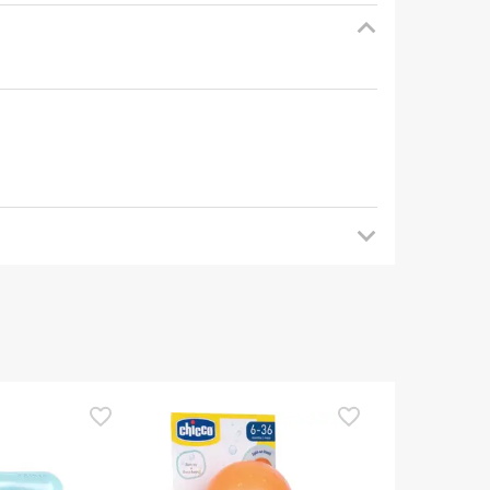
mendamos que voltes mais tarde para veres as
es de o utilizares. Se tiveres alguma dúvida
eguindo os
nossos termos e condições
.