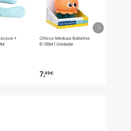
 Escova +
Chicco Medusa Bailarina
Chicco Estre
0M
6-36M 1 Unidade
Gira 6-36M 
7,
8,
49€
99€