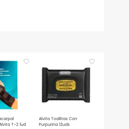
acarpal
Alvita Toallitas Con
Alvita T-2 1ud
Purpurina 12uds