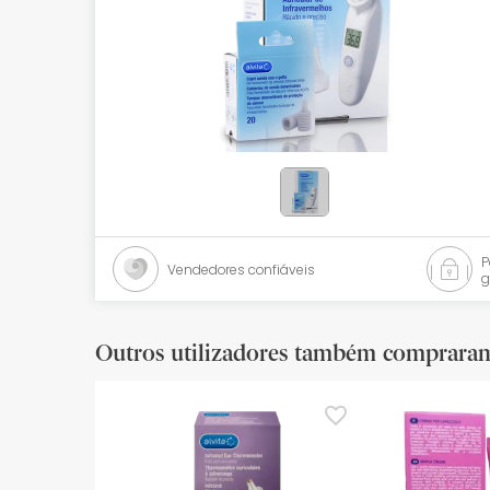
Bebés
Ótica
Ortopedia
Ervanária
Cosmética natural
Promoções
Vendedores confiáveis
g
Marcas
Mais vendidos
Outros utilizadores também comprara
Health points
Blog