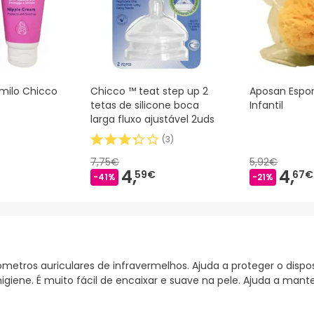
milo Chicco
Chicco ™ teat step up 2
Aposan Espon
tetas de silicone boca
Infantil
larga fluxo ajustável 2uds
(
3
)
7,75€
5,92€
4,
4,
59€
67€
-41%
-21%
metros auriculares de infravermelhos. Ajuda a proteger o dispo
 higiene. É muito fácil de encaixar e suave na pele. Ajuda a ma