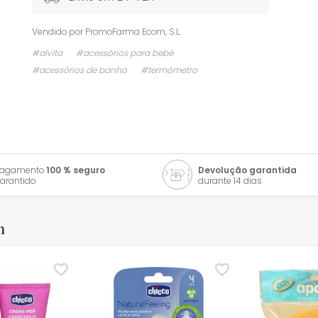
Vendido por
PromoFarma Ecom, S.L.
#alvita
#acessórios para bebé
#acessórios de banho
#termómetro
Pagamento
100 % seguro
Devolução garantida
arantido
durante 14 dias
m