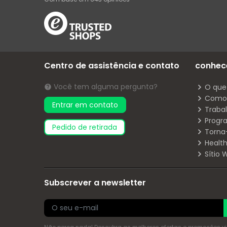
Centro de assistência e contato
conhec
Você tem alguma pergunta?
O que
Como 
Entrar em contato
Traba
Progr
pedido de retirada
Torna
Health
Sítio
Subscrever a newsletter