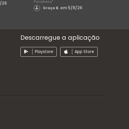
Parabens"
/26
em 5/8/26
Graça B.
Descarregue a aplicação
Playstore
App Store