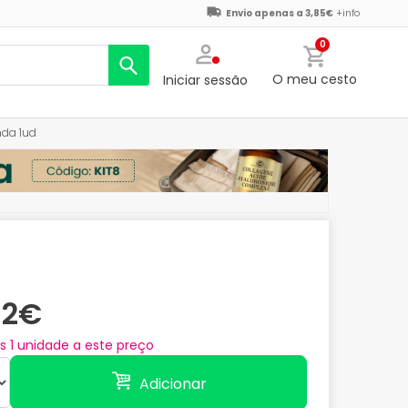
Envio apenas a 3,85€
+info
0
O meu cesto
Iniciar sessão
nda 1ud
92€
as
1
unidade a este preço
Adicionar