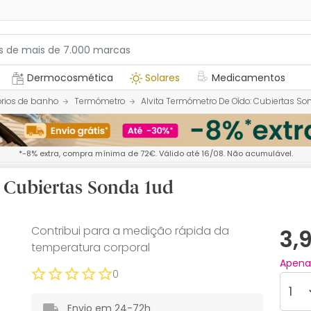
Dermocosmética
Solares
Medicamentos
rios de banho
Termómetro
Alvita Termómetro De Oído: Cubiertas So
*-8% extra, compra mínima de 72€. Válido até 16/08. Não acumulável.
 Cubiertas Sonda 1ud
Contribui para a medição rápida da
3,
temperatura corporal
Apen
0
Envio em 24-72h