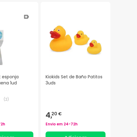
k esponja
Kiokids Set de Baño Patitos
uena 1ud
3uds
(
2
)
4,
20 €
72h
Envio em
24-72h