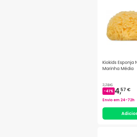
Kiokids Esponja 
Marinha Média
7,78€
4,
57 €
-
41
%
Envio em
24-72h
Adicio