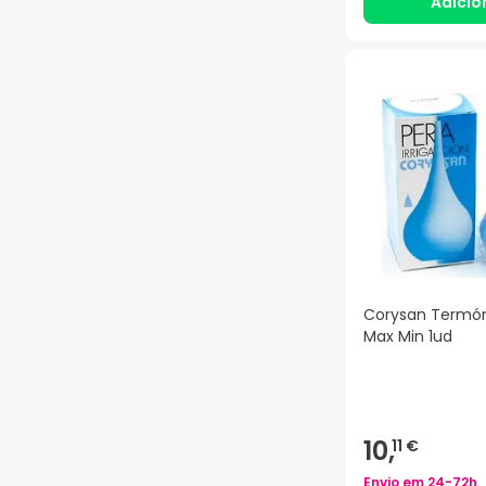
Adicio
Corysan Termó
Max Min 1ud
10,
11 €
Envio em
24-72h