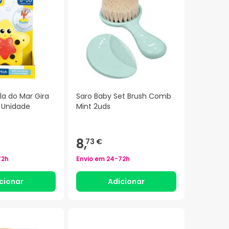
la do Mar Gira
Saro Baby Set Brush Comb
1 Unidade
Mint 2uds
8,
73 €
72h
Envio em
24-72h
cionar
Adicionar