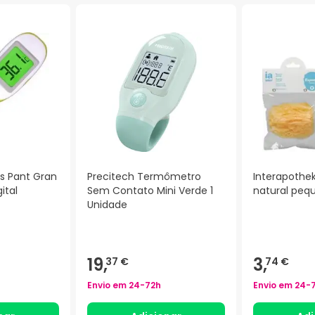
ns Pant Gran
Precitech Termômetro
Interapothe
ital
Sem Contato Mini Verde 1
natural peq
Unidade
)
19,
3,
37 €
74 €
Envio em
24-72h
Envio em
24-