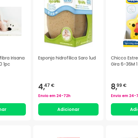
ibra Irisana
Esponja hidrofílica Saro 1ud
Chicco Estre
0 1pc
Gira 6-36M 
4,
8,
47 €
99 €
Envio em
24-72h
Envio em
24-
nar
Adicionar
Adi