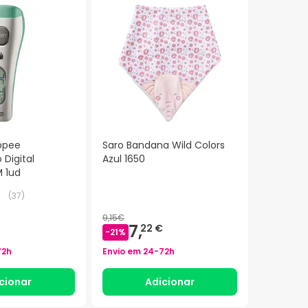
ppee
Saro Bandana Wild Colors
Digital
Azul 1650
M 1ud
(
37
)
9,15€
7,
22 €
-
21
%
72h
Envio em
24-72h
cionar
Adicionar