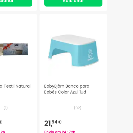
cionar
Adicionar
 Textil Natural
BabyBjörn Banco para
Bebés Color Azul 1ud
(
1
)
(
92
)
21,
 €
94 €
72h
Envio em
24-72h