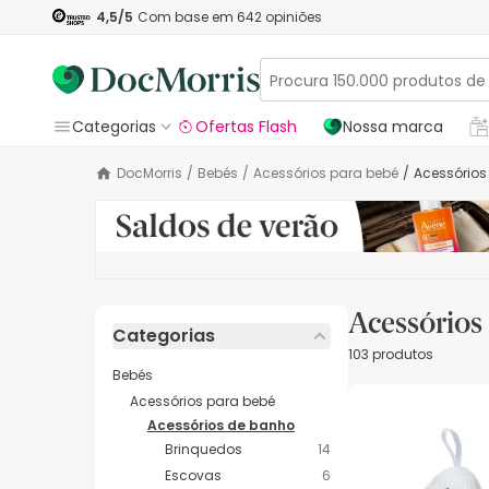
4,5
/5
Com base em
642
opiniões
Categorias
Ofertas Flash
Nossa marca
DocMorris
/
Bebés
/
Acessórios para bebé
/
Acessório
Acessórios
Categorias
103 produtos
Bebés
Acessórios para bebé
Acessórios de banho
Brinquedos
14
Escovas
6