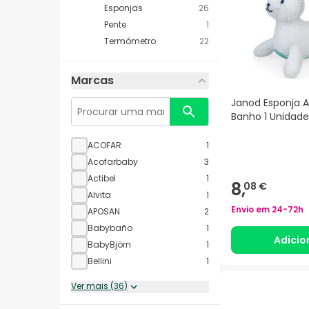
Esponjas
26
Pente
1
Termómetro
22
Marcas
Janod Esponja 
Banho 1 Unidade
ACOFAR
1
Acofarbaby
3
Actibel
1
8,
08 €
Alvita
1
Envio em
24-72h
APOSAN
2
Babybaño
1
Adicio
BabyBjörn
1
Bellini
1
Ver mais
(
36
)