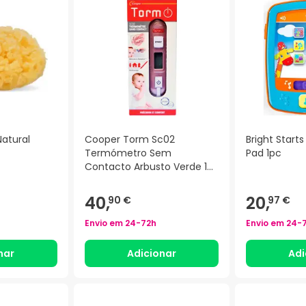
Natural
Cooper Torm Sc02
Bright Starts
Termómetro Sem
Pad 1pc
Contacto Arbusto Verde 1
Unidade
40,
20,
90 €
97 €
Envio em
24-72h
Envio em
24-
nar
Adicionar
Adi