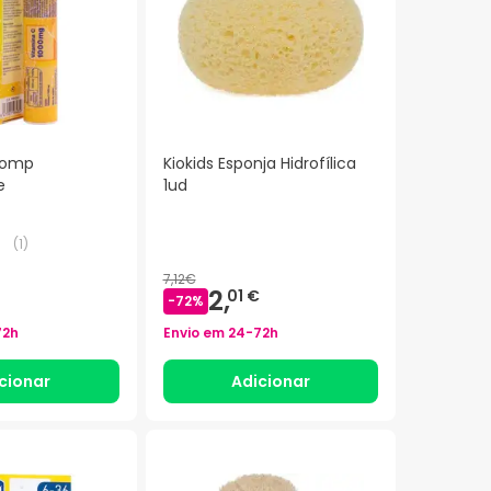
Comp
Kiokids Esponja Hidrofílica
e
1ud
(
1
)
7,12€
2,
01 €
-
72
%
72h
Envio em
24-72h
cionar
Adicionar