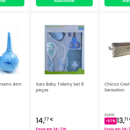
nar
Adicionar
Adi
metro Atm
Saro Baby Toiletry Set 6
Chicco Cesta
peças
Sensation
31,81€
14,
13,
77 €
71
-
57
%
Envio em
24-72h
Envio em
24-