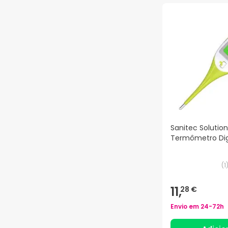
Sanitec Solutio
Termômetro Dig
(
1
11,
28 €
Envio em
24-72h