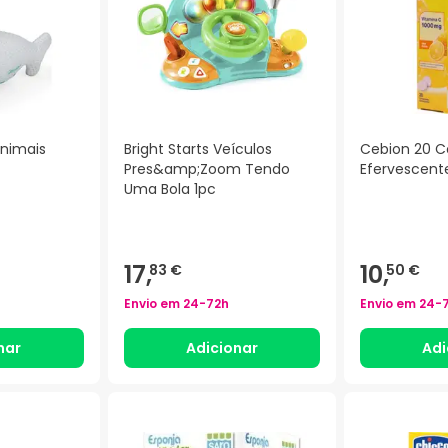
Animais
Bright Starts Veículos
Cebion 20 
Pres&amp;Zoom Tendo
Efervescent
Uma Bola 1pc
17,
10,
83 €
50 €
Envio em
24-72h
Envio em
24-
nar
Adicionar
Adi