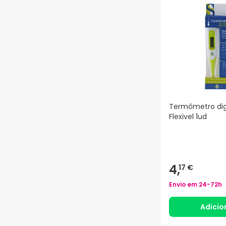
Termômetro digi
Flexivel 1ud
4,
17 €
Envio em
24-72h
Adicio