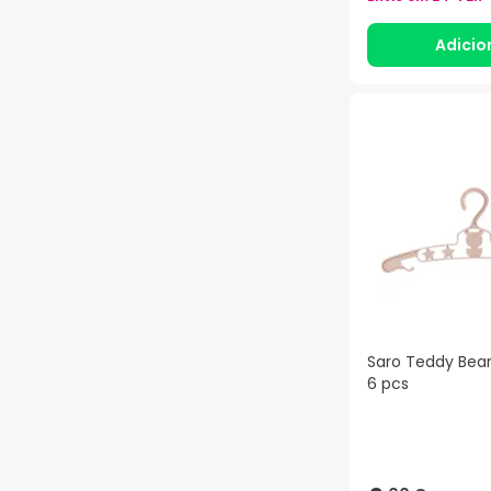
Adicio
Saro Teddy Bear
6 pcs