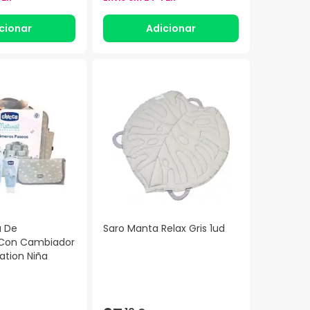
cionar
Adicionar
a De
Saro Manta Relax Gris 1ud
 Con Cambiador
ation Niña