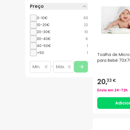
Preço
0-10€
63
10-20€
22
20-30€
10
30-40€
6
40-50€
1
+50
1
Toalha de Microf
para Bebé 70X7
€
–
€
20,
33 €
Envio em
24-72h
Adicio