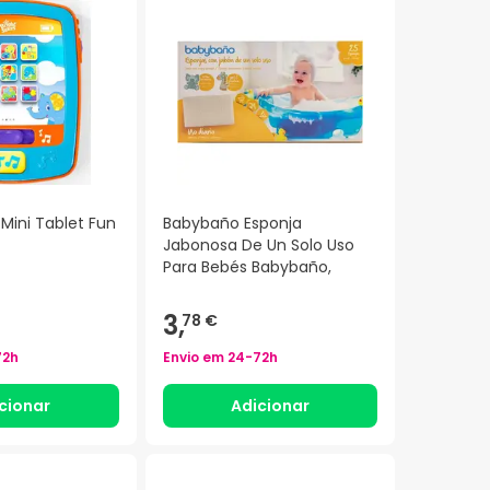
 Mini Tablet Fun
Babybaño Esponja
Jabonosa De Un Solo Uso
Para Bebés Babybaño,
3,
78 €
72h
Envio em
24-72h
cionar
Adicionar