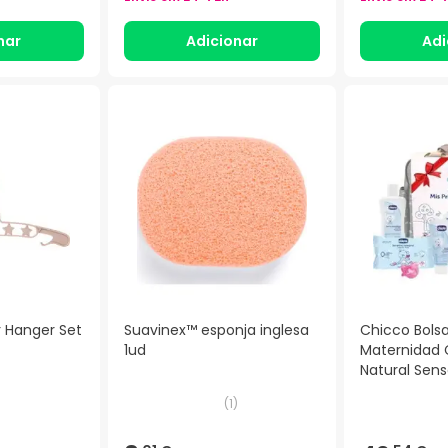
nar
Adicionar
Adi
 Hanger Set
Suavinex™ esponja inglesa
Chicco Bols
1ud
Maternidad
Natural Sens
(
1
)