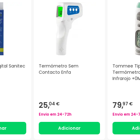
tal Sanitec
Termómetro Sem
Tommee Ti
Contacto Enfa
Termómetro 
Infrarojo +0
25,
79,
04 €
97 €
Envio em
24-72h
Envio em
24-
nar
Adicionar
Adi