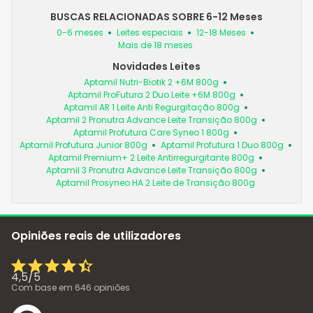
BUSCAS RELACIONADAS SOBRE 6-12 Meses
0-6 meses
Leites especiais
12-18 Meses
Mais de 18 meses
Novidades Leites
Aptamil Nutri-Biotik 2 +6M 800g
Aptamil ProFutura 2 Duo Leite +6M 800g
Aptamil AR 1 Leite Anti Regurgitação 800g
Aptamil 2 Pronutra Advance Leite Transição 800g
Aptamil Profutura Care Syneo 1 800g
Aptamil Profutura Junior 800g
Aptamil Profutura 1 Duo 800g
Aptamil Premium+ 2 Leite Antirregurgitante 800g
Aptamil 3 Pronutra Advance Leite Transição 800g
Aptamil Prosyneo HA 2 Leite de Transição 800g
Opiniões reais de utilizadores
4,5
/
5
Com base em
646
opiniões