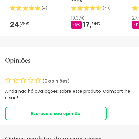
(
4
)
(
79
)
19,37€
27
24,
17,
29€
79€
-8%
-1
Opiniões
(0 opiniões)
Ainda não há avaliações sobre este produto. Compartilhe
a sua!
Escreva a sua opinião
Outros produtos da mesma marca