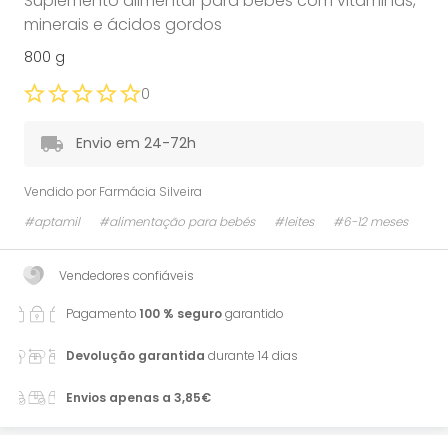
Suplemento alimentar para bebés com vitaminas,
minerais e ácidos gordos
800 g
0
Envio em 24-72h
Vendido por
Farmácia Silveira
#aptamil
#alimentação para bebés
#leites
#6-12 meses
Vendedores confiáveis
Pagamento
100 % seguro
garantido
Devolução garantida
durante 14 dias
Envios apenas a 3,85€