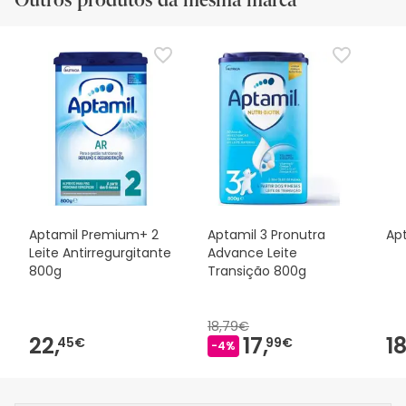
Aptamil Premium+ 2
Aptamil 3 Pronutra
Apt
Leite Antirregurgitante
Advance Leite
800g
Transição 800g
18,79€
22,
17,
18
45€
99€
-4%