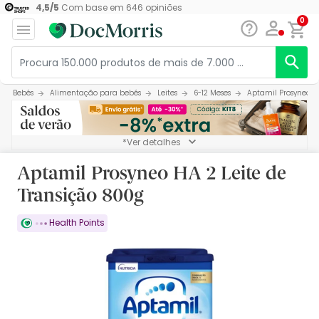
4,5
/
5
Com base em
646
opiniões
0
Bebés
Alimentação para bebés
Leites
6-12 Meses
Aptamil Prosyneo HA
*Ver detalhes
Aptamil Prosyneo HA 2 Leite de
Transição 800g
Health Points