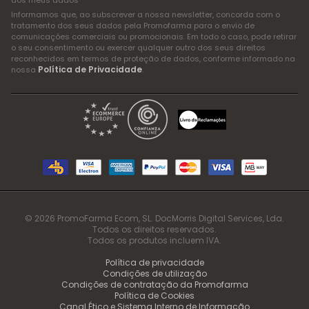
Informamos que, ao subscrever a nossa newsletter, concorda com o
tratamento dos seus dados pela Promofarma para o envio de
comunicações comerciais ou promocionais. Em todo o caso, pode retirar
o seu consentimento ou exercer qualquer outro dos seus direitos
reconhecidos em termos de proteção de dados, conforme informado na
Política de Privacidade
nossa
.
© 2026 PromoFarma Ecom, SL. DocMorris Digital Services, Lda.
Todos os direitos reservados.
Todos os produtos incluem IVA.
Política de privacidade
Condições de utilização
Condições de contratação da Promofarma
Política de Cookies
Canal Ético e Sistema Interno de Informação