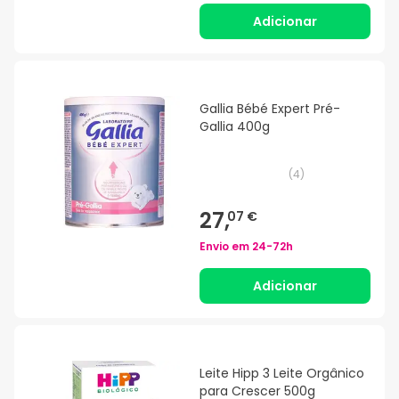
Adicionar
Gallia Bébé Expert Pré-
Gallia 400g
(
4
)
27,
07 €
Envio em
24-72h
Adicionar
Leite Hipp 3 Leite Orgânico
para Crescer 500g