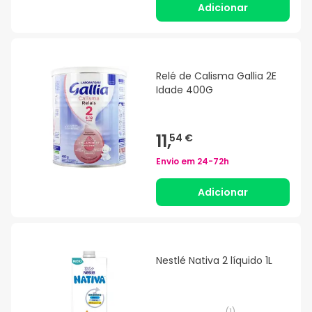
Adicionar
Relé de Calisma Gallia 2E
Idade 400G
11,
54 €
Envio em
24-72h
Adicionar
Nestlé Nativa 2 líquido 1L
(
1
)