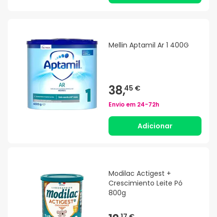
Mellin Aptamil Ar 1 400G
38,
45 €
Envio em
24-72h
Adicionar
Modilac Actigest +
Crescimiento Leite Pó
800g
17 €