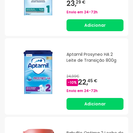
23,
29 €
Envio em
24-72h
Adicionar
Aptamil Prosyneo HA 2
Leite de Transição 800g
24,99€
22,
45 €
-
10
%
Envio em
24-72h
Adicionar