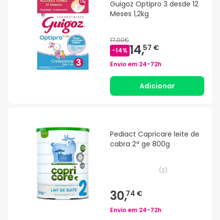
Guigoz Optipro 3 desde 12
Meses 1,2kg
17,00€
14,
57 €
-
14
%
Envio em
24-72h
Adicionar
Pediact Capricare leite de
cabra 2ª ge 800g
(
2
)
30,
74 €
Envio em
24-72h