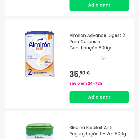
Adicionar
Almirón Advance Digest 2
Para Cólicas e
Constipação 800gr
(
3
)
35,
80 €
Envio em
24-72h
Adicionar
Blédina Blédilait Anti
Regurgitação 0-12m 800g