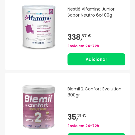
Nestlé Alfamino Junior
Sabor Neutro 6x400g
338,
57 €
Envio em
24-72h
Adicionar
Blemil 2 Confort Evolution
800gr
35,
21 €
Envio em
24-72h