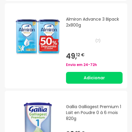
Almiron Advance 3 Bipack
2x800g
(
7
)
49,
12 €
Envio em
24-72h
Adicionar
Gallia Galliagest Premium 1
Lait en Poudre 0 à 6 mois
820g