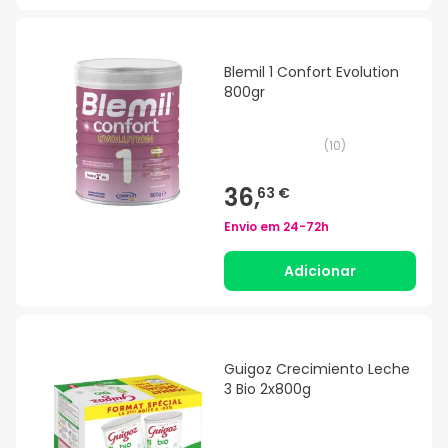
Blemil 1 Confort Evolution
800gr
(
10
)
36,
63 €
Envio em
24-72h
Adicionar
Guigoz Crecimiento Leche
3 Bio 2x800g