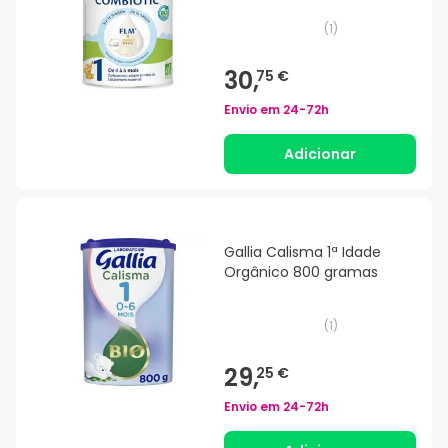
(
1
)
30,
75 €
Envio em
24-72h
Adicionar
Gallia Calisma 1ª Idade
Orgânico 800 gramas
(
1
)
29,
25 €
Envio em
24-72h