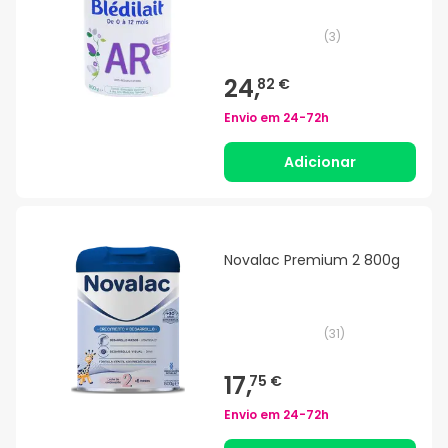
(
3
)
24,
82 €
Envio em
24-72h
Adicionar
Novalac Premium 2 800g
(
31
)
17,
75 €
Envio em
24-72h