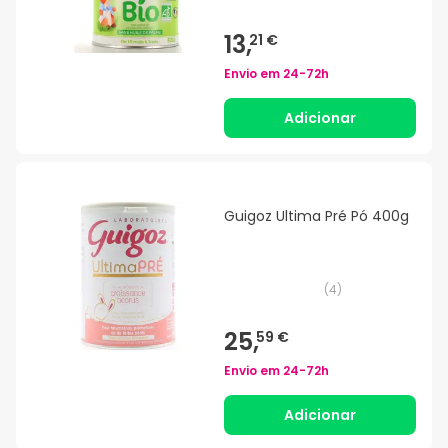
13,
21 €
Envio em
24-72h
Adicionar
Guigoz Ultima Pré Pó 400g
(
4
)
25,
59 €
Envio em
24-72h
Adicionar