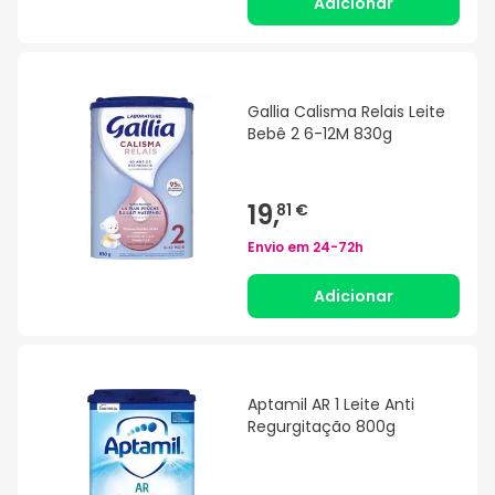
Adicionar
Gallia Calisma Relais Leite
Bebê 2 6-12M 830g
19,
81 €
Envio em
24-72h
Adicionar
Aptamil AR 1 Leite Anti
Regurgitação 800g