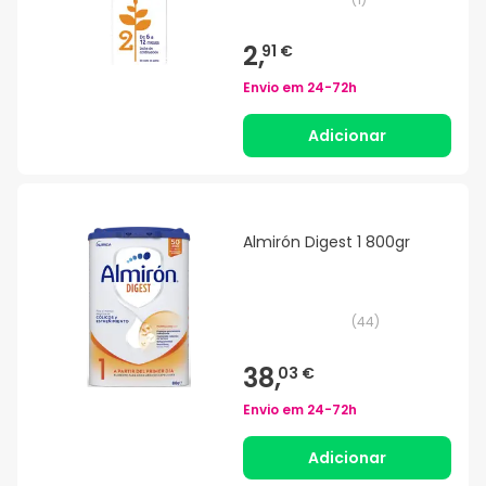
2,
91 €
Envio em
24-72h
Adicionar
Almirón Digest 1 800gr
(
44
)
38,
03 €
Envio em
24-72h
Adicionar