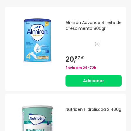
Almirón Advance 4 Leite de
Crescimento 800gr
(
3
)
20,
87 €
Envio em
24-72h
Adicionar
Nutribén Hidrolisada 2 400g