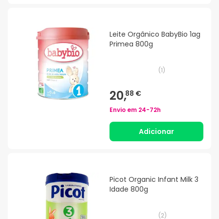
Leite Orgânico BabyBio 1ag
Primea 800g
(
1
)
20,
88 €
Envio em
24-72h
Adicionar
Picot Organic Infant Milk 3
Idade 800g
(
2
)