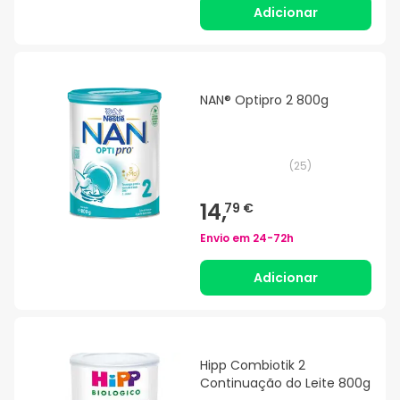
Adicionar
NAN® Optipro 2 800g
(
25
)
14,
79 €
Envio em
24-72h
Adicionar
Hipp Combiotik 2
Continuação do Leite 800g