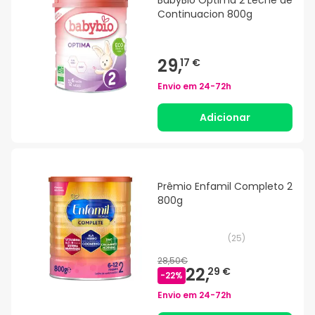
BabyBio Optima 2 Leche de
Continuacion 800g
29,
17 €
Envio em
24-72h
Adicionar
Prêmio Enfamil Completo 2
800g
(
25
)
28,50€
22,
29 €
-
22
%
Envio em
24-72h