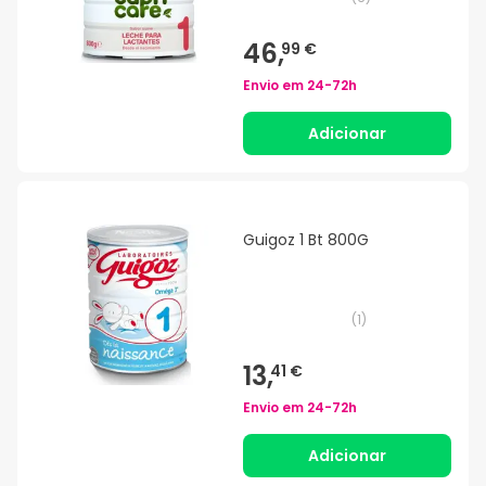
46,
99 €
Envio em
24-72h
Adicionar
Guigoz 1 Bt 800G
(
1
)
13,
41 €
Envio em
24-72h
Adicionar