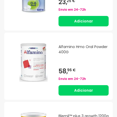
23,
25 €
Envio em
24-72h
Adicionar
Alfamino Hmo Oral Powder
400G
58,
96 €
Envio em
24-72h
Adicionar
Blemil™ plus 3 growth 1200g