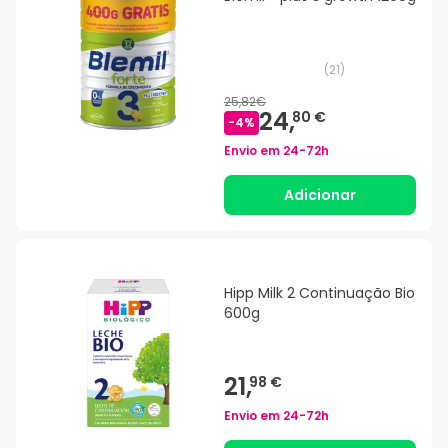
(
21
)
25,82€
24,
80 €
-
4
%
Envio em
24-72h
Adicionar
Hipp Milk 2 Continuação Bio
600g
21,
98 €
Envio em
24-72h