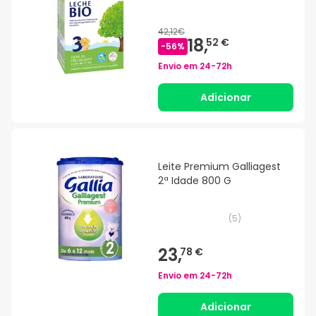
42,12€
18,
52 €
-
56
%
Envio em
24-72h
Adicionar
Leite Premium Galliagest
2ª Idade 800 G
(
5
)
23,
78 €
Envio em
24-72h
Adicionar