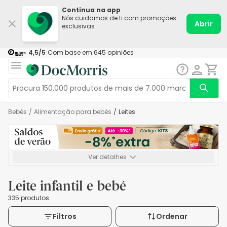
Continua na app
Nós cuidamos de ti com promoções
Abrir
exclusivas
4,5
/5
Com base em
645
opiniões
Bebés
/
Alimentação para bebés
/
Leites
Ver detalhes
*-8% extra, compra mínima de 72€. Válido até 16/08. Não
acumulável.
Leite infantil e bebé
335 produtos
Filtros
Ordenar