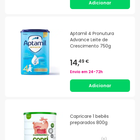
Adicionar
Aptamil 4 Pronutura
Advance Leite de
Crescimento 750g
14,
49 €
Envio em
24-72h
Adicionar
Capricare 1 bebês
preparados 800g
(
6
)