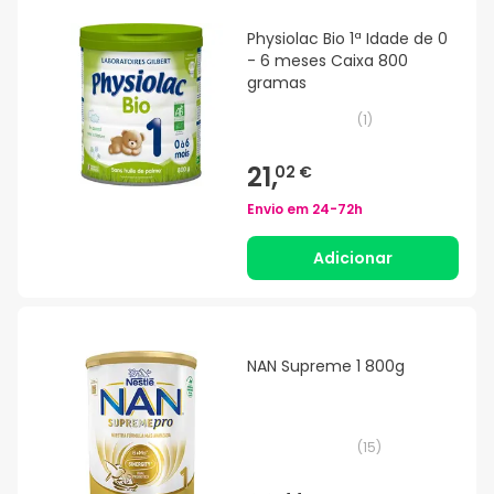
Physiolac Bio 1ª Idade de 0
- 6 meses Caixa 800
gramas
(
1
)
21,
02 €
Envio em
24-72h
Adicionar
NAN Supreme 1 800g
(
15
)