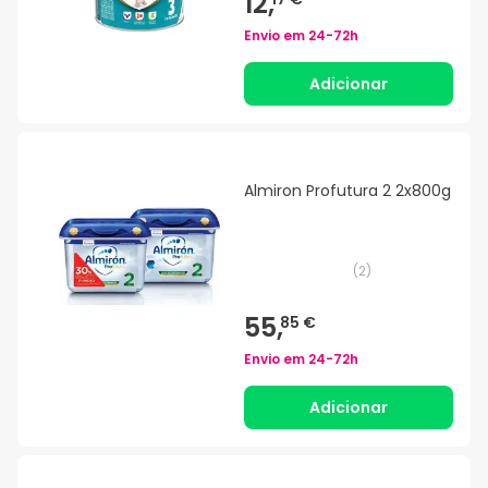
12,
Envio em
24-72h
Adicionar
Almiron Profutura 2 2x800g
(
2
)
55,
85 €
Envio em
24-72h
Adicionar