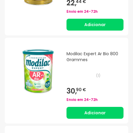
22,
44 €
Envio em
24-72h
Adicionar
Modilac Expert Ar Bio 800
Grammes
(
1
)
30,
90 €
Envio em
24-72h
Adicionar