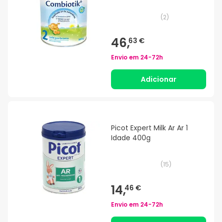
(
2
)
46,
63 €
Envio em
24-72h
Adicionar
Picot Expert Milk Ar Ar 1
Idade 400g
(
15
)
14,
46 €
Envio em
24-72h