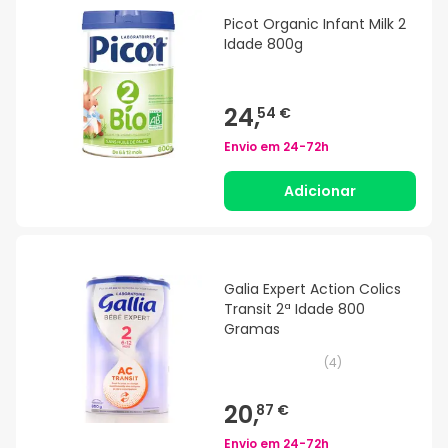
Picot Organic Infant Milk 2
Idade 800g
24,
54 €
Envio em
24-72h
Adicionar
Galia Expert Action Colics
Transit 2ª Idade 800
Gramas
(
4
)
20,
87 €
Envio em
24-72h