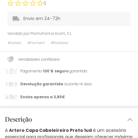
0
Envio em 24-72h
Vendido por
PromoFarma Ecom, S.L.
#artero
#homem
#barbear
Vendedores confiáveis
Pagamento
100 % seguro
garantido
Devolução garantida
durante 14 dias
Envios apenas a 3,85€
Descrição
A
Artero Capa Cabeleireiro Preto 1ud
é um acessório
essencial para profissionais que desejam oferecer máxima