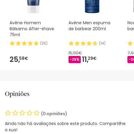
Avène Homem
Avène Men espuma
No
Bálsamo After-shave
de barbear 200ml
bar
75ml
(
35
)
(
14
)
15,90€
7,
25,
11,
58€
29€
-29%
-3
Opiniões
(0 opiniões)
Ainda não há avaliações sobre este produto. Compartilhe
a sua!