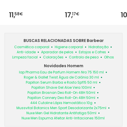
11,
17,
10
58€
17€
BUSCAS RELACIONADAS SOBRE Barbear
Cosmética corporal
Higiene corporal
Hidratação
Anti-idade
Aparador de pelos
Estojos e Cofres
Limpeza facial
Colorações
Controlo de peso
Olhos
Novidades Homem
Iap Pharma Eau de Parfum Homem Nro 75 150 ml
Roger & Gallet Twist Água de Colónia 30 ml
Papillon Serum Barba e Rosto Spf15 50 ml
Papillon Shave Gel Aloe Vera 100ml
Papillon Brosnan Deo Roll-On 48H 50ml
Papillon Connery Deo Roll-On 48H 50ml
444 Cutoline Lápis Hemostático 10g
Mussvital Botanics Men Sport Desodorizante 2x75ml
Nuxe Men Gel Hidratante Antifatiga 50ml
Nuxe Men Espuma Afeitar Anti-Irritaciones 150ml