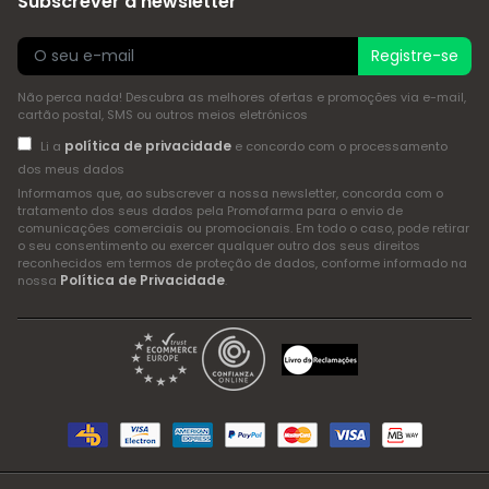
Subscrever a newsletter
Registre-se
Não perca nada! Descubra as melhores ofertas e promoções via e-mail,
cartão postal, SMS ou outros meios eletrónicos
política de privacidade
Li a
e concordo com o processamento
dos meus dados
Informamos que, ao subscrever a nossa newsletter, concorda com o
tratamento dos seus dados pela Promofarma para o envio de
comunicações comerciais ou promocionais. Em todo o caso, pode retirar
o seu consentimento ou exercer qualquer outro dos seus direitos
reconhecidos em termos de proteção de dados, conforme informado na
Política de Privacidade
nossa
.