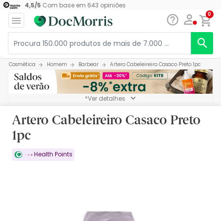
4,5
/
5
Com base em
643
opiniões
0
Cosmética
Homem
Barbear
Artero Cabeleireiro Casaco Preto 1pc
*Ver detalhes
Artero Cabeleireiro Casaco Preto
1pc
Health Points