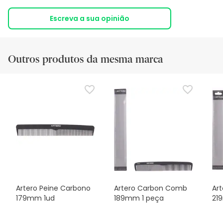
Escreva a sua opinião
Outros produtos da mesma marca
Artero Peine Carbono
Artero Carbon Comb
Ar
179mm 1ud
189mm 1 peça
21