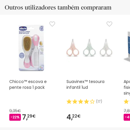
Outros utilizadores também compraram
Chicco™ escova e
Suavinex™ tesoura
Ap
pente rosa 1 pack
infantil 1ud
fis
si
(
17
)
9,35€
7,
7,
4,
29€
22€
-22%
-4