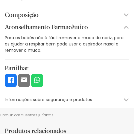
Composição
Aconselhamento Farmacêutico
Para os bebés não é fácil remover o muco do nariz, para
os ajudar a respirar bem pode usar o aspirador nasal e
remover o muco.
Partilhar
Informações sobre segurança e produtos
Recursos de segurança visual
Dados do fabricante
Gestor o
Comunicar questões jurídicas
Recursos de segurança visual
Produtos relacionados