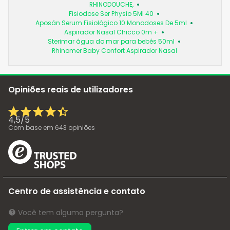
RHINODOUCHE,
Fisiodose Ser Physio 5Ml 40
Aposán Serum Fisiológico 10 Monodoses De 5ml
Aspirador Nasal Chicco 0m +
Sterimar água do mar para bebés 50ml
Rhinomer Baby Confort Aspirador Nasal
Opiniões reais de utilizadores
4,5
/
5
Com base em
643
opiniões
Centro de assistência e contato
Você tem alguma pergunta?