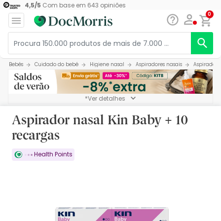
4,5
/
5
Com base em
643
opiniões
0
Bebés
Cuidado do bebé
Higiene nasal
Aspiradores nasais
Aspirador 
*Ver detalhes
Aspirador nasal Kin Baby + 10
recargas
Health Points