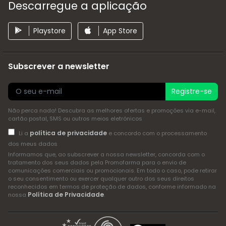
Descarregue a aplicação
Playstore
App Store
Subscrever a newsletter
Registre-se
Não perca nada! Descubra as melhores ofertas e promoções via e-mail,
cartão postal, SMS ou outros meios eletrónicos
política de privacidade
Li a
e concordo com o processamento
dos meus dados
Informamos que, ao subscrever a nossa newsletter, concorda com o
tratamento dos seus dados pela Promofarma para o envio de
comunicações comerciais ou promocionais. Em todo o caso, pode retirar
o seu consentimento ou exercer qualquer outro dos seus direitos
reconhecidos em termos de proteção de dados, conforme informado na
Política de Privacidade
nossa
.