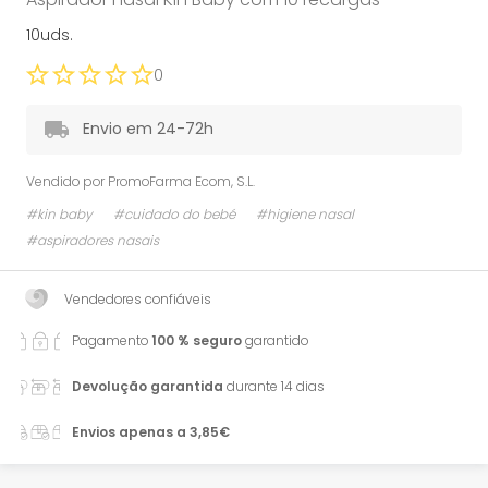
10uds.
0
Envio em 24-72h
Vendido por
PromoFarma Ecom, S.L.
#kin baby
#cuidado do bebé
#higiene nasal
#aspiradores nasais
Vendedores confiáveis
Pagamento
100 % seguro
garantido
Devolução garantida
durante 14 dias
Envios apenas a 3,85€