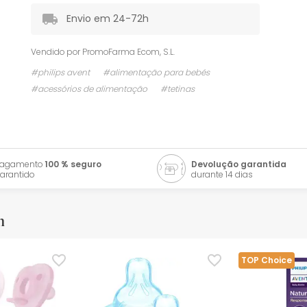
Envio em 24-72h
Vendido por
PromoFarma Ecom, S.L.
#philips avent
#alimentação para bebés
#acessórios de alimentação
#tetinas
Pagamento
100 % seguro
Devolução garantida
arantido
durante 14 dias
m
TOP Choice