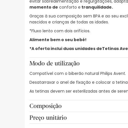
evitar sobrealimentação e regurgitações, adapt
momento de
conforto e
tranquilidade.
Graças à sua composição sem BPA e ao seu exclu
nascidos e crianças de todas as idades.
*Fluxo lento com dois orifícios.
Alimente bem o seu bebé!
*A oferta inclui duas unidades de
Tetinas Aven
Modo de utilização
Compatível com o biberão natural Philips Avent.
Desatarraxar o anel de fixação e colocar a tetina
As tetinas devem ser esterilizadas antes de ser
Composição
Feito de silicone extra macio.
Preço unitário
3,17€ / Unidades