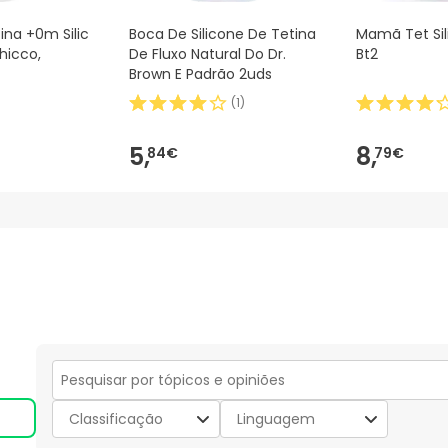
ina +0m Silic
Boca De Silicone De Tetina
Mamã Tet Sil
hicco,
De Fluxo Natural Do Dr.
Bt2
Brown E Padrão 2uds
(
1
)
5,
8,
84€
79€
Secção
para
Classificação
Linguagem
pesquisar