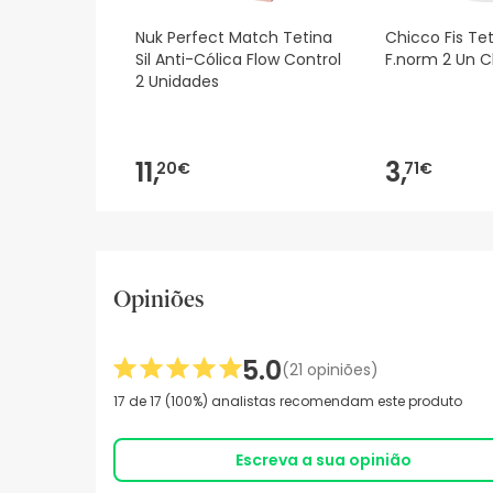
Nuk Perfect Match Tetina
Chicco Fis Tet
Sil Anti-Cólica Flow Control
F.norm 2 Un C
2 Unidades
11,
3,
20€
71€
Opiniões
5.0
(21 opiniões)
17 de 17 (100%) analistas recomendam este produto
Escreva a sua opinião