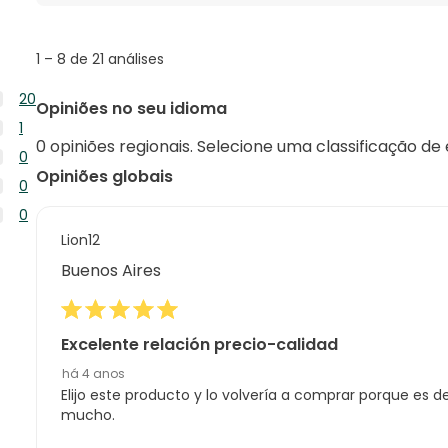
tópicos
e
opiniões
1
1
–
8 de 21
análises
to
8
20
Opiniões no seu idioma
de
20
1
21
análises
0 opiniões regionais. Selecione uma classificação de
1
análises
0
com
análise
Opiniões globais
0
5
0
com
análise
estrelas.
0
4
0
com
análise
estrelas.
0
Lion12
3
com
análise
estrelas.
Buenos Aires
2
com
estrelas.
1
estrela.
Excelente relación precio-calidad
há 4 anos
Elijo este producto y lo volvería a comprar porque es 
mucho.