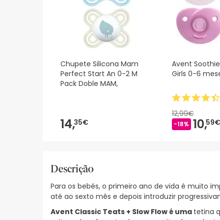
Chupete Silicona Mam
Avent Soothie
Perfect Start An 0-2 M
Girls 0-6 mes
Pack Doble MAM,
12,99€
14,
10,
35€
59
-18%
Descrição
Para os bebés, o primeiro ano de vida é muito
até ao sexto mês e depois introduzir progressiva
Avent Classic Teats + Slow Flow é uma
tetina 