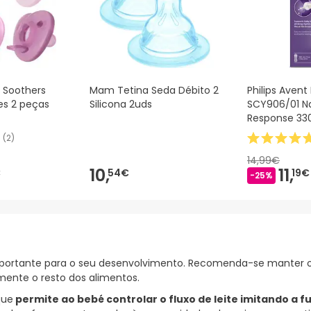
 Soothers
Mam Tetina Seda Débito 2
Philips Aven
es 2 peças
Silicona 2uds
SCY906/01 Na
Response 33
(
2
)
14,99€
10,
11,
€
54€
19€
-25%
 importante para o seu desenvolvimento. Recomenda-se manter
mente o resto dos alimentos.
que
permite ao bebé controlar o fluxo de leite imitando a f