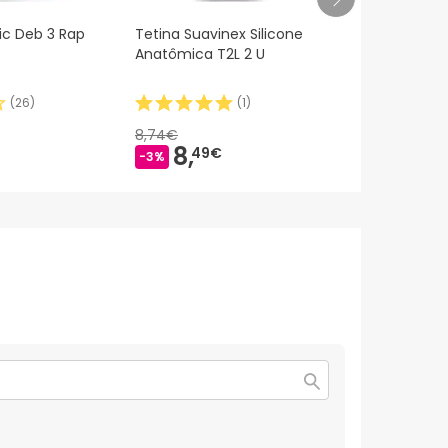
ic Deb 3 Rap
Tetina Suavinex Silicone
Suavinex Tet
Anatômica T2L 2 U
Pro Silicon
(
26
)
(
1
)
8,74€
8,74€
8,
5,
49€
84
-3%
-33%