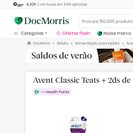
4,5
/
5
Com base em
648
opiniões
categorias
Ofertas Flash
Nossa marca
DocMorris
Bebés
Alimentação para bebés
Ace
Dermocosmetica
Nossa marca
Solares
Avent Classic Teats + 2ds de 
Medicamentos
Health Points
Cosmética
Saúde
Higiene
Dietética