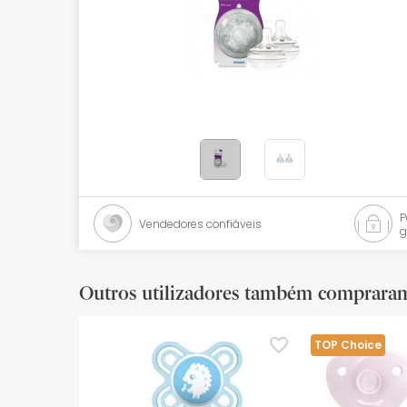
Bebés
Ótica
Ortopedia
Ervanária
Cosmética natural
Promoções
Vendedores confiáveis
g
Marcas
Mais vendidos
Outros utilizadores também comprara
Health points
TOP Choice
Blog