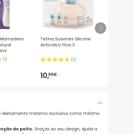
NAN Confort
t Mamadeira
Tetina Suavinex Silicone
tural
Anticolico Flow S
0ml
(
1
)
(
2
)
21,
49€
10,
99€
 o aleitamento materno exclusivo como mínimo
unção do peito.
Graças ao seu design, ajuda a