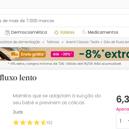
Dermocosmética
Solares
Medicamentos
ssórios de alimentação
Tetinas
Avent Classic Teats + 2ds de fluxo le
*-8% extra, compra mínima de 72€. Válido até 16/08. Não acumulável.
fluxo lento
Mamilos que se adaptam à sucção do
6,
seu bebé e previnem as cólicas
Apen
2uds
132