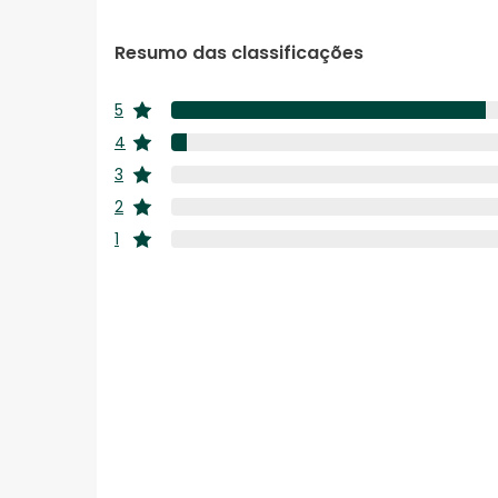
Resumo das classificações
5
estrelas
4
estrelas
3
estrelas
2
estrelas
1
estrelas