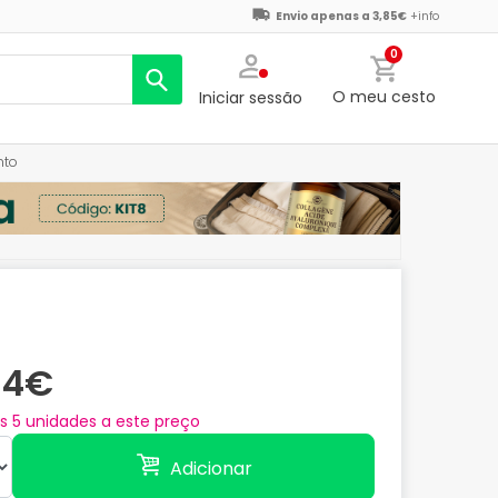
Envio apenas a 3,85€
+info
0
O meu cesto
Iniciar sessão
nto
34€
as
5
unidades a este preço
Adicionar