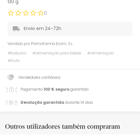
130 g
0
Envio em 24-72h
Vendido por
PromoFarma Ecom, S.L.
#babybio
#alimentação para bebés
#alimentação
#fruta
Vendedores confiáveis
Pagamento
100 % seguro
garantido
Devolução garantida
durante 14 dias
Outros utilizadores também compraram