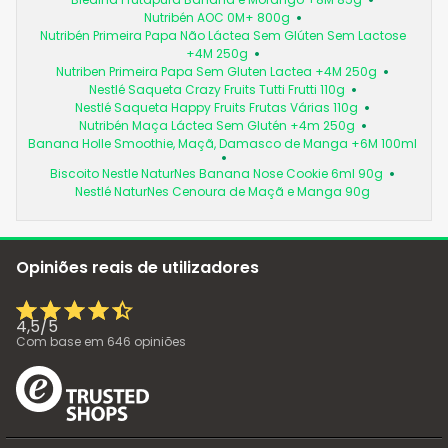
Nutribén AOC 0M+ 800g
Nutribén Primeira Papa Não Láctea Sem Glúten Sem Lactose
+4M 250g
Nutriben Primeira Papa Sem Gluten Lactea +4M 250g
Nestlé Saqueta Crazy Fruits Tutti Frutti 110g
Nestlé Saqueta Happy Fruits Frutas Várias 110g
Nutribén Maça Láctea Sem Glutén +4m 250g
Banana Holle Smoothie, Maçã, Damasco de Manga +6M 100ml
Biscoito Nestle NaturNes Banana Nose Cookie 6ml 90g
Nestlé NaturNes Cenoura de Maçã e Manga 90g
Opiniões reais de utilizadores
4,5
/
5
Com base em
646
opiniões