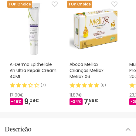
TOP Choice
TOP Choice
A-Derma Epitheliale
Aboca Melilax
Mus
Ah Ultra Repair Cream
Crianças Melilax
Pro
40Ml
Melilax X6
20
(
7
)
(
6
)
17,90€
11,87€
23
9,
7,
09€
89€
-49%
-34%
-2
Descrição