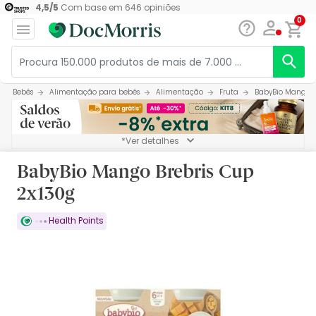
4,5
/
5
Com base em
646
opiniões
0
Bebés
Alimentação para bebés
Alimentação
Fruta
BabyBio Mango B
*Ver detalhes
BabyBio Mango Brebris Cup
2x130g
Health Points