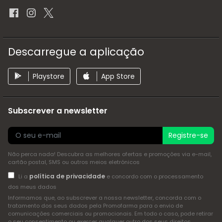
Descarregue a aplicação
Playstore
App Store
Subscrever a newsletter
Registre-se
Não perca nada! Descubra as melhores ofertas e promoções via e-mail,
cartão postal, SMS ou outros meios eletrónicos
política de privacidade
Li a
e concordo com o processamento
dos meus dados
Informamos que, ao subscrever a nossa newsletter, concorda com o
tratamento dos seus dados pela Promofarma para o envio de
comunicações comerciais ou promocionais. Em todo o caso, pode retirar
o seu consentimento ou exercer qualquer outro dos seus direitos