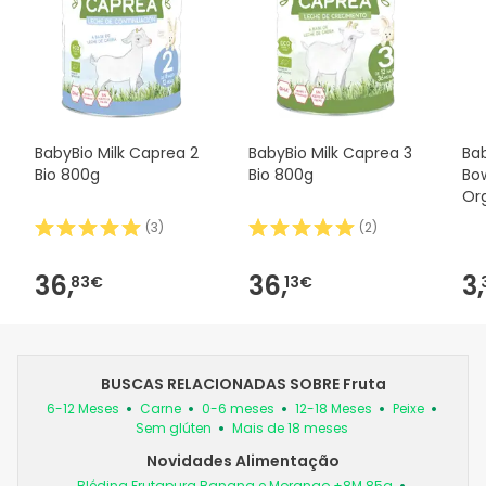
BabyBio Milk Caprea 2
BabyBio Milk Caprea 3
Ba
Bio 800g
Bio 800g
Bo
Or
2 x
(
3
)
(
2
)
36,
36,
3,
83€
13€
BUSCAS RELACIONADAS SOBRE Fruta
6-12 Meses
Carne
0-6 meses
12-18 Meses
Peixe
Sem glúten
Mais de 18 meses
Novidades Alimentação
Blédina Frutapura Banana e Morango +8M 85g