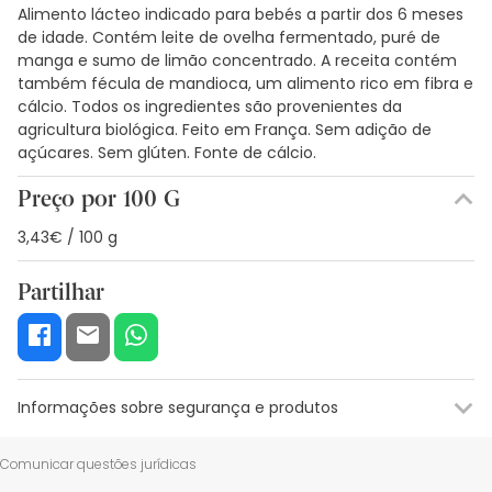
Alimento lácteo indicado para bebés a partir dos 6 meses
de idade. Contém leite de ovelha fermentado, puré de
manga e sumo de limão concentrado. A receita contém
também fécula de mandioca, um alimento rico em fibra e
cálcio. Todos os ingredientes são provenientes da
agricultura biológica. Feito em França. Sem adição de
açúcares. Sem glúten. Fonte de cálcio.
Preço por 100 G
3,43€ / 100 g
Partilhar
Informações sobre segurança e produtos
Recursos de segurança visual
Dados do fabricante
Gestor o
Comunicar questões jurídicas