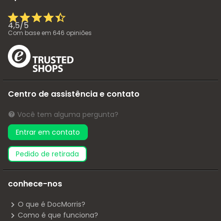
4,5
/
5
Com base em
646
opiniões
Centro de assistência e contato
Você tem alguma pergunta?
Entrar em contato
pedido de retirada
conhece-nos
O que é DocMorris?
Como é que funciona?