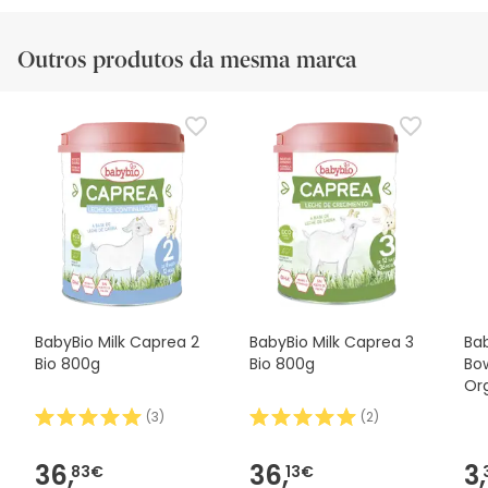
Outros produtos da mesma marca
BabyBio Milk Caprea 2
BabyBio Milk Caprea 3
Ba
Bio 800g
Bio 800g
Bo
Or
2 x
(
3
)
(
2
)
36,
36,
3,
83€
13€