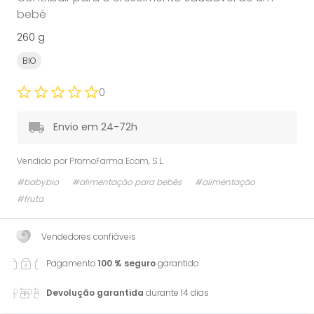
bebé
260 g
BIO
0
Envio em 24-72h
Vendido por
PromoFarma Ecom, S.L.
#babybio
#alimentação para bebés
#alimentação
#fruta
Vendedores confiáveis
Pagamento
100 % seguro
garantido
Devolução garantida
durante 14 dias