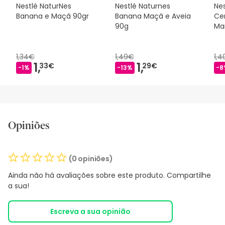
Nestlé NaturNes
Nestlé Naturnes
Nes
Banana e Maçã 90gr
Banana Maçã e Aveia
Ce
90g
Ma
1,34€
1,49€
1,
1,
1,
33€
29€
-1%
-13%
-8
Opiniões
(0 opiniões)
Ainda não há avaliações sobre este produto. Compartilhe
a sua!
Escreva a sua opinião