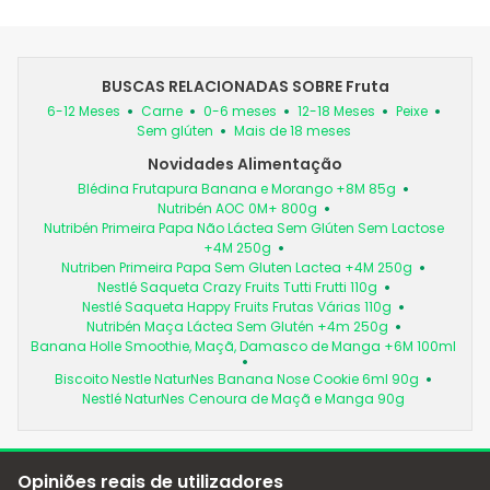
BUSCAS RELACIONADAS SOBRE Fruta
6-12 Meses
Carne
0-6 meses
12-18 Meses
Peixe
Sem glúten
Mais de 18 meses
Novidades Alimentação
Blédina Frutapura Banana e Morango +8M 85g
Nutribén AOC 0M+ 800g
Nutribén Primeira Papa Não Láctea Sem Glúten Sem Lactose
+4M 250g
Nutriben Primeira Papa Sem Gluten Lactea +4M 250g
Nestlé Saqueta Crazy Fruits Tutti Frutti 110g
Nestlé Saqueta Happy Fruits Frutas Várias 110g
Nutribén Maça Láctea Sem Glutén +4m 250g
Banana Holle Smoothie, Maçã, Damasco de Manga +6M 100ml
Biscoito Nestle NaturNes Banana Nose Cookie 6ml 90g
Nestlé NaturNes Cenoura de Maçã e Manga 90g
Opiniões reais de utilizadores