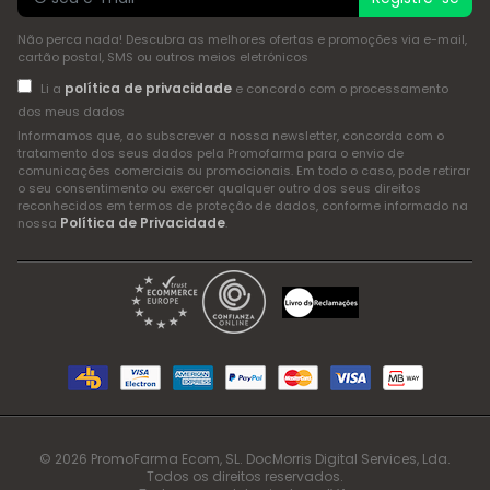
Não perca nada! Descubra as melhores ofertas e promoções via e-mail,
cartão postal, SMS ou outros meios eletrónicos
política de privacidade
Li a
e concordo com o processamento
dos meus dados
Informamos que, ao subscrever a nossa newsletter, concorda com o
tratamento dos seus dados pela Promofarma para o envio de
comunicações comerciais ou promocionais. Em todo o caso, pode retirar
o seu consentimento ou exercer qualquer outro dos seus direitos
reconhecidos em termos de proteção de dados, conforme informado na
Política de Privacidade
nossa
.
© 2026 PromoFarma Ecom, SL. DocMorris Digital Services, Lda.
Todos os direitos reservados.