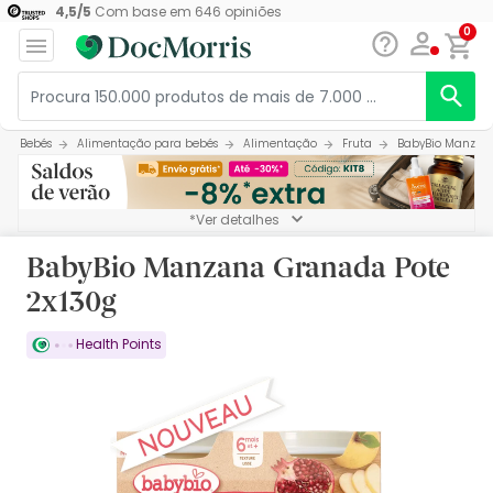
4,5
/
5
Com base em
646
opiniões
0
Bebés
Alimentação para bebés
Alimentação
Fruta
BabyBio Manzana
*Ver detalhes
BabyBio Manzana Granada Pote
2x130g
Health Points