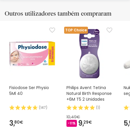
Outros utilizadores também compraram
TOP Choice
Fisiodose Ser Physio
Philips Avent Tetina
Nu
5Ml 40
Natural Birth Response
se
+6M T5 2 Unidades
(
147
)
(
1
)
10,49€
3,
9,
5,
80€
29€
-11%