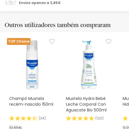
Envios apenas a 3,85€
Outros utilizadores também compraram
TOP Choice
Champô Mustela
Mustela Hydra Bebé
Mu
recém-nascido 150ml
Leche Corporal Con
Hi
Aguacate Bio 500ml
(
34
)
(
120
)
10,65€
9,