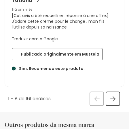
Tatiana
há um mês
[Cet avis a été recueilli en réponse à une offre.]
J'adore cette crème pour le change , mon fils
l'utilise depuis sa naissance
Traduzir com o Google
Publicado originalmente em Mustela
Sim, Recomendo este produto.
1
–
8 de 161
análises
Anterior
Seguin
análi
análise
Outros produtos da mesma marca