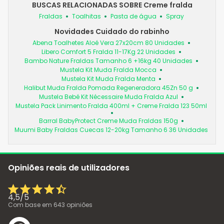
BUSCAS RELACIONADAS SOBRE Creme fralda
Fraldas
Toalhitas
Pasta de água
Spray
Novidades Cuidado do rabinho
Abena Toalhetes Aloé Vera 27x20cm 80 Unidades
Libero Comfort 5 Fralda 11-17Kg 22 Unidades
Bambo Nature Fraldas Tamanho 6 +16kg 40 Unidades
Mustela Kit Muda Fralda Mocca
Mustela Kit Muda Fralda Menta
Halibut Muda Fralda Pomada Regeneradora 45Zn 50 g
Mustela Bebé Kit Nécessaire Muda Fralda Azul
Mustela Pack Linimento Fralda 400ml + Creme Fralda 123 50ml
Barral BabyProtect Creme Muda Fraldas 150g
Muumi Baby Fraldas Cuecas 12-20kg Tamanho 6 36 Unidades
Opiniões reais de utilizadores
4,5
/
5
Com base em
643
opiniões