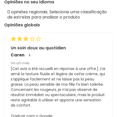
Opiniões no seu idioma
8
Sort.
de
0 opiniões regionais. Selecione uma classificação
161
de estrelas para analisar o produto
análises
Opiniões globais
Un soin doux au quotidien
Caren
há um mês
[Cet avis a été recueilli en réponse à une offre.] J’ai
aimé la texture fluide et légère de cette crème, qui
s’applique facilement et ne laisse pas la peau
grasse. La peau sensible de ma fille l’a bien tolérée.
Concernant les rougeurs, je n’ai pas observé de
résultat immédiat ou spectaculaire, mais le produit
reste agréable à utiliser et apporte une sensation
de confort.
Traduzir com o Google