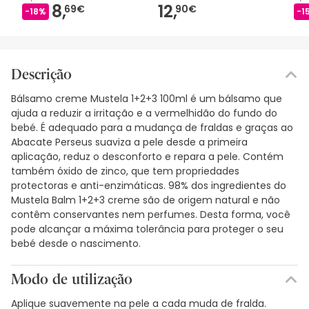
8,
12,
69€
90€
-18%
-1
Descrição
Bálsamo creme Mustela 1+2+3 100ml é um bálsamo que
ajuda a reduzir a irritação e a vermelhidão do fundo do
bebé. É adequado para a mudança de fraldas e graças ao
Abacate Perseus suaviza a pele desde a primeira
aplicação, reduz o desconforto e repara a pele. Contém
também óxido de zinco, que tem propriedades
protectoras e anti-enzimáticas. 98% dos ingredientes do
Mustela Balm 1+2+3 creme são de origem natural e não
contêm conservantes nem perfumes. Desta forma, você
pode alcançar a máxima tolerância para proteger o seu
bebé desde o nascimento.
Modo de utilização
Aplique suavemente na pele a cada muda de fralda.