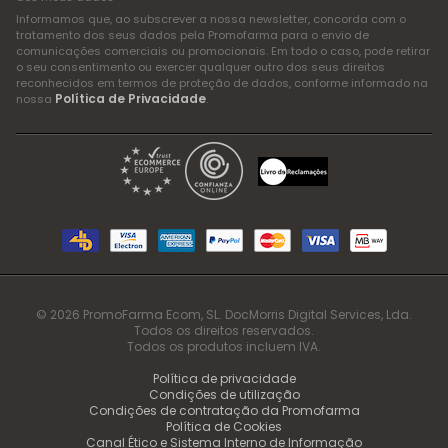
Informamos que, ao subscrever a nossa newsletter, concorda com o
tratamento dos seus dados pela Promofarma para o envio de
comunicações comerciais ou promocionais. Em todo o caso, pode retirar
o seu consentimento ou exercer qualquer outro dos seus direitos
reconhecidos em termos de proteção de dados, conforme informado na
Política de Privacidade
nossa
.
© 2026 PromoFarma Ecom, SL. DocMorris Digital Services, Lda.
Todos os direitos reservados.
Todos os produtos incluem IVA.
Política de privacidade
Condições de utilização
Condições de contratação da Promofarma
Política de Cookies
Canal Ético e Sistema Interno de Informação