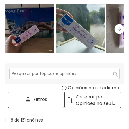
com
estre
1
estre
Segu
Secção
para
Opiniões no seu idioma
Disp
pesquisar
tópicos
a
Ordenar por
Filtros
e
pop
Opiniões no seu idioma
opiniões
with
info
1
1
–
8 de 161
análises
abou
to
Regi