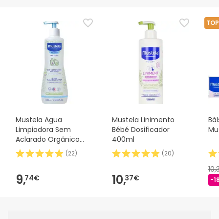
TOP
Mustela Agua
Mustela Linimento
Bá
Limpiadora Sem
Bébé Dosificador
Mu
Aclarado Orgânico
400ml
500ml
(
22
)
(
20
)
10,
9,
10,
74€
37€
-1