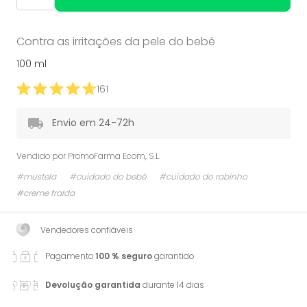
Contra as irritações da pele do bebé
100 ml
161
Envio em 24-72h
Vendido por
PromoFarma Ecom, S.L.
#mustela
#cuidado do bebé
#cuidado do rabinho
#creme fralda
Vendedores confiáveis
Pagamento
100 % seguro
garantido
Devolução garantida
durante 14 dias