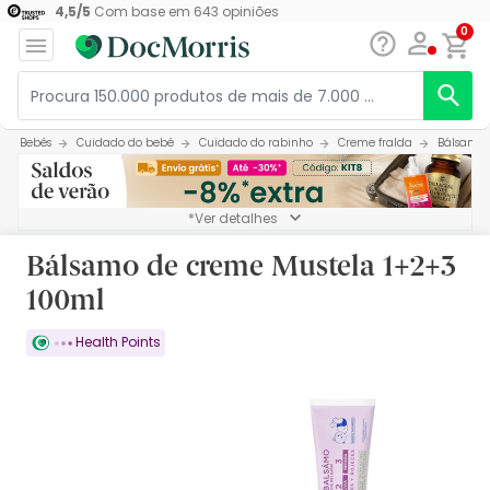
4,5
/
5
Com base em
643
opiniões
0
Bebés
Cuidado do bebé
Cuidado do rabinho
Creme fralda
Bálsamo 
*Ver detalhes
Bálsamo de creme Mustela 1+2+3
100ml
Health Points