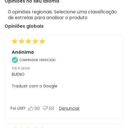
Opiniões no seu idioma
8
Sort.
de
0 opiniões regionais. Selecione uma classificação
11
de estrelas para analisar o produto
análises
Opiniões globais
Anónimo
COMPRADOR VERIFICADO
há 4 anos
BUENO
Traduzir com o Google
Foi útil?
Denunciar
(
0
)
(
0
)