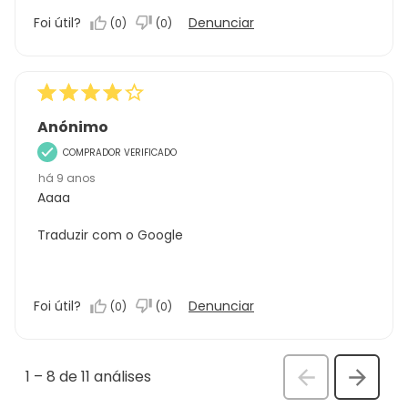
Foi útil?
Denunciar
(
0
)
(
0
)
Anónimo
COMPRADOR VERIFICADO
há 9 anos
Aaaa
Traduzir com o Google
Foi útil?
Denunciar
(
0
)
(
0
)
1
–
8 de 11
análises
Anterior
Seguin
análi
análise