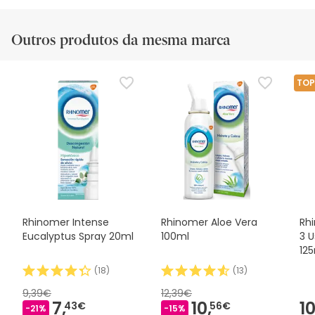
Outros produtos da mesma marca
TOP
Rhinomer Intense
Rhinomer Aloe Vera
Rh
Eucalyptus Spray 20ml
100ml
3 U
12
(
18
)
(
13
)
9,39€
12,39€
7,
10,
10
43€
56€
-21%
-15%