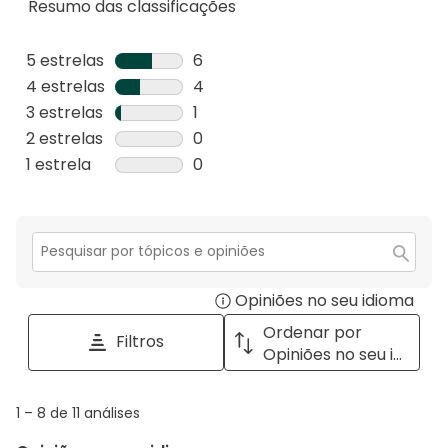
Resumo das classificações
5 estrelas
estrelas
6
6
4 estrelas
estrelas
4
análises
4
3 estrelas
estrelas
1
com
análises
1
2 estrelas
estrelas
0
5
com
análise
0
1 estrela
estrelas
0
estrelas.
4
com
análise
0
estrelas.
3
com
análise
estrelas.
2
com
estrelas.
1
Secção
para
estrela.
Opiniões no seu idioma
Disp
pesquisar
tópicos
a
Ordenar por
Filtros
e
pop
Opiniões no seu idioma
opiniões
with
info
1
1
–
8 de 11
análises
abou
to
Regi