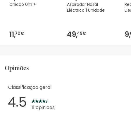
Chicco 0m +
Aspirador Nasal
Rec
Eléctrico 1 Unidade
Des
Un
11,
49,
9,
70€
49€
Opiniões
Classificação geral
4.5
11 opiniões