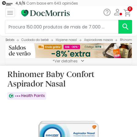
4,5
/
5
Com base em
643
opiniões
0
Bebés
Cuidado do bebé
Higiene nasal
Aspiradores nasais
Rhinomer B
*Ver detalhes
Rhinomer Baby Confort
Aspirador Nasal
Health Points