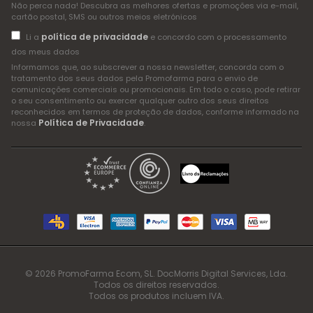
Não perca nada! Descubra as melhores ofertas e promoções via e-mail,
cartão postal, SMS ou outros meios eletrónicos
política de privacidade
Li a
e concordo com o processamento
dos meus dados
Informamos que, ao subscrever a nossa newsletter, concorda com o
tratamento dos seus dados pela Promofarma para o envio de
comunicações comerciais ou promocionais. Em todo o caso, pode retirar
o seu consentimento ou exercer qualquer outro dos seus direitos
reconhecidos em termos de proteção de dados, conforme informado na
Política de Privacidade
nossa
.
© 2026 PromoFarma Ecom, SL. DocMorris Digital Services, Lda.
Todos os direitos reservados.
Todos os produtos incluem IVA.