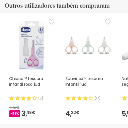
Outros utilizadores também compraram
Chicco™ tesoura
Suavinex™ tesoura
Nu
infantil rosa 1ud
infantil 1ud
se
(
2
)
(
17
)
7,15€
3,
4,
5,
49€
22€
-51%