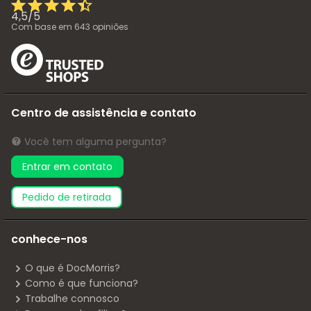
4,5
/
5
Com base em
643
opiniões
Centro de assistência e contato
Você tem alguma pergunta?
Entrar em contato
pedido de retirada
conhece-nos
O que é DocMorris?
Como é que funciona?
Trabalhe connosco