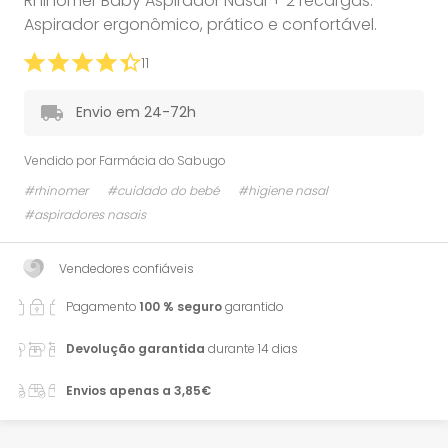
Rhinomer Baby Aspirador Nasal + 2 recargas.
Aspirador ergonômico, prático e confortável.
11
Envio em 24-72h
Vendido por
Farmácia do Sabugo
#rhinomer
#cuidado do bebé
#higiene nasal
#aspiradores nasais
Vendedores confiáveis
Pagamento
100 % seguro
garantido
Devolução garantida
durante 14 dias
Envios apenas a 3,85€