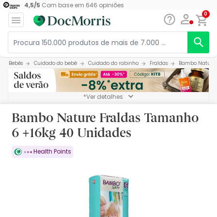
4,5
/
5
Com base em
646
opiniões
0
Bebés
Cuidado do bebé
Cuidado do rabinho
Fraldas
Bambo Nature 
*Ver detalhes
Bambo Nature Fraldas Tamanho
6 +16kg 40 Unidades
Health Points