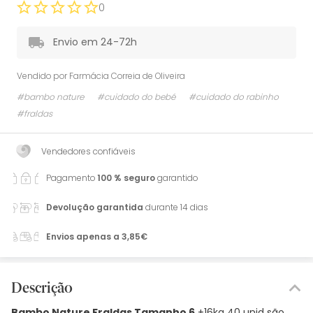
0
Envio em 24-72h
Vendido por
Farmácia Correia de Oliveira
#bambo nature
#cuidado do bebé
#cuidado do rabinho
#fraldas
Vendedores confiáveis
Pagamento
100 % seguro
garantido
Devolução garantida
durante 14 dias
Envios apenas a 3,85€
Descrição
Bambo Nature Fraldas Tamanho 6
+16kg 40 unid são