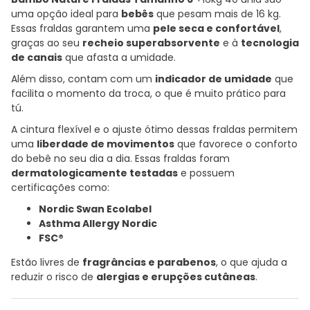
uma opção ideal para
bebês
que pesam mais de 16 kg.
Essas fraldas garantem uma
pele seca e confortável
,
graças ao seu
recheio superabsorvente
e à
tecnologia
de canais
que afasta a umidade.
Além disso, contam com um
indicador de umidade
que
facilita o momento da troca, o que é muito prático para
tú.
A cintura flexível e o ajuste ótimo dessas fraldas permitem
uma
liberdade de movimentos
que favorece o conforto
do bebê no seu dia a dia. Essas fraldas foram
dermatologicamente testadas
e possuem
certificações como:
Nordic Swan Ecolabel
Asthma Allergy Nordic
FSC®
Estão livres de
fragrâncias e parabenos
, o que ajuda a
reduzir o risco de
alergias e erupções cutâneas
.