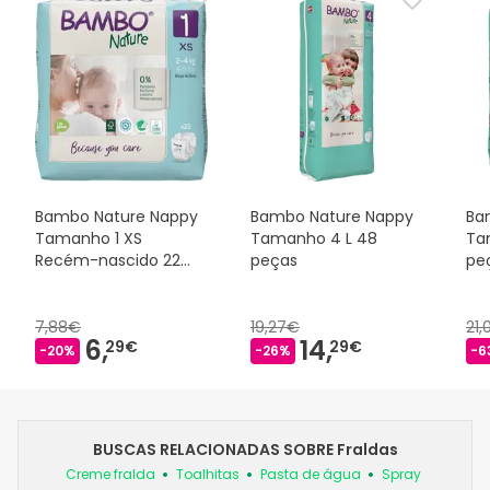
Bambo Nature Nappy
Bambo Nature Nappy
Ba
Tamanho 1 XS
Tamanho 4 L 48
Ta
Recém-nascido 22
peças
pe
peças
7,88€
19,27€
21,
6,
14,
29€
29€
-20%
-26%
-6
BUSCAS RELACIONADAS SOBRE Fraldas
Creme fralda
Toalhitas
Pasta de água
Spray