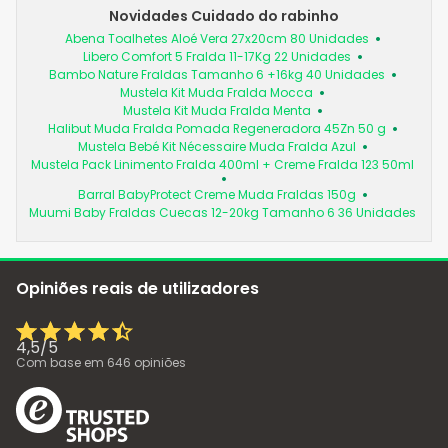
Novidades Cuidado do rabinho
Abena Toalhetes Aloé Vera 27x20cm 80 Unidades
Libero Comfort 5 Fralda 11-17Kg 22 Unidades
Bambo Nature Fraldas Tamanho 6 +16kg 40 Unidades
Mustela Kit Muda Fralda Mocca
Mustela Kit Muda Fralda Menta
Halibut Muda Fralda Pomada Regeneradora 45Zn 50 g
Mustela Bebé Kit Nécessaire Muda Fralda Azul
Mustela Pack Linimento Fralda 400ml + Creme Fralda 123 50ml
Barral BabyProtect Creme Muda Fraldas 150g
Muumi Baby Fraldas Cuecas 12-20kg Tamanho 6 36 Unidades
Opiniões reais de utilizadores
4,5
/
5
Com base em
646
opiniões