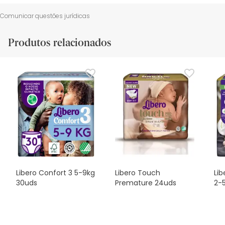
Comunicar questões jurídicas
Produtos relacionados
Libero Confort 3 5-9kg
Libero Touch
Lib
30uds
Premature 24uds
2-