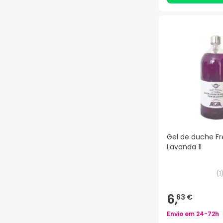
Gel de duche F
Lavanda 1l
(
1
6,
63 €
Envio em
24-72h