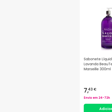
Sabonete Líquid
Lavanda BeauTe
Marseille 300ml
7,
43 €
Envio em
24-72h
Adicio