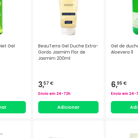
Net Gel
BeauTerra Gel Duche Extra-
Gel de duch
Gordo Jasmim Flor de
Aloevera 1l
Jasmim 200ml
3,
6,
57 €
95 €
Envio em
24-72h
Envio em
24-
nar
Adicionar
Adi