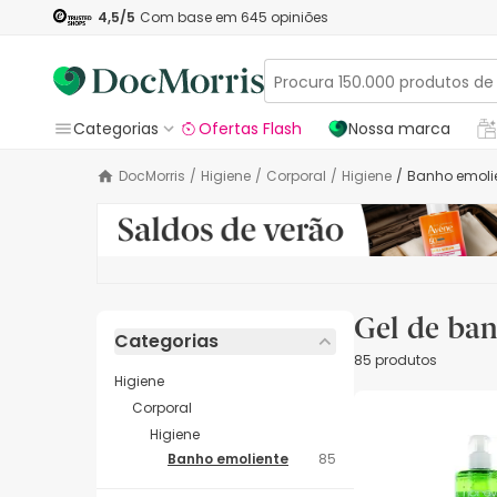
4,5
/5
Com base em
645
opiniões
Categorias
Ofertas Flash
Nossa marca
DocMorris
/
Higiene
/
Corporal
/
Higiene
/
Banho emoli
Gel de ba
Categorias
85 produtos
Higiene
Corporal
Higiene
Banho emoliente
85