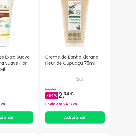
es Extra Suave
Creme de Banho Klorane
ra Suave Flor
Fleur de Cupuaçu 75ml
0Ml
(
25
)
5,09€
2,
34 €
-
54
%
72h
Envio em
24-72h
cionar
Adicionar