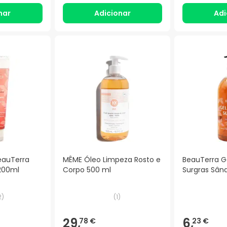
nar
Adicionar
Adi
eauTerra
MÊME Óleo Limpeza Rosto e
BeauTerra G
200ml
Corpo 500 ml
Surgras Sând
2
)
(
1
)
29,
6,
78 €
23 €