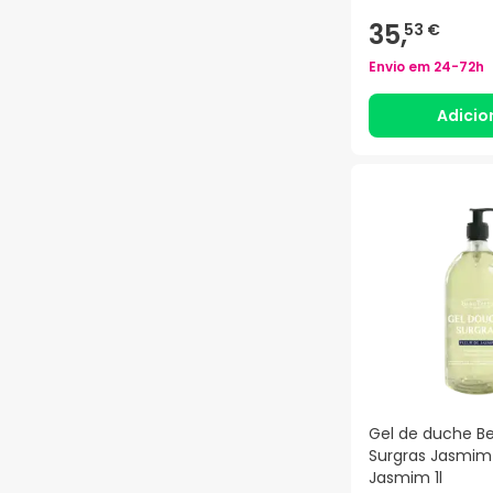
35,
53 €
Envio em
24-72h
Adicio
Gel de duche B
Surgras Jasmim 
Jasmim 1l