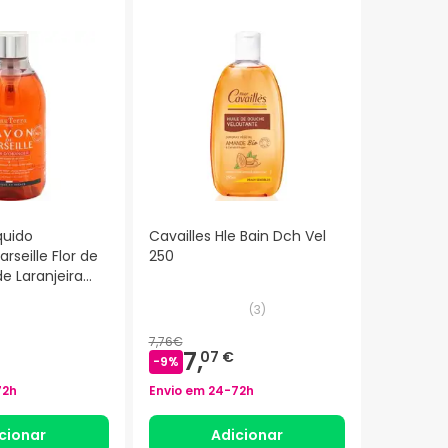
quido
Cavailles Hle Bain Dch Vel
rseille Flor de
250
de Laranjeira
(
3
)
7,76€
7,
07 €
-
9
%
72h
Envio em
24-72h
cionar
Adicionar