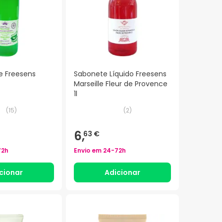
e Freesens
Sabonete Líquido Freesens
Marseille Fleur de Provence
1l
(
15
)
(
2
)
6,
63 €
72h
Envio em
24-72h
cionar
Adicionar