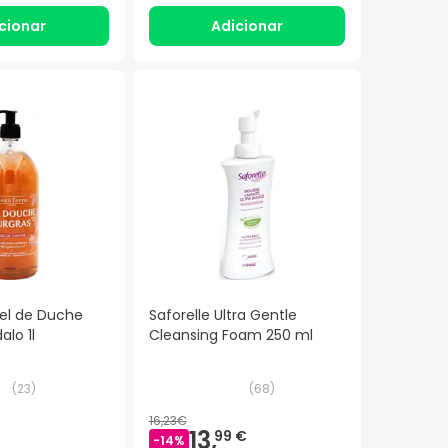
cionar
Adicionar
el de Duche
Saforelle Ultra Gentle
alo 1l
Cleansing Foam 250 ml
(
23
)
(
68
)
16,23€
13,
99 €
-
14
%