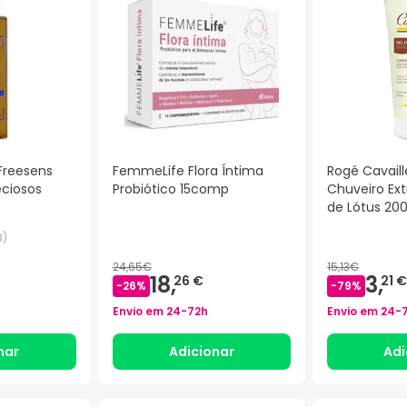
Freesens
FemmeLife Flora Íntima
Rogé Cavaill
eciosos
Probiótico 15comp
Chuveiro Ext
de Lótus 20
3
)
24,65€
15,13€
18,
3,
26 €
21 €
-
26
%
-
79
%
Envio em
24-72h
Envio em
24-
nar
Adicionar
Adi