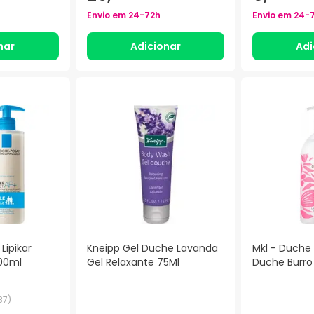
Envio em
24-72h
Envio em
24-
nar
Adicionar
Adi
Lipikar
Kneipp Gel Duche Lavanda
Mkl - Duche
00ml
Gel Relaxante 75Ml
Duche Burro
87
)