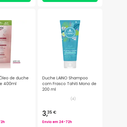
 Óleo de duche
Duche LAINO Shampoo
ge 400ml
com Frasco Tahiti Mono de
200 ml
(
4
)
3,
35 €
72h
Envio em
24-72h