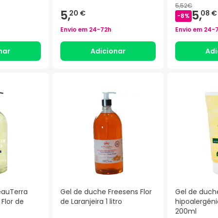
5,52€
5,
5,
20 €
08 €
-
8
%
Envio em
24-72h
Envio em
24-
nar
Adicionar
Adi
eauTerra
Gel de duche Freesens Flor
Gel de duch
Flor de
de Laranjeira 1 litro
hipoalergén
200ml