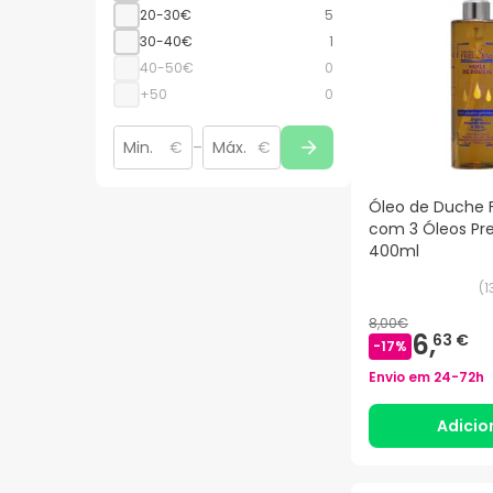
20-30€
5
30-40€
1
40-50€
0
+50
0
€
–
€
Óleo de Duche 
com 3 Óleos Pr
400ml
(
1
8,00€
6,
63 €
-
17
%
Envio em
24-72h
Adicio