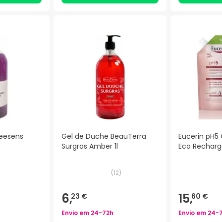
reesens
Gel de Duche BeauTerra
Eucerin pH5
Surgras Amber 1l
Eco Rechar
)
(
12
)
6,
15,
23 €
60 €
Envio em
24-72h
Envio em
24-