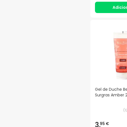
Adicio
Gel de Duche B
Surgras Amber 
(
1
3,
95 €