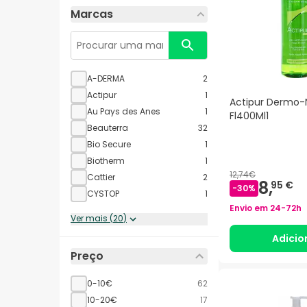
Marcas
A-DERMA
2
Actipur
1
Actipur Dermo-
Au Pays des Anes
1
Fl400Ml1
Beauterra
32
Bio Secure
1
Biotherm
1
12,74€
Cattier
2
8,
95 €
-
30
%
CYSTOP
1
Envio em
24-72h
Ver mais
(
20
)
Adicio
Preço
0-10€
62
10-20€
17