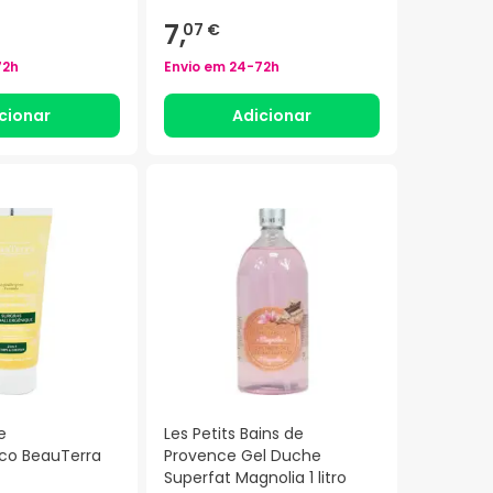
7,
07 €
72h
Envio em
24-72h
cionar
Adicionar
e
Les Petits Bains de
ico BeauTerra
Provence Gel Duche
Superfat Magnolia 1 litro