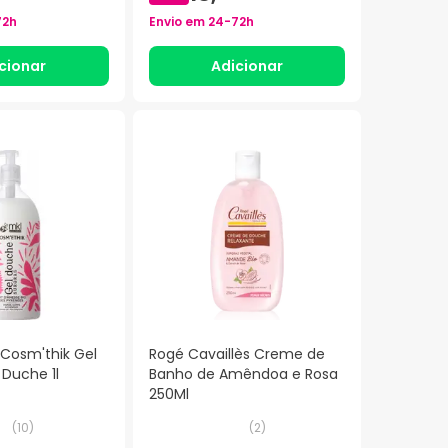
72h
Envio em
24-72h
cionar
Adicionar
 Cosm'thik Gel
Rogé Cavaillès Creme de
 Duche 1l
Banho de Amêndoa e Rosa
250Ml
(
10
)
(
2
)