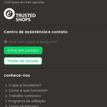
Com base em
646
opiniões
Centro de assistência e contato
Você tem alguma pergunta?
Entrar em contato
pedido de retirada
conhece-nos
O que é DocMorris?
Como é que funciona?
Trabalhe connosco
Programa de afiliação
Torna-te Parceiro