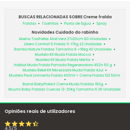
BUSCAS RELACIONADAS SOBRE Creme fralda
Fraldas
Toalhitas
Pasta de água
Spray
Novidades Cuidado do rabinho
Abena Toalhetes Aloé Vera 27x20cm 80 Unidades
Libero Comfort 5 Fralda 11-17Kg 22 Unidades
Bambo Nature Fraldas Tamanho 6 +16kg 40 Unidades
Mustela Kit Muda Fralda Mocca
Mustela Kit Muda Fralda Menta
Halibut Muda Fralda Pomada Regeneradora 45Zn 50 g
Mustela Bebé Kit Nécessaire Muda Fralda Azul
Mustela Pack Linimento Fralda 400ml + Creme Fralda 123 50ml
Barral BabyProtect Creme Muda Fraldas 150g
Muumi Baby Fraldas Cuecas 12-20kg Tamanho 6 36 Unidades
Opiniões reais de utilizadores
4,5
/
5