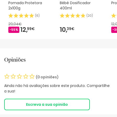
Pomada Protetora
Bébé Dosificador
Pr
2x100g
400ml
(
6
)
(
20
)
29,04€
12
12,
10,
99€
39€
-55%
-3
Opiniões
(0 opiniões)
Ainda não há avaliações sobre este produto. Compartilhe
a sua!
Escreva a sua opinião