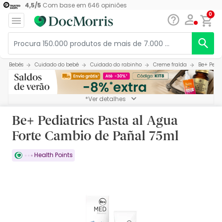
4,5
/
5
Com base em
646
opiniões
0
Bebés
Cuidado do bebé
Cuidado do rabinho
Creme fralda
Be+ Pedi
*Ver detalhes
Be+ Pediatrics Pasta al Agua
Forte Cambio de Pañal 75ml
Health Points