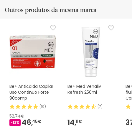
Outros produtos da mesma marca
Be+ Anticaida Capilar
Be+ Med Venaliv
Be+
Uso Continuo Forte
Refresh 250ml
flu
90comp
Co
25
(
19
)
(
7
)
52,74€
46,
14,
3
45€
11€
-12%