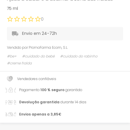
75 ml
0
Envio em 24-72h
Vendido por
PromoFarma Ecom, S.L.
#be+
#cuidado do bebé
#cuidado do rabinho
#creme fralda
Vendedores confiáveis
Pagamento
100 % seguro
garantido
Devolução garantida
durante 14 dias
Envios apenas a 3,85€