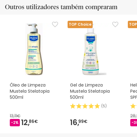
Outros utilizadores também compraram
TOP Choice
TOP
Óleo de Limpeza
Gel de Limpeza
Hel
Mustela Stelatopia
Mustela Stelatopia
Ped
500ml
500ml
SP
(
5
)
13,11€
28
12,
16,
86€
99€
-2%
-3