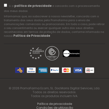
política de privacidade
Li a
e concordo com o processamento
dos meus dados
Informamos que, ao subscrever a nossa newsletter, concorda com o
tratamento dos seus dados pela Promofarma para o envio de
comunicações comerciais ou promocionais. Em todo o caso, pode retirar
o seu consentimento ou exercer qualquer outro dos seus direitos
reconhecidos em termos de proteção de dados, conforme informado na
Política de Privacidade
nossa
.
© 2026 PromoFarma Ecom, SL. DocMorris Digital Services, Lda.
Todos os direitos reservados.
Todos os produtos incluem IVA.
Política de privacidade
Condições de utilização