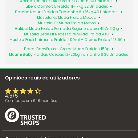
Abena Toalhetes Aloé Vera 27x20cm 80 Unidades
Libero Comfort 5 Fralda 11-17Kg 22 Unidades
Bambo Nature Fraldas Tamanho 6 +16kg 40 Unidades
Mustela Kit Muda Fralda Mocca
Mustela Kit Muda Fralda Menta
Halibut Muda Fralda Pomada Regeneradora 45Zn 50 g
Mustela Bebé Kit Nécessaire Muda Fralda Azul
Mustela Pack Linimento Fralda 400ml + Creme Fralda 123 50ml
Barral BabyProtect Creme Muda Fraldas 150g
Muumi Baby Fraldas Cuecas 12-20kg Tamanho 6 36 Unidades
Opiniões reais de utilizadores
4,5
/
5
Com base em
646
opiniões