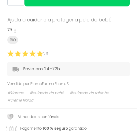
Ajuda a cuidar e a proteger a pele do bebé
75 g
BIO
29
Envio em 24-72h
Vendido por
PromoFarma Ecom, S.L.
#klorane
#cuidado do bebé
#cuidado do rabinho
#creme fralda
Vendedores confiáveis
Pagamento
100 % seguro
garantido