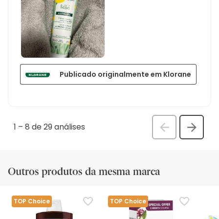
Publicado originalmente em Klorane
1
–
8 de 29
análises
Anterior
Seguin
análi
análise
Outros produtos da mesma marca
TOP Choice
TOP Choice