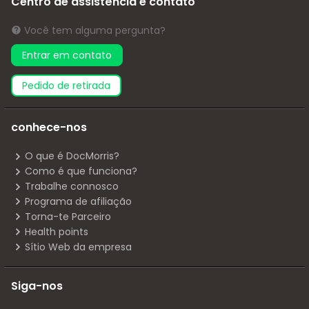
Centro de assistência e contato
Você tem alguma pergunta?
Entrar em contato
pedido de retirada
conhece-nos
O que é DocMorris?
Como é que funciona?
Trabalhe connosco
Programa de afiliação
Torna-te Parceiro
Health points
Sítio Web da empresa
Siga-nos