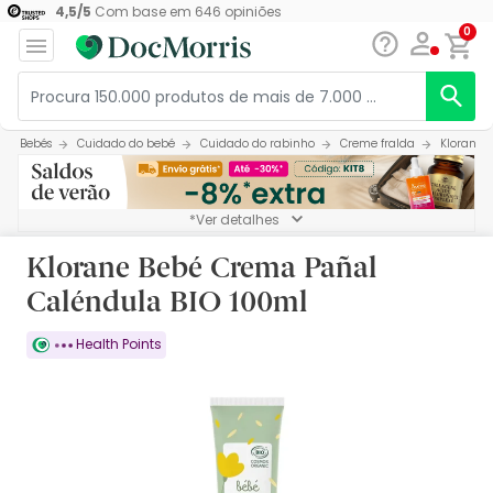
4,5
/
5
Com base em
646
opiniões
0
Bebés
Cuidado do bebé
Cuidado do rabinho
Creme fralda
Klorane 
*Ver detalhes
Klorane Bebé Crema Pañal
Caléndula BIO 100ml
Health Points