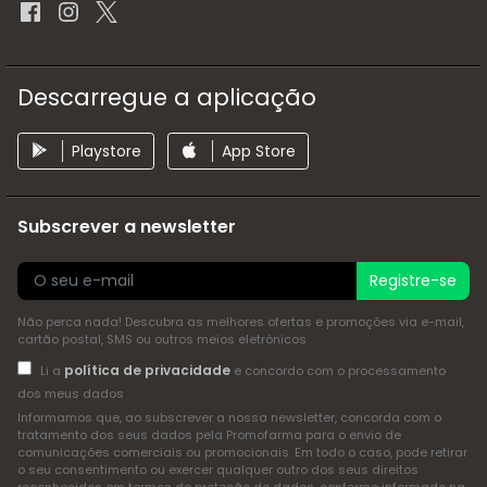
Descarregue a aplicação
Playstore
App Store
Subscrever a newsletter
Registre-se
Não perca nada! Descubra as melhores ofertas e promoções via e-mail,
cartão postal, SMS ou outros meios eletrónicos
política de privacidade
Li a
e concordo com o processamento
dos meus dados
Informamos que, ao subscrever a nossa newsletter, concorda com o
tratamento dos seus dados pela Promofarma para o envio de
comunicações comerciais ou promocionais. Em todo o caso, pode retirar
o seu consentimento ou exercer qualquer outro dos seus direitos