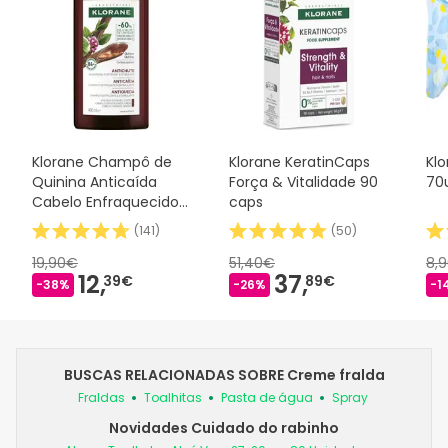
Klorane Champô de
Klorane KeratinCaps
Kl
Quinina Anticaída
Força & Vitalidade 90
70
Cabelo Enfraquecido
caps
400 ml
(
141
)
(
50
)
19,90€
51,40€
8,
12,
37,
39€
89€
-38%
-26%
-1
BUSCAS RELACIONADAS SOBRE Creme fralda
Fraldas
Toalhitas
Pasta de água
Spray
Novidades Cuidado do rabinho