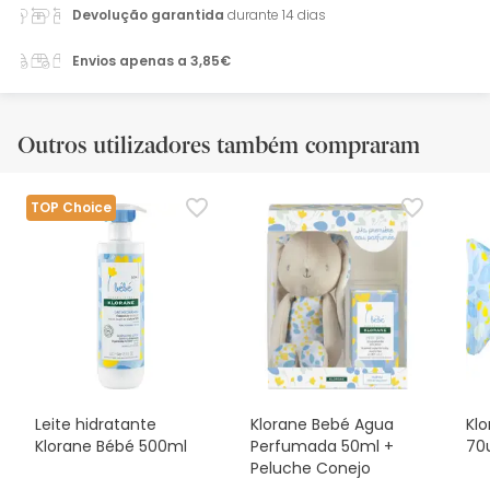
Devolução garantida
durante 14 dias
Envios apenas a 3,85€
Outros utilizadores também compraram
TOP Choice
Leite hidratante
Klorane Bebé Agua
Kl
Klorane Bébé 500ml
Perfumada 50ml +
70
Peluche Conejo