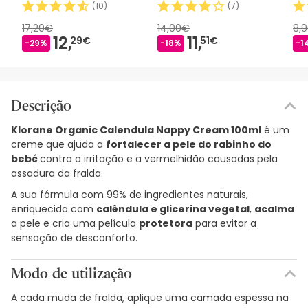
(
10
)
(
7
)
17,20€
14,00€
8,
12,
11,
29€
51€
-29%
-18%
-1
Descrição
Klorane Organic Calendula Nappy Cream 100ml
é um
creme que ajuda a
fortalecer a pele do rabinho do
bebé
contra a irritação e a vermelhidão causadas pela
assadura da fralda.
A sua fórmula com 99% de ingredientes naturais,
enriquecida com
calêndula e glicerina vegetal
,
acalma
a pele e cria uma película
protetora
para evitar a
sensação de desconforto.
Modo de utilização
A cada muda de fralda, aplique uma camada espessa na