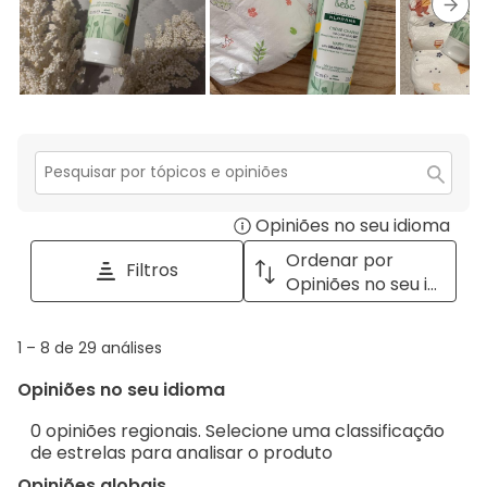
estrela.
Segu
Secção
para
Opiniões no seu idioma
Disp
pesquisar
tópicos
a
Ordenar por
Filtros
e
pop
Opiniões no seu idioma
opiniões
with
info
1
1
–
8 de 29
análises
abou
to
Regi
Opiniões no seu idioma
8
Sort.
de
0 opiniões regionais. Selecione uma classificação
29
de estrelas para analisar o produto
análises
Opiniões globais