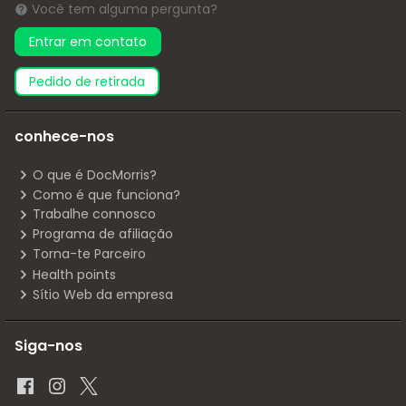
Você tem alguma pergunta?
Entrar em contato
pedido de retirada
conhece-nos
O que é DocMorris?
Como é que funciona?
Trabalhe connosco
Programa de afiliação
Torna-te Parceiro
Health points
Sítio Web da empresa
Siga-nos