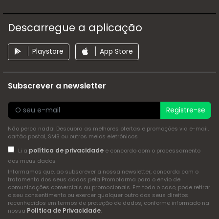
Descarregue a aplicação
Playstore
App Store
Subscrever a newsletter
Registre-se
Não perca nada! Descubra as melhores ofertas e promoções via e-mail,
cartão postal, SMS ou outros meios eletrónicos
política de privacidade
Li a
e concordo com o processamento
dos meus dados
Informamos que, ao subscrever a nossa newsletter, concorda com o
tratamento dos seus dados pela Promofarma para o envio de
comunicações comerciais ou promocionais. Em todo o caso, pode retirar
o seu consentimento ou exercer qualquer outro dos seus direitos
reconhecidos em termos de proteção de dados, conforme informado na
Política de Privacidade
nossa
.