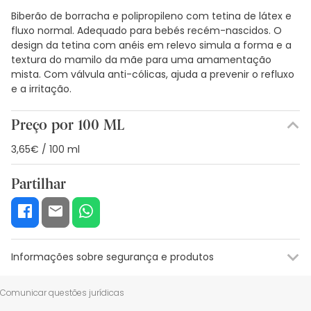
Biberão de borracha e polipropileno com tetina de látex e
fluxo normal. Adequado para bebés recém-nascidos. O
design da tetina com anéis em relevo simula a forma e a
textura do mamilo da mãe para uma amamentação
mista. Com válvula anti-cólicas, ajuda a prevenir o refluxo
e a irritação.
Preço por 100 ML
3,65€ / 100 ml
Partilhar
Informações sobre segurança e produtos
Recursos de segurança visual
Dados do fabricante
Gestor o
Comunicar questões jurídicas