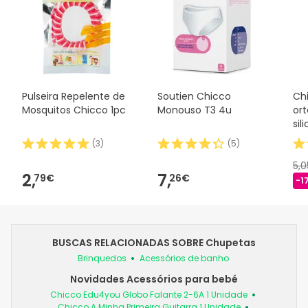
Pulseira Repelente de
Soutien Chicco
Ch
Mosquitos Chicco 1pc
Monouso T3 4u
or
sil
(
3
)
(
5
)
5,
2,
7,
79€
26€
-1
BUSCAS RELACIONADAS SOBRE Chupetas
Brinquedos
Acessórios de banho
Novidades Acessórios para bebé
Chicco Edu4you Globo Falante 2-6A 1 Unidade
Chicco A Minha Primeira Guitarra 1 Unidade