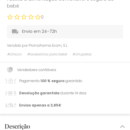
bebé
0
Envio em 24-72h
Vendido por
PromoFarma Ecom, S.L.
#chicco
#acessórios para bebé
#chupetas
Vendedores confiáveis
Pagamento
100 % seguro
garantido
Devolução garantida
durante 14 dias
Envios apenas a 3,85€
Descrição