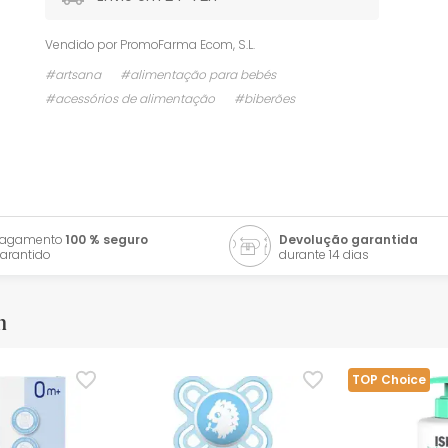
Vendido por
PromoFarma Ecom, S.L.
#artsana
#alimentação para bebés
#acessórios de alimentação
#biberões
Pagamento
100 % seguro
Devolução garantida
arantido
durante 14 dias
m
TOP Choice