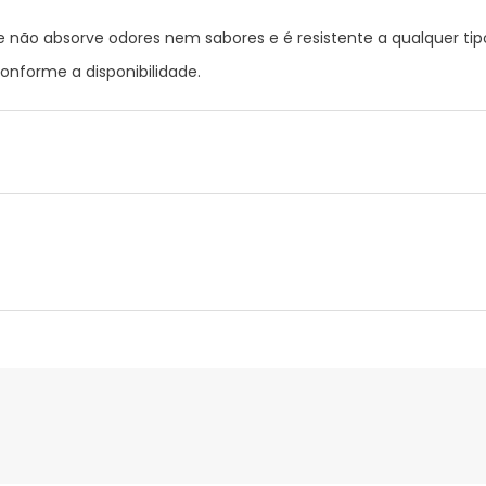
que não absorve odores nem sabores e é resistente a qualquer ti
onforme a disponibilidade.
nte
Gestor orçamental
nça para este produto, mas estamos a trabalhar nisso. Reco