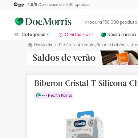
4,5
/
5
Com base em
646
opiniões
categorias
Ofertas Flash
Nossa marca
DocMorris
Bebés
Alimentação para bebés
Ace
Dermocosmetica
Nossa marca
Solares
Biberon Cristal T Silicona C
Medicamentos
Health Points
Cosmética
Saúde
Higiene
Dietética