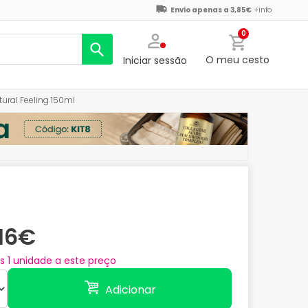
Envio apenas a 3,85€
+info
0
O meu cesto
Iniciar sessão
tural Feeling 150ml
,16€
as
1
unidade a este preço
Adicionar