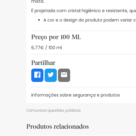
mista.
É projetada com cristal higiênico e resistente, 
A cor e o design do produto podem variar c
Preço por 100 ML
6,77€ / 100 ml
Partilhar
Informações sobre segurança e produtos
Recursos de segurança visual
Dados do fabrica
Comunicar questões jurídicas
Recursos de segurança visual
Produtos relacionados
De momento, não dispomos de imagens de segura