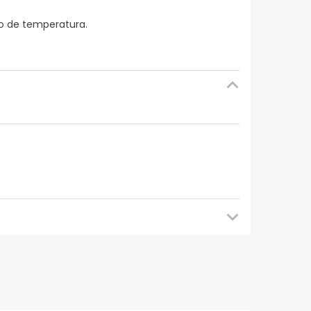
po de temperatura.
mendamos que voltes mais tarde para veres as