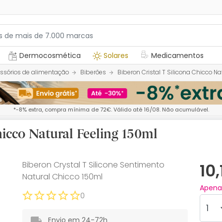
Dermocosmética
Solares
Medicamentos
ssórios de alimentação
Biberões
Biberon Cristal T Silicona Chicco Na
*-8% extra, compra mínima de 72€. Válido até 16/08. Não acumulável.
hicco Natural Feeling 150ml
Biberon Crystal T Silicone Sentimento
10
Natural Chicco 150ml
Apen
0
Envio em 24-72h