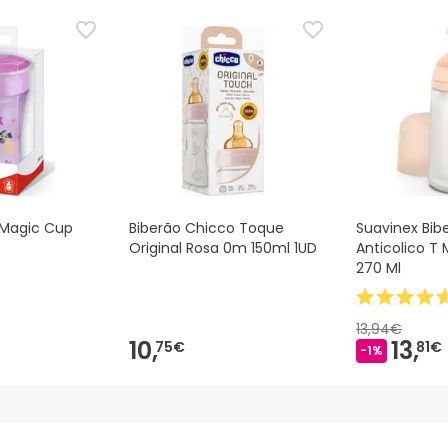
ias as informações de segurança que acompanham o produto ant
 Além disso, se desejares, também podes devolver o produto s
 Magic Cup
Biberão Chicco Toque
Suavinex Bib
Original Rosa 0m 150ml 1UD
Anticolico T 
270 Ml
13,94€
10,
13,
75€
81€
-1%