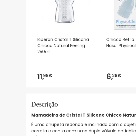
Biberon Cristal T Silicona
Chicco Refila 
Chicco Natural Feeling
Nasal Physioc
250ml
11,
6,
99€
29€
Descrição
Mamadeira de Cristal T Silicone Chicco Natur
É uma chupeta redonda e inclinada com o objetiv
correta e conta com uma dupla válvula anticól