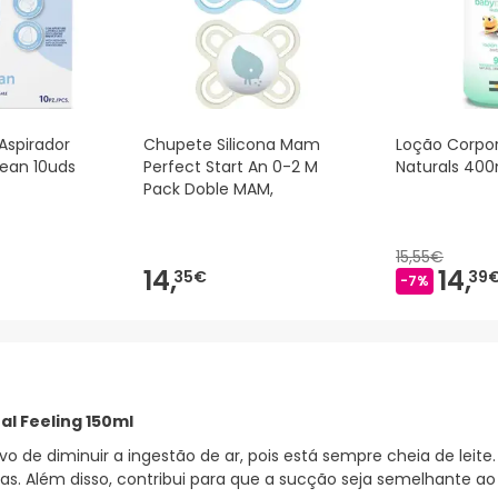
Aspirador
Chupete Silicona Mam
Loção Corpor
lean 10uds
Perfect Start An 0-2 M
Naturals 400
Pack Doble MAM,
15,55€
14,
14,
35€
39
-7%
al Feeling 150ml
o de diminuir a ingestão de ar, pois está sempre cheia de leit
icas. Além disso, contribui para que a sucção seja semelhant