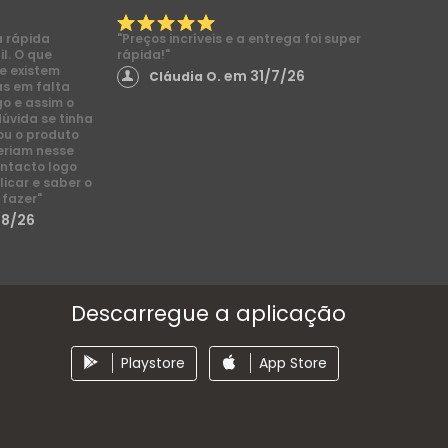
a rápida
"Preços incríveis e a entrega foi super
l. O que
rápida!"
e existem
em 31/7/26
Cláudia O.
s em falta
go e assim o
dúvida se tinha
ou o produto
eriam nesse
ntacto logo
licar e saber o
 fazer"
/8/26
Descarregue a aplicação
Playstore
App Store