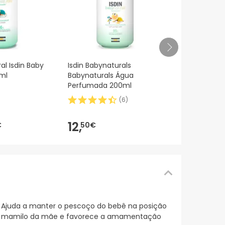
Mustela bá
al Isdin Baby
Isdin Babynaturals
reconforta
ml
Babynaturals Água
Perfumada 200ml
(
6
)
8,88€
8,
81€
-1%
12,
€
50€
e. Ajuda a manter o pescoço do bebê na posição
e ao mamilo da mãe e favorece a amamentação