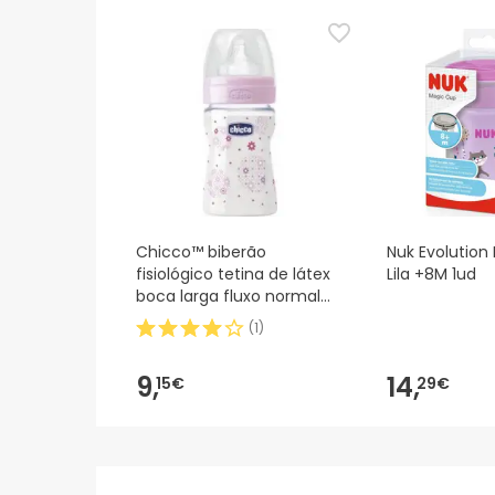
actualizações. Entretanto, recomendamos que le
sobre segurança, não hesites em contactar-nos.
Chicco™ biberão
Nuk Evolution
fisiológico tetina de látex
Lila +8M 1ud
boca larga fluxo normal
rosa 150ml 1ud
(
1
)
9,
14,
15€
29€