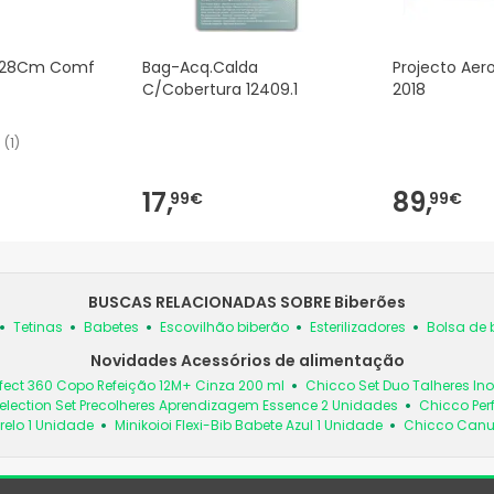
c 28Cm Comf
Bag-Acq.Calda
Projecto Aero
C/Cobertura 12409.1
2018
(
1
)
17,
89,
99€
99€
BUSCAS RELACIONADAS SOBRE Biberões
Tetinas
Babetes
Escovilhão biberão
Esterilizadores
Bolsa de 
Novidades Acessórios de alimentação
fect 360 Copo Refeição 12M+ Cinza 200 ml
Chicco Set Duo Talheres In
election Set Precolheres Aprendizagem Essence 2 Unidades
Chicco Per
relo 1 Unidade
Minikoioi Flexi-Bib Babete Azul 1 Unidade
Chicco Canud