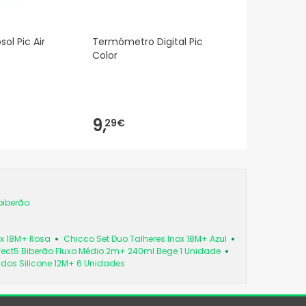
sol Pic Air
Termómetro Digital Pic
Color
9,
29€
biberão
ox 18M+ Rosa
Chicco Set Duo Talheres Inox 18M+ Azul
fect5 Biberão Fluxo Médio 2m+ 240ml Bege 1 Unidade
os Silicone 12M+ 6 Unidades