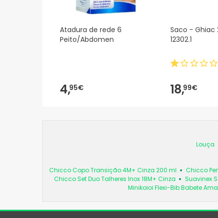
Atadura de rede 6
Saco - Ghia
Peito/Abdomen
12302.1
4,
18,
95€
99€
Louça
Chicco Copo Transição 4M+ Cinza 200 ml
Chicco Per
Chicco Set Duo Talheres Inox 18M+ Cinza
Suavinex S
Minikoioi Flexi-Bib Babete Ama