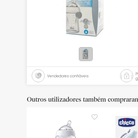
Bebés
Ótica
Ortopedia
Ervanária
Cosmética natural
Promoções
Vendedores confiáveis
g
Marcas
Mais vendidos
Outros utilizadores também comprara
Health points
Blog