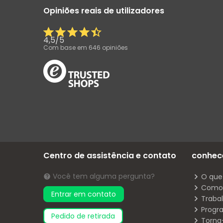
Opiniões reais de utilizadores
4,5
/
5
Com base em
646
opiniões
Centro de assistência e contato
conhec
Você tem alguma pergunta?
O que
Como 
Entrar em contato
Traba
Progr
pedido de retirada
Torna