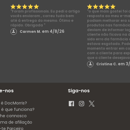
"Foram profissionais. Eu pedi o artigo
"o que mais gostei foi 
vocês enviaram , correu tudo bem
resposta ao meu e-mai
até á entrega do mesmo. Ótimo e
podiam melhorar era s
rápido. Obrigada "
produtos nas farmácia
deviam de informar lo
em 4/8/26
Carmen M.
cliente não ficava na 
sido erro da farmácia 
estava esgotado. Pod
momento entrar em co
com o cliente para exp
que o cliente desejava
em 3
Cristina C.
e-nos
Siga-nos
 é DocMorris?
é que funciona?
lhe connosco
ama de afiliação
-te Parceiro