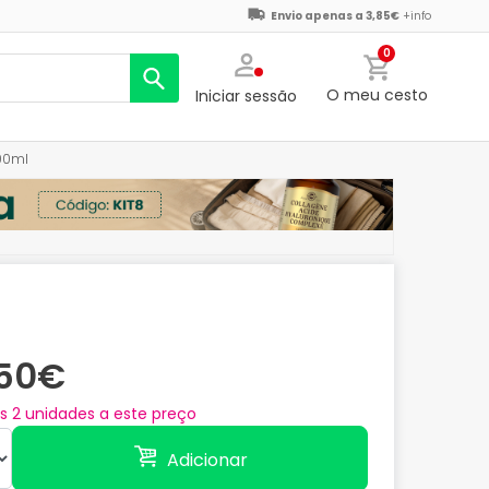
Envio apenas a 3,85€
+info
0
O meu cesto
Iniciar sessão
00ml
,50€
as
2
unidades a este preço
Adicionar