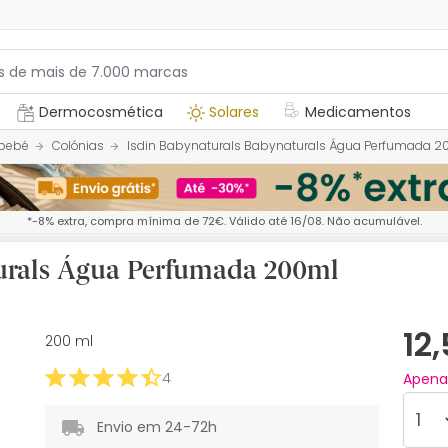
Dermocosmética
Solares
Medicamentos
 bebé
Colónias
Isdin Babynaturals Babynaturals Água Perfumada 2
*-8% extra, compra mínima de 72€. Válido até 16/08. Não acumulável.
turals Água Perfumada 200ml
12
200 ml
4
Apen
Envio em 24-72h