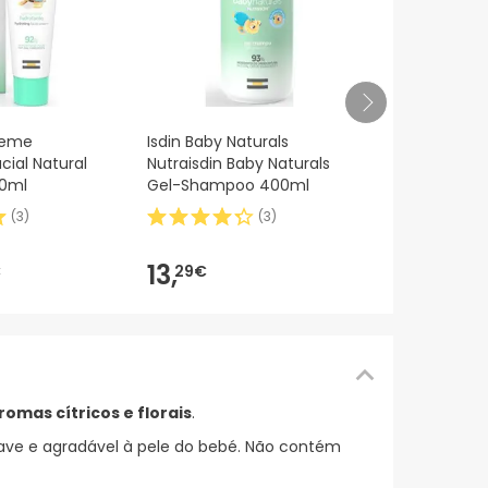
Isdin Baby N
reme
Isdin Baby Naturals
champô 75
cial Natural
Nutraisdin Baby Naturals
50ml
Gel-Shampoo 400ml
(
3
)
(
3
)
18,55€
14,
1
-24%
13,
€
29€
mas cítricos e florais
.
ve e agradável à pele do bebé. Não contém