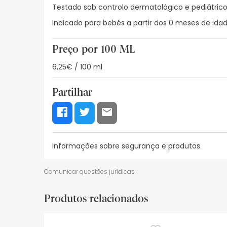
Testado sob controlo dermatológico e pediátric
Indicado para bebés a partir dos 0 meses de idad
Preço por 100 ML
6,25€ / 100 ml
Partilhar
Informações sobre segurança e produtos
Informações sobre o rótulo
Recursos de seguran
Comunicar questões jurídicas
Informações sobre o rótulo
Produtos relacionados
Não pulverizar sobre o rosto. Recomenda-se vapo
o uso em crianças menores de 6 anos.