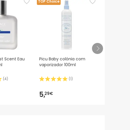
TOP Choice
TOP Choice
1st Scent Eau
Picu Baby colónia com
Picu Baby C
l
vaporizador 100ml
vaporizador
(
4
)
(
1
)
5,
10,
29€
99€