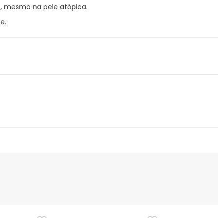
o, mesmo na pele atópica.
e.
ça visual
Dados do fabricante
Gestor orçamental
rizar delicadamente. Evitar o contato com os olhos e mucosas.