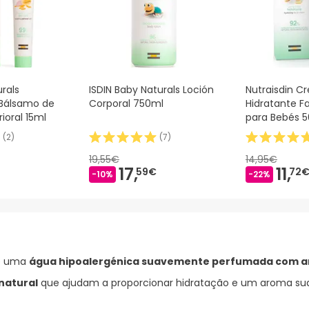
rals
ISDIN Baby Naturals Loción
Nutraisdin C
 Bálsamo de
Corporal 750ml
Hidratante Fa
ioral 15ml
para Bebés 
(
2
)
(
7
)
19,55€
14,95€
17,
11,
59€
72
-10%
-22%
 uma
água hipoalergénica suavemente perfumada com aro
natural
que ajudam a proporcionar hidratação e um aroma sua