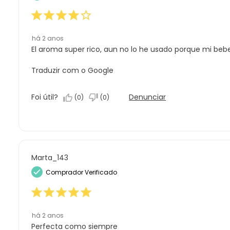
1
estrela.
há 2 anos
El aroma super rico, aun no lo he usado porque mi beb
Traduzir com o Google
Foi útil?
Denunciar
(
0
)
(
0
)
Marta_143
Comprador Verificado
há 2 anos
Perfecta como siempre