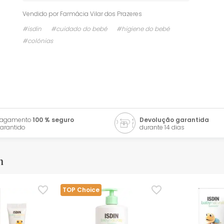
Vendido por
Farmácia Vilar dos Prazeres
#isdin
#cuidado do bebé
#higiene do bebé
#colónias
Pagamento
100 % seguro
Devolução garantida
arantido
durante 14 dias
m
TOP Choice