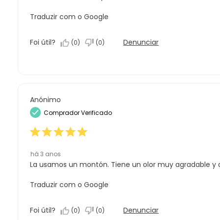
Traduzir com o Google
Foi útil?
Denunciar
(
0
)
(
0
)
Anónimo
Comprador Verificado
há 3 anos
La usamos un montón. Tiene un olor muy agradable y a 
Traduzir com o Google
Foi útil?
Denunciar
(
0
)
(
0
)