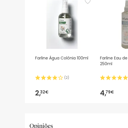
Farline Água Colônia 100ml
Farline Eau de
250ml
(
2
)
2,
4,
32€
79€
Opiniões