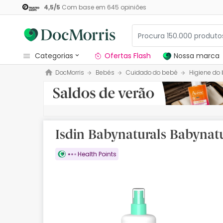
4,5
/
5
Com base em
645
opiniões
categorias
Ofertas Flash
Nossa marca
DocMorris
Bebés
Cuidado do bebé
Higiene do
Dermocosmetica
Nossa marca
Solares
Isdin Babynaturals Babyna
Medicamentos
Health Points
Cosmética
Saúde
Higiene
Dietética