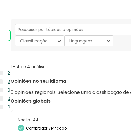
Secção
para
Classificação
Linguagem
pesquisar
tópicos
e
opiniões
1
1
–
4 de 4
análises
to
2
4
2
Opiniões no seu idioma
2
de
análises
2
4
0
com
0 opiniões regionais. Selecione uma classificação de
análises
análises
0
5
0
com
Opiniões globais
análise
estrelas.
0
4
0
com
análise
estrelas.
0
3
com
análise
Noelia_44
estrelas.
2
com
Comprador Verificado
estrelas.