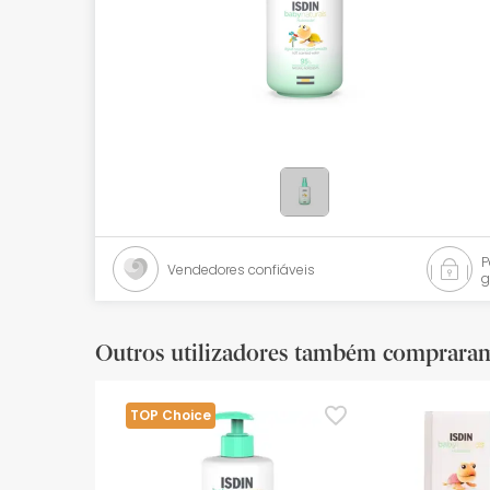
Bebés
Ótica
Ortopedia
Ervanária
Cosmética natural
Promoções
Vendedores confiáveis
g
Marcas
Mais vendidos
Outros utilizadores também comprara
Health points
TOP Choice
Blog