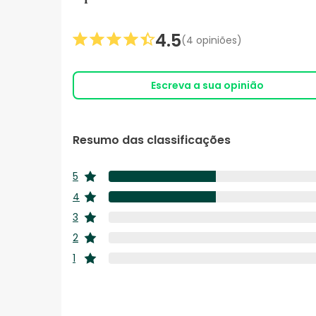
4.5
(4 opiniões)
Escreva a sua opinião
Resumo das classificações
5
estrelas
4
estrelas
3
estrelas
2
estrelas
1
estrelas