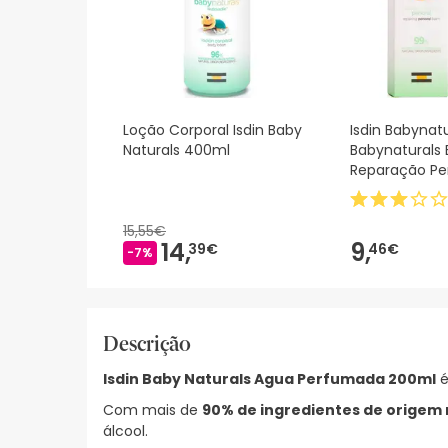
Loção Corporal Isdin Baby
Isdin Babynatu
Naturals 400ml
Babynaturals
Reparação Per
15,55€
14,
9,
39€
46€
-7%
Descrição
Isdin Baby Naturals Agua Perfumada 200ml
é
Com mais de
90% de ingredientes de origem 
álcool.