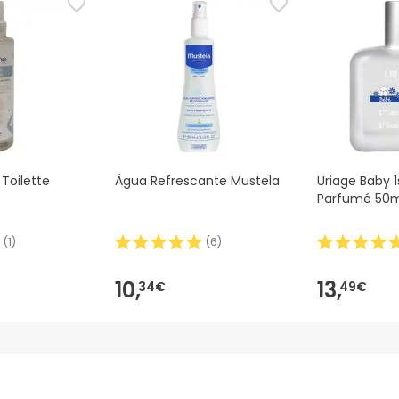
 Toilette
Água Refrescante Mustela
Uriage Baby 
Parfumé 50m
(
1
)
(
6
)
10,
13,
34€
49€