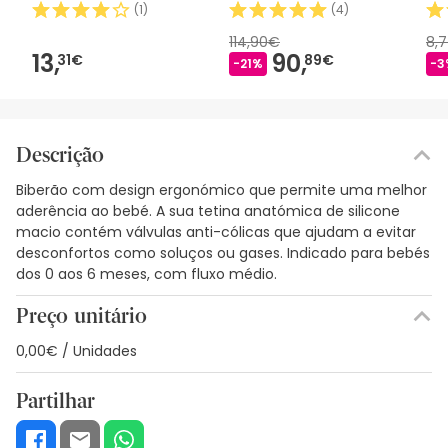
(
1
)
(
4
)
114,90€
8,
13,
90,
31€
89€
-21%
-3
Descrição
Biberão com design ergonómico que permite uma melhor
aderência ao bebé. A sua tetina anatómica de silicone
macio contém válvulas anti-cólicas que ajudam a evitar
desconfortos como soluços ou gases. Indicado para bebés
dos 0 aos 6 meses, com fluxo médio.
Preço unitário
0,00€ / Unidades
Partilhar