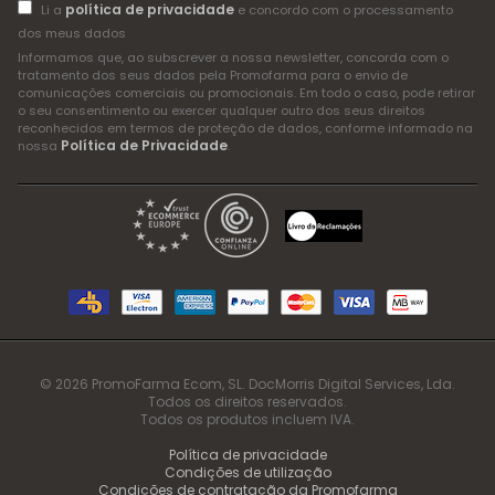
política de privacidade
Li a
e concordo com o processamento
dos meus dados
Informamos que, ao subscrever a nossa newsletter, concorda com o
tratamento dos seus dados pela Promofarma para o envio de
comunicações comerciais ou promocionais. Em todo o caso, pode retirar
o seu consentimento ou exercer qualquer outro dos seus direitos
reconhecidos em termos de proteção de dados, conforme informado na
Política de Privacidade
nossa
.
© 2026 PromoFarma Ecom, SL. DocMorris Digital Services, Lda.
Todos os direitos reservados.
Todos os produtos incluem IVA.
Política de privacidade
Condições de utilização
Condições de contratação da Promofarma