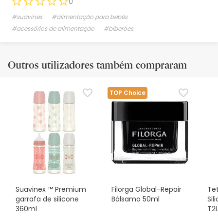
0
#suavinex
#alimentação para bebés
#acessórios de alimentação
#biberões
Outros utilizadores também compraram
TOP Choice
Suavinex ™ Premium
Filorga Global-Repair
Te
garrafa de silicone
Bálsamo 50ml
Si
360ml
T2L