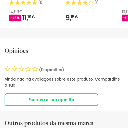
(
1
)
(
1
)
14,99€
13
11,
9,
19€
15€
-25%
-1
Opiniões
(0 opiniões)
Ainda não há avaliações sobre este produto. Compartilhe
a sua!
Escreva a sua opinião
Outros produtos da mesma marca