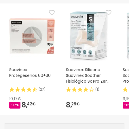
Suavinex
Suavinex Silicone
Sua
Protegesenos 60+30
Suavinex Soother
Soo
Fisiológico Sx Pro Zero
Pro
2m 1 peça
(
27
)
(
1
)
10,17€
9,1
8,
8,
42€
29€
-17%
-1