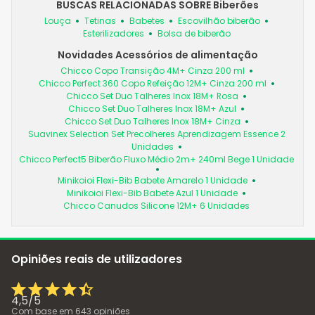
BUSCAS RELACIONADAS SOBRE Biberões
Louça
Tetinas
Babetes
Escovilhão biberão
Esterilizadores
Bolsa de biberão
Novidades Acessórios de alimentação
Chicco Copo Transição 4M+ Cinza 200 ml
Chicco Perfect 360 Copo Refeição 12M+ Cinza 200 ml
Chicco Set Duo Talheres Inox 18M+ Rosa
Chicco Set Duo Talheres Inox 18M+ Azul
Chicco Set Duo Talheres Inox 18M+ Cinza
Suavinex Selection Set Precolheres Aprendizagem Essence 2
Unidades
Chicco Perfect5 Biberão Fluxo Médio 2m+ 240ml Bege 1 Unidade
Minikoioi Flexi-Bib Babete Amarelo 1 Unidade
Minikoioi Flexi-Bib Babete Azul 1 Unidade
Chicco Canudos Silicone 12M+ 6 Unidades
Opiniões reais de utilizadores
4,5
/
5
Com base em
643
opiniões