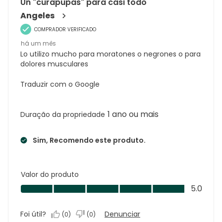
Un "curapupas" para casi todo
Angeles
COMPRADOR VERIFICADO
há um mês
Lo utilizo mucho para moratones o negrones o para
dolores musculares
Traduzir com o Google
1 ano ou mais
Duração da propriedade
Sim, Recomendo este produto.
Valor do produto
Valor
5.0
do
produto,
Foi útil?
Denunciar
(
0
)
(
0
)
5.0