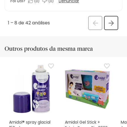
Foi útil?
Denunciar
(
0
)
(
0
)
1
–
8 de 42
análises
Anterior
Seguin
análi
análise
Outros produtos da mesma marca
Arnidol® spray glacial
Arnidol Gel Stick +
Ma