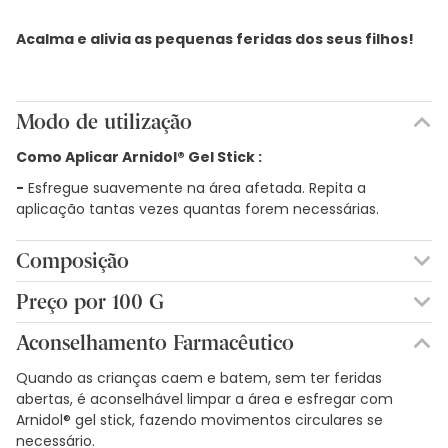
Acalma e alivia as pequenas feridas dos seus filhos!
Modo de utilização
Como Aplicar Arnidol® Gel Stick :
-
Esfregue suavemente na área afetada. Repita a
aplicação tantas vezes quantas forem necessárias.
Composição
AQUA. EXTRACTO DE ARNICA MONTANA. BUTILENO GLICOL.
Preço por 100 G
BUTYLPARABEN. CI 47005. HARPAGOPHYTUM PROCUMBENS
46,60€ / 100 g
EXTRACT. HIDROXIETILCELULOSE. ISOBUTILPARABENO.
Aconselhamento Farmacêutico
METHYLPARABEN. FENOXIETANOL. PROPILENOGLICOL.
PROPYLPARABEN. ESTEARATO DE SÓDIO.
Quando as crianças caem e batem, sem ter feridas
abertas, é aconselhável limpar a área e esfregar com
Arnidol® gel stick, fazendo movimentos circulares se
necessário.