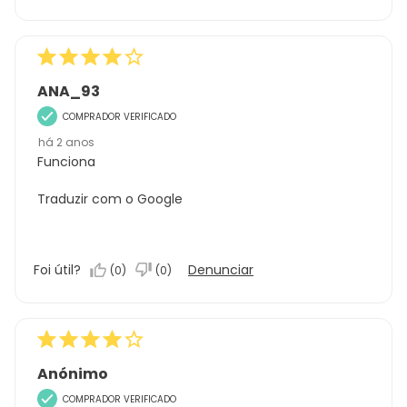
em
5
ANA_93
COMPRADOR VERIFICADO
há 2 anos
Funciona
Traduzir com o Google
Foi útil?
Denunciar
(
0
)
(
0
)
Anónimo
COMPRADOR VERIFICADO