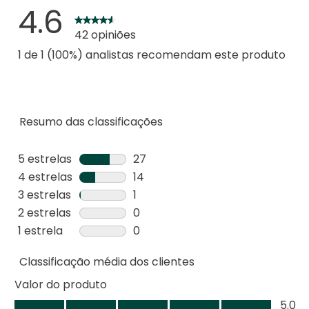
4.6
42 opiniões
1 de 1 (100%) analistas recomendam este produto
Resumo das classificações
5 estrelas
estrelas
27
27
4 estrelas
estrelas
14
análises
14
3 estrelas
estrelas
1
com
análises
1
2 estrelas
estrelas
0
5
com
análise
0
1 estrela
estrelas
0
estrelas.
4
com
análise
0
estrelas.
3
Classificação média dos clientes
com
análise
estrelas.
2
com
Valor do produto
estrelas.
1
Valor
5.0