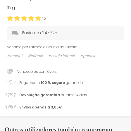
15 g
42
Envio em 24-72h
Vendido por
Farmácia Correia de Oliveira
#arnidol
#infantil
#estojo infantil
#golpes
Vendedores confiáveis
Pagamento
100 % seguro
garantido
Devolução garantida
durante 14 dias
Envios apenas a 3,85€
Outros utilizadores também compraram