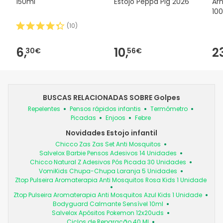
150ml
Estojo Peppa Pig 2026
Arn
10
(
10
)
6,
10,
2
30€
56€
BUSCAS RELACIONADAS SOBRE Golpes
Repelentes
Pensos rápidos infantis
Termómetro
Picadas
Enjoos
Febre
Novidades Estojo infantil
Chicco Zas Zas Set Anti Mosquitos
Salvelox Barbie Pensos Adesivos 14 Unidades
Chicco Natural Z Adesivos Pós Picada 30 Unidades
VomiKids Chupa-Chupa Laranja 5 Unidades
Ztop Pulseira Aromaterapia Anti Mosquitos Rosa Kids 1 Unidade
Ztop Pulseira Aromaterapia Anti Mosquitos Azul Kids 1 Unidade
Bodyguard Calmante Sensível 10ml
Salvelox Apósitos Pokemon 12x20uds
Ciclos de Reparação 40 Ml