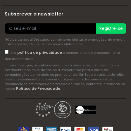
Subscrever a newsletter
Registre-se
Não perca nada! Descubra as melhores ofertas e promoções via e-mail,
cartão postal, SMS ou outros meios eletrónicos
política de privacidade
Li a
e concordo com o processamento
dos meus dados
Informamos que, ao subscrever a nossa newsletter, concorda com o
tratamento dos seus dados pela Promofarma para o envio de
comunicações comerciais ou promocionais. Em todo o caso, pode retirar
o seu consentimento ou exercer qualquer outro dos seus direitos
reconhecidos em termos de proteção de dados, conforme informado na
Política de Privacidade
nossa
.