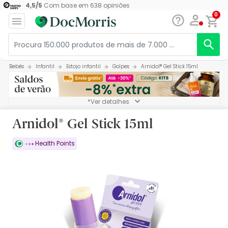
4,5
/
5
Com base em
638
opiniões
0
Bebés
Infantil
Estojo infantil
Golpes
Arnidol® Gel Stick 15ml
*Ver detalhes
Arnidol® Gel Stick 15ml
Health Points