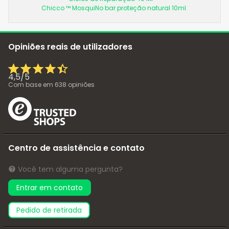
Chicco ™ MosquiNo bar proteção natural 10ml
Opiniões reais de utilizadores
4,5
/
5
Com base em
638
opiniões
Centro de assistência e contato
Você tem alguma pergunta?
Entrar em contato
pedido de retirada