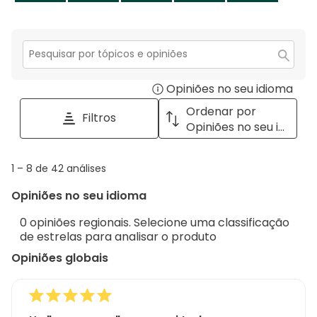
estrela.
do
produto,
5.0
em
Secção
para
5
Opiniões no seu idioma
Disp
pesquisar
tópicos
a
Ordenar por
Filtros
e
pop
Opiniões no seu idioma
opiniões
with
info
1
1
–
8 de 42
análises
abou
to
Regi
Opiniões no seu idioma
8
Sort.
de
0 opiniões regionais. Selecione uma classificação
42
de estrelas para analisar o produto
análises
Opiniões globais