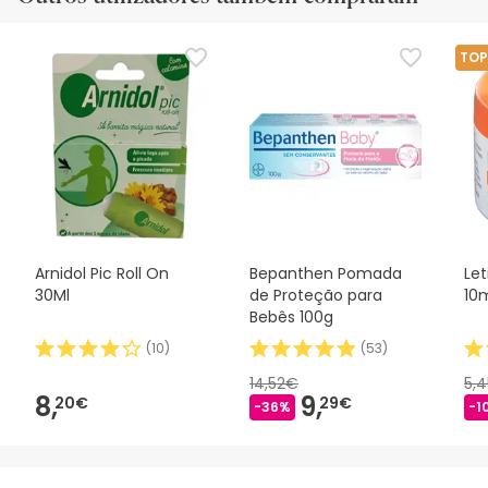
TOP
Arnidol Pic Roll On
Bepanthen Pomada
Let
30Ml
de Proteção para
10
Bebês 100g
(
10
)
(
53
)
14,52€
5,
8,
9,
20€
29€
-36%
-1