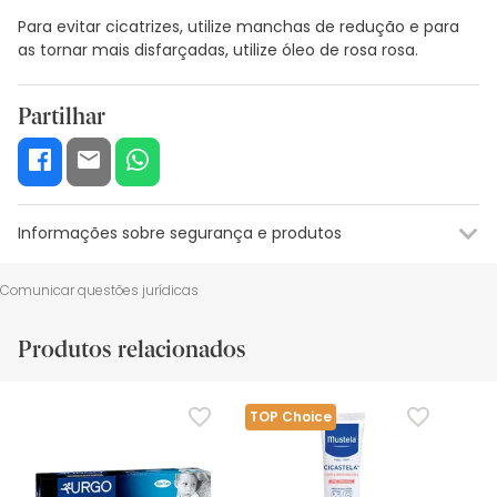
Para evitar cicatrizes, utilize manchas de redução e para
as tornar mais disfarçadas, utilize óleo de rosa rosa.
Partilhar
Informações sobre segurança e produtos
Recursos de segurança visual
Dados do fabricante
Gestor o
Comunicar questões jurídicas
Recursos de segurança visual
Produtos relacionados
De momento, não dispomos de imagens de segurança
para este produto, mas estamos a trabalhar nisso.
Recomendamos que voltes mais tarde para veres as
TOP Choice
actualizações. Entretanto, recomendamos que leias as
informações de segurança que acompanham o produto
antes de o utilizares. Se tiveres alguma dúvida sobre