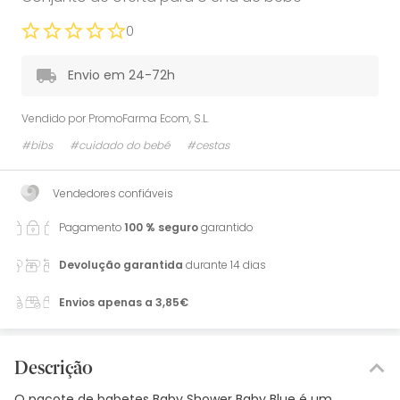
0
Envio em 24-72h
Vendido por
PromoFarma Ecom, S.L.
#bibs
#cuidado do bebé
#cestas
Vendedores confiáveis
Pagamento
100 % seguro
garantido
Devolução garantida
durante 14 dias
Envios apenas a 3,85€
Descrição
O pacote de babetes Baby Shower Baby Blue é um