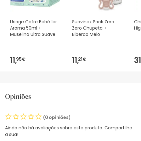
Uriage Cofre Bebé 1er
Suavinex Pack Zero
Ch
Aroma 50ml +
Zero Chupeta +
Hi
Muselina Ultra Suave
Biberão Meio
11,
11,
31
95€
21€
Opiniões
(0 opiniões)
Ainda não há avaliações sobre este produto. Compartilhe
a sua!