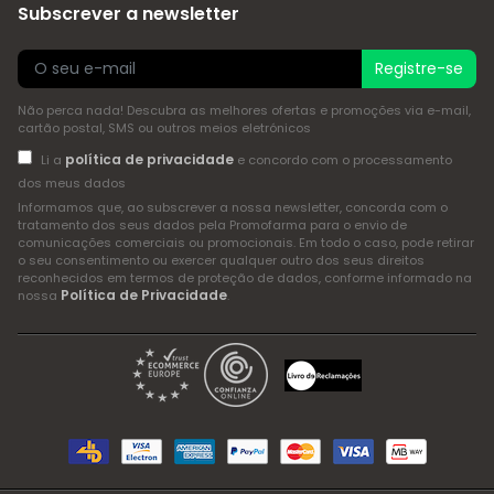
Subscrever a newsletter
Registre-se
Não perca nada! Descubra as melhores ofertas e promoções via e-mail,
cartão postal, SMS ou outros meios eletrónicos
política de privacidade
Li a
e concordo com o processamento
dos meus dados
Informamos que, ao subscrever a nossa newsletter, concorda com o
tratamento dos seus dados pela Promofarma para o envio de
comunicações comerciais ou promocionais. Em todo o caso, pode retirar
o seu consentimento ou exercer qualquer outro dos seus direitos
reconhecidos em termos de proteção de dados, conforme informado na
Política de Privacidade
nossa
.