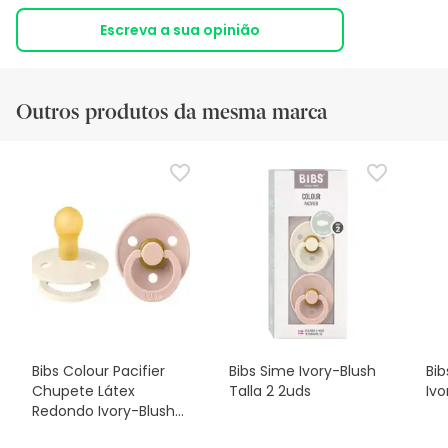
Escreva a sua opinião
Outros produtos da mesma marca
Bibs Colour Pacifier
Bibs Sime Ivory-Blush
Bib
Chupete Látex
Talla 2 2uds
Ivo
Redondo Ivory-Blush
T-2 2uds