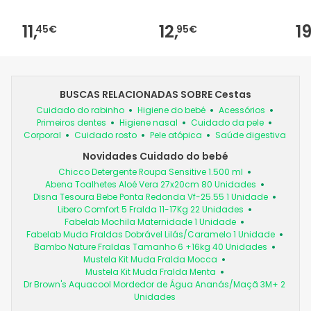
11,
12,
19
45€
95€
BUSCAS RELACIONADAS SOBRE Cestas
Cuidado do rabinho
Higiene do bebé
Acessórios
Primeiros dentes
Higiene nasal
Cuidado da pele
Corporal
Cuidado rosto
Pele atópica
Saúde digestiva
Novidades Cuidado do bebé
Chicco Detergente Roupa Sensitive 1.500 ml
Abena Toalhetes Aloé Vera 27x20cm 80 Unidades
Disna Tesoura Bebe Ponta Redonda Vf-25.55 1 Unidade
Libero Comfort 5 Fralda 11-17Kg 22 Unidades
Fabelab Mochila Maternidade 1 Unidade
Fabelab Muda Fraldas Dobrável Lilás/Caramelo 1 Unidade
Bambo Nature Fraldas Tamanho 6 +16kg 40 Unidades
Mustela Kit Muda Fralda Mocca
Mustela Kit Muda Fralda Menta
Dr Brown's Aquacool Mordedor de Água Ananás/Maçã 3M+ 2
Unidades