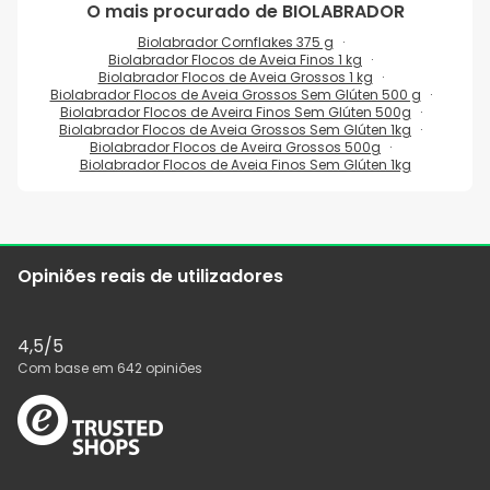
O mais procurado de
BIOLABRADOR
Biolabrador Cornflakes 375 g
Biolabrador Flocos de Aveia Finos 1 kg
Biolabrador Flocos de Aveia Grossos 1 kg
Biolabrador Flocos de Aveia Grossos Sem Glúten 500 g
Biolabrador Flocos de Aveira Finos Sem Glúten 500g
Biolabrador Flocos de Aveia Grossos Sem Glúten 1kg
Biolabrador Flocos de Aveira Grossos 500g
Biolabrador Flocos de Aveia Finos Sem Glúten 1kg
Opiniões reais de utilizadores
4,5
/5
Com base em
642
opiniões