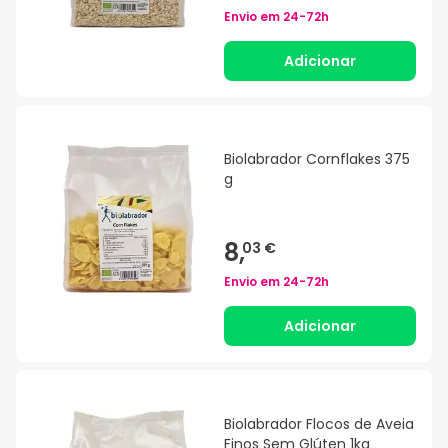
Envio em
24-72h
Adicionar
Biolabrador Cornflakes 375
g
8,
03 €
Envio em
24-72h
Adicionar
Biolabrador Flocos de Aveia
Finos Sem Glúten 1kg