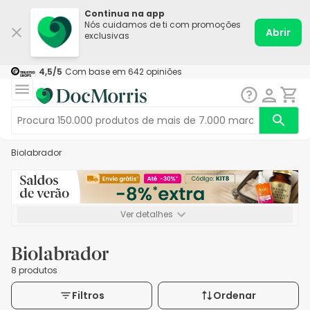
Continua na app
Nós cuidamos de ti com promoções
Abrir
exclusivas
4,5
/5
Com base em
642
opiniões
Biolabrador
Ver detalhes
*-8% extra, compra mínima de 72€. Válido até 16/08. Não
acumulável.
Biolabrador
8 produtos
Filtros
Ordenar