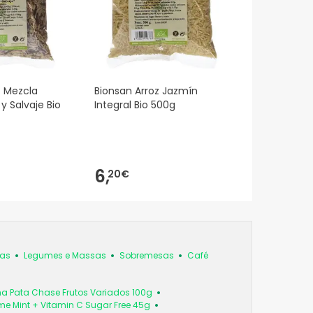
z Mezcla
Bionsan Arroz Jazmín
y Salvaje Bio
Integral Bio 500g
6,
20€
has
Legumes e Massas
Sobremesas
Café
ha Pata Chase Frutos Variados 100g
me Mint + Vitamin C Sugar Free 45g