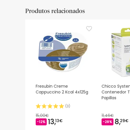
Recursos de segurança visual
Produtos relacionados
De momento, não dispomos de imagens de segura
actualizações. Entretanto, recomendamos que le
sobre segurança, não hesites em contactar-nos.
Fresubin Creme
Chicco Syste
Cappuccino 2 Kcal 4x125g
Contenedor T
Papillas
(
3
)
15,00€
11,46€
13,
8,
13€
29€
-12%
-28%