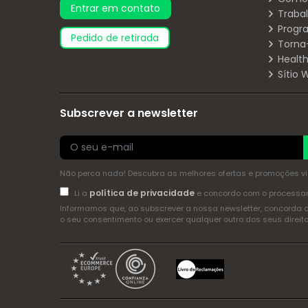
Entrar em contato
Traba
Progr
pedido de retirada
Torna
Health
Sítio
Subscrever a newsletter
Não perca nada! Descubra as melhores ofertas e promoções via 
política de privacidade
Li a
e concordo com o process
Informamos que, ao subscrever a nossa newsletter, concorda 
o seu consentimento ou exercer qualquer outro dos seus dire