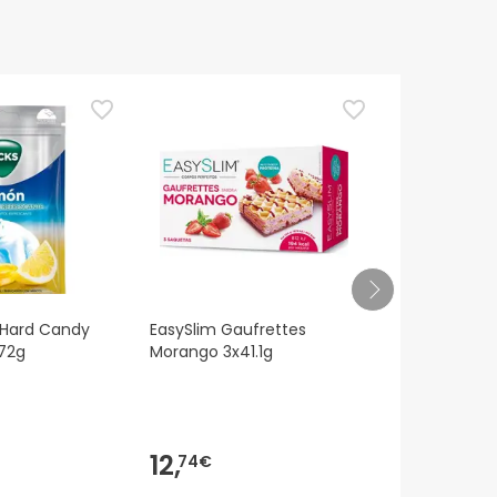
mendamos que voltes mais tarde para veres as
es de o utilizares. Se tiveres alguma dúvida
eguindo os
nossos termos e condições
.
 Hard Candy
EasySlim Gaufrettes
EasySlim Li
72g
Morango 3x41.1g
Caramelo 3
12,
9,
74€
77€