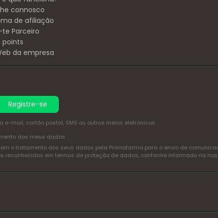
lhe connosco
ama de afiliação
-te Parceiro
 points
 Web da empresa
Registre-se
e-mail, cartão postal, SMS ou outros meios eletrónicos
amento dos meus dados
com o tratamento dos seus dados pela Promofarma para o envio de comunicaçõ
itos reconhecidos em termos de proteção de dados, conforme informado na no