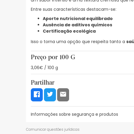
um sabor intenso e uma textura cremosa que rea
Entre suas características destacam-se:
Aporte nutricional equilibrado
Ausência de aditivos químicos
Certificação ecológica
Isso o torna uma opção que respeita tanto a
sa
Preço por 100 G
3,06€ / 100 g
Partilhar
Informações sobre segurança e produtos
Recursos de segurança visual
Dados do fabrica
Comunicar questões jurídicas