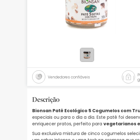
Bebés
Ótica
Ortopedia
Ervanária
Cosmética natural
Promoções
Vendedores confiáveis
g
Marcas
Mais vendidos
Descrição
Bionsan Patê Ecológico 5 Cogumelos com Tru
Health points
especiais ou para o dia a dia. Este patê foi dese
enriquecer pratos, perfeito para
vegetarianos 
Blog
Sua exclusiva mistura de cinco cogumelos sele