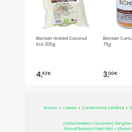
Bionsan Grated Coconut
Bionsan Cur
Eco 200g
75g
4,
3,
42€
00€
Snacks
Cereais
Condimentos e Molhos
A
Farline Sweetsin Caramelos Gengíbre
Pulmoll Bonbons Fresh Mint + Vitami