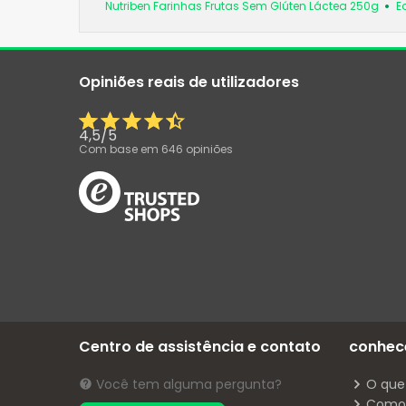
Nutriben Farinhas Frutas Sem Glúten Láctea 250g
E
Opiniões reais de utilizadores
4,5
/
5
Com base em
646
opiniões
Centro de assistência e contato
conhec
Você tem alguma pergunta?
O que
Como 