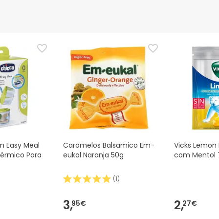
nça para este produto, mas estamos a trabalhar nisso. Reco
ias as informações de segurança que acompanham o produto ant
 Além disso, se desejares, também podes devolver o produto s
m Easy Meal
Caramelos Balsamico Em-
Vicks Lemon
érmico Para
eukal Naranja 50g
com Mentol 
(
1
)
3,
2,
95€
27€