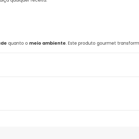
lça qualquer receita.
úde
quanto o
meio ambiente
. Este produto gourmet transform
nte
Gestor orçamental