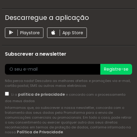
Descarregue a aplicação
Playstore
App Store
Subscrever a newsletter
Registre-se
Não perca nada! Descubra as melhores ofertas e promoções via e-mail,
cartão postal, SMS ou outros meios eletrónicos
política de privacidade
Li a
e concordo com o processamento
dos meus dados
Informamos que, ao subscrever a nossa newsletter, concorda com o
tratamento dos seus dados pela Promofarma para o envio de
comunicações comerciais ou promocionais. Em todo o caso, pode retirar
o seu consentimento ou exercer qualquer outro dos seus direitos
reconhecidos em termos de proteção de dados, conforme informado na
Política de Privacidade
nossa
.