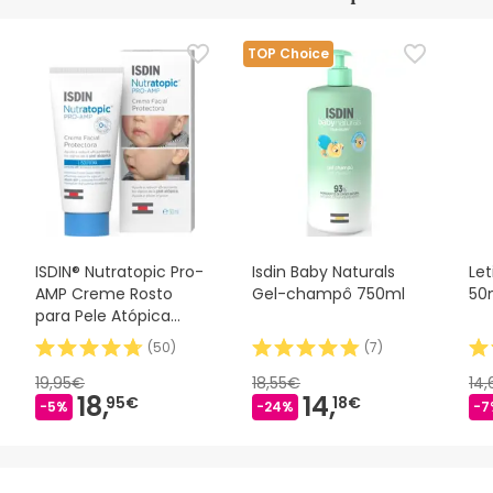
TOP Choice
ISDIN® Nutratopic Pro-
Isdin Baby Naturals
Let
AMP Creme Rosto
Gel-champô 750ml
50
para Pele Atópica
50ml
(
50
)
(
7
)
19,95€
18,55€
14
18,
14,
95€
18€
-5%
-24%
-7