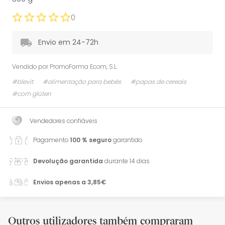
0
Envio em 24-72h
Vendido por
PromoFarma Ecom, S.L.
#blevit
#alimentação para bebés
#papas de cereais
#com glúten
Vendedores confiáveis
Pagamento
100 % seguro
garantido
Devolução garantida
durante 14 dias
Envios apenas a 3,85€
Outros utilizadores também compraram