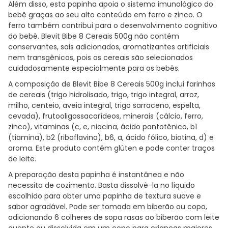
Além disso, esta papinha apoia o sistema imunológico do
bebê graças ao seu alto conteúdo em ferro e zinco. O
ferro também contribui para o desenvolvimento cognitivo
do bebê. Blevit Bibe 8 Cereais 500g não contém
conservantes, sais adicionados, aromatizantes artificiais
nem transgênicos, pois os cereais são selecionados
cuidadosamente especialmente para os bebês.
A composição de Blevit Bibe 8 Cereais 500g inclui farinhas
de cereais (trigo hidrolisado, trigo, trigo integral, arroz,
milho, centeio, aveia integral, trigo sarraceno, espelta,
cevada), frutooligossacarídeos, minerais (cálcio, ferro,
zinco), vitaminas (c, e, niacina, ácido pantotênico, b1
(tiamina), b2 (riboflavina), b6, a, ácido fólico, biotina, d) e
aroma. Este produto contém glúten e pode conter traços
de leite.
A preparação desta papinha é instantânea e não
necessita de cozimento. Basta dissolvê-la no líquido
escolhido para obter uma papinha de textura suave e
sabor agradável. Pode ser tomada em biberão ou copo,
adicionando 6 colheres de sopa rasas ao biberão com leite
quente ou dissolvida em um copo para crianças maiores.