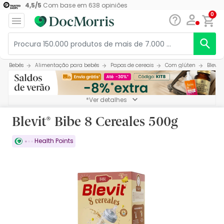
4,5
/
5
Com base em
638
opiniões
0
Bebés
Alimentação para bebés
Papas de cereais
Com glúten
Blevit
*Ver detalhes
Blevit® Bibe 8 Cereales 500g
Health Points