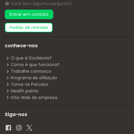
Você tem alguma pergunta?
Entrar em contato
pedido de retirada
conhece-nos
O que é DocMorris?
Como é que funciona?
Trabalhe connosco
Programa de afiliação
Torna-te Parceiro
Health points
Sítio Web da empresa
Siga-nos