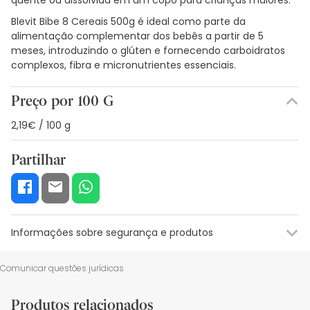
Blevit Bibe 8 Cereais 500g é ideal como parte da
alimentação complementar dos bebês a partir de 5
meses, introduzindo o glúten e fornecendo carboidratos
complexos, fibra e micronutrientes essenciais.
Preço por 100 G
2,19€ / 100 g
Partilhar
Informações sobre segurança e produtos
Recursos de segurança visual
Dados do fabricante
Gestor o
Comunicar questões jurídicas
Recursos de segurança visual
Produtos relacionados