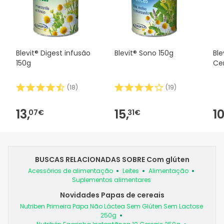
Blevit® Digest infusão
Blevit® Sono 150g
Ble
150g
Cer
(
18
)
(
19
)
13,
15,
10
07€
31€
BUSCAS RELACIONADAS SOBRE Com glúten
Acessórios de alimentação
Leites
Alimentação
Suplementos alimentares
Novidades Papas de cereais
Nutriben Primeira Papa Não Láctea Sem Glúten Sem Lactose
250g