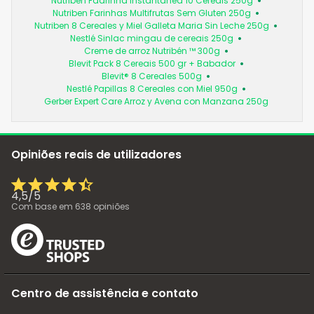
Nutribén Faarinha Instantãnea 10 Cereais 250g
Nutriben Farinhas Multifrutas Sem Gluten 250g
Nutriben 8 Cereales y Miel Galleta Maria Sin Leche 250g
Nestlé Sinlac mingau de cereais 250g
Creme de arroz Nutribén ™ 300g
Blevit Pack 8 Cereais 500 gr + Babador
Blevit® 8 Cereales 500g
Nestlé Papillas 8 Cereales con Miel 950g
Gerber Expert Care Arroz y Avena con Manzana 250g
Opiniões reais de utilizadores
4,5
/
5
Com base em
638
opiniões
Centro de assistência e contato