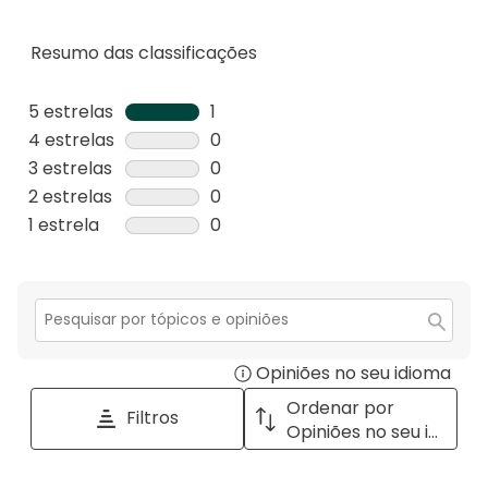
Resumo das classificações
5 estrelas
estrelas
1
1
4 estrelas
estrelas
0
análise
0
3 estrelas
estrelas
0
com
análise
0
2 estrelas
estrelas
0
5
com
análise
0
1 estrela
estrelas
0
estrelas.
4
com
análise
0
estrelas.
3
com
análise
estrelas.
2
com
estrelas.
1
Secção
para
estrela.
Opiniões no seu idioma
Disp
pesquisar
tópicos
a
Ordenar por
Filtros
e
pop
Opiniões no seu idioma
opiniões
with
info