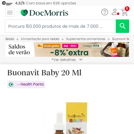
4,5
/
5
Com base em
638
opiniões
0
Bebés
Alimentação para bebés
Suplementos alimentares
Buonavit Baby
*Ver detalhes
Buonavit Baby 20 Ml
Health Points