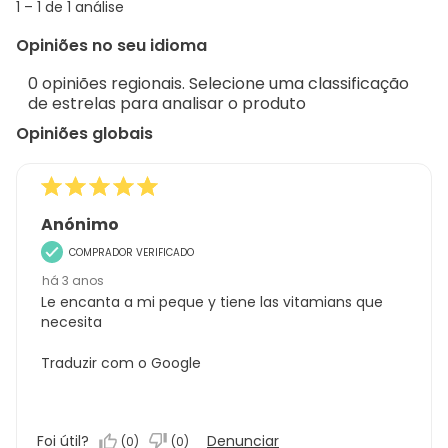
1
1
–
1 de 1
análise
abou
to
Regi
Opiniões no seu idioma
1
Sort.
de
0 opiniões regionais. Selecione uma classificação
1
de estrelas para analisar o produto
análise
Opiniões globais
Anónimo
COMPRADOR VERIFICADO
há 3 anos
Le encanta a mi peque y tiene las vitamians que
necesita
Traduzir com o Google
Foi útil?
Denunciar
(
0
)
(
0
)