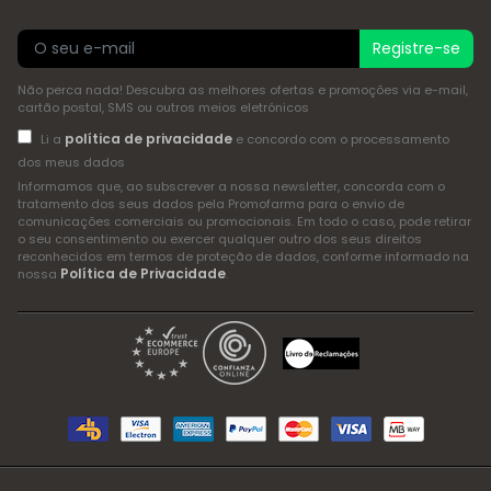
Registre-se
Não perca nada! Descubra as melhores ofertas e promoções via e-mail,
cartão postal, SMS ou outros meios eletrónicos
política de privacidade
Li a
e concordo com o processamento
dos meus dados
Informamos que, ao subscrever a nossa newsletter, concorda com o
tratamento dos seus dados pela Promofarma para o envio de
comunicações comerciais ou promocionais. Em todo o caso, pode retirar
o seu consentimento ou exercer qualquer outro dos seus direitos
reconhecidos em termos de proteção de dados, conforme informado na
Política de Privacidade
nossa
.