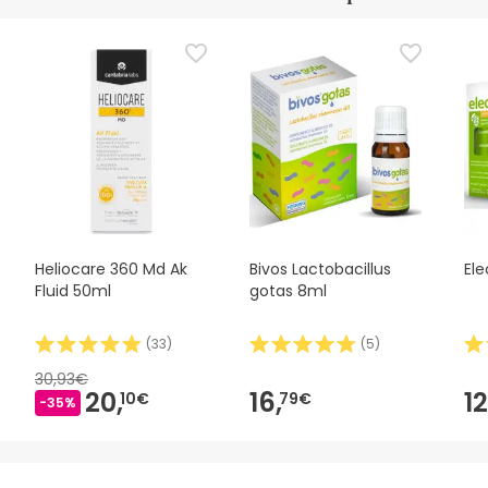
Heliocare 360 Md Ak
Bivos Lactobacillus
Ele
Fluid 50ml
gotas 8ml
(
33
)
(
5
)
30,93€
20,
16,
12
10€
79€
-35%