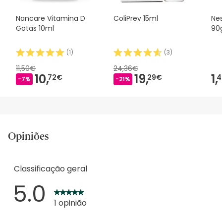
Nancare Vitamina D
ColiPrev 15ml
Ne
Gotas 10ml
90
(
1
)
(
3
)
11,50€
24,36€
10,
19,
1,
72€
29€
4
-7%
-21%
Opiniões
Classificação geral
5.0
1 opinião