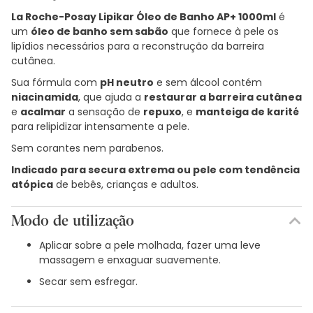
La Roche-Posay Lipikar Óleo de Banho AP+ 1000ml
é
um
óleo de banho sem sabão
que fornece à pele os
lipídios necessários para a reconstrução da barreira
cutânea.
Sua fórmula com
pH neutro
e sem álcool contém
niacinamida
, que ajuda a
restaurar a barreira cutânea
e
acalmar
a sensação de
repuxo
, e
manteiga de karité
para relipidizar intensamente a pele.
Sem corantes nem parabenos.
Indicado para secura extrema ou pele com tendência
atópica
de bebês, crianças e adultos.
Modo de utilização
Aplicar sobre a pele molhada, fazer uma leve
massagem e enxaguar suavemente.
Secar sem esfregar.