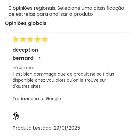
de
0 opiniões regionais. Selecione uma classificação
93
de estrelas para analisar o produto
análises
Opiniões globais
déception
bernard
há um mês
il est bien dommage que ce produit ne soit plus
disponible chez vou alors qu'on le trouve sur
d'autres sites...
Traduzir com o Google
Produto testado :
29/01/2025