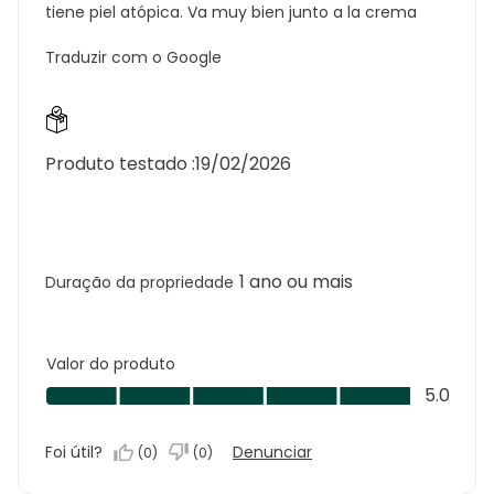
tiene piel atópica. Va muy bien junto a la crema
Traduzir com o Google
Produto testado :
19/02/2026
1 ano ou mais
Duração da propriedade
Valor do produto
Valor
5.0
do
produto,
Foi útil?
Denunciar
(
0
)
(
0
)
5.0
em