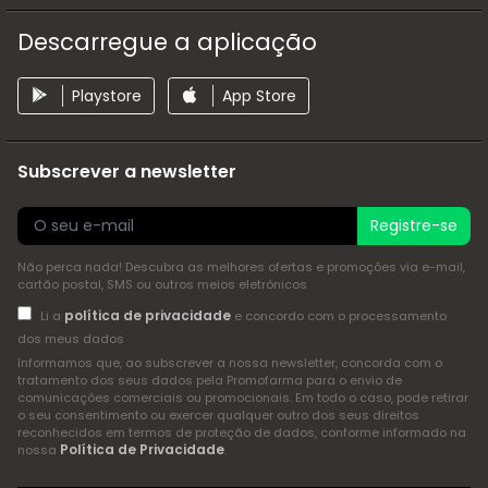
Descarregue a aplicação
Playstore
App Store
Subscrever a newsletter
Registre-se
Não perca nada! Descubra as melhores ofertas e promoções via e-mail,
cartão postal, SMS ou outros meios eletrónicos
política de privacidade
Li a
e concordo com o processamento
dos meus dados
Informamos que, ao subscrever a nossa newsletter, concorda com o
tratamento dos seus dados pela Promofarma para o envio de
comunicações comerciais ou promocionais. Em todo o caso, pode retirar
o seu consentimento ou exercer qualquer outro dos seus direitos
reconhecidos em termos de proteção de dados, conforme informado na
Política de Privacidade
nossa
.