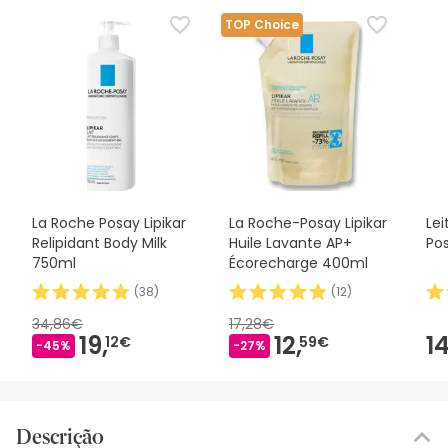
TOP Choice
La Roche Posay Lipikar
La Roche-Posay Lipikar
Lei
Relipidant Body Milk
Huile Lavante AP+
Po
750ml
Écorecharge 400ml
(
38
)
(
12
)
34,86€
17,28€
19,
12,
14
12€
59€
-45%
-27%
Descrição