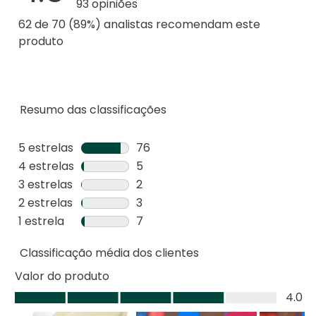
93 opiniões
62 de 70 (89%) analistas recomendam este
produto
Resumo das classificações
5 estrelas
estrelas
76
76
4 estrelas
estrelas
5
análises
5
3 estrelas
estrelas
2
com
análises
2
2 estrelas
estrelas
3
5
com
análises
3
1 estrela
estrelas
7
estrelas.
4
com
análises
7
estrelas.
3
Classificação média dos clientes
com
análises
estrelas.
2
com
Valor do produto
estrelas.
1
Valor
4.0
estrela.
do