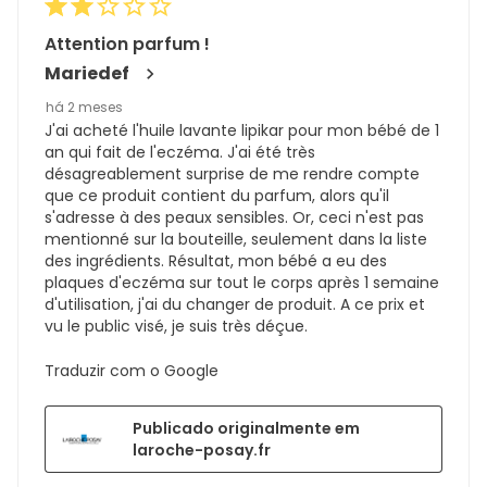
Attention parfum !
Mariedef
há 2 meses
J'ai acheté l'huile lavante lipikar pour mon bébé de 1
an qui fait de l'eczéma. J'ai été très
désagreablement surprise de me rendre compte
que ce produit contient du parfum, alors qu'il
s'adresse à des peaux sensibles. Or, ceci n'est pas
mentionné sur la bouteille, seulement dans la liste
des ingrédients. Résultat, mon bébé a eu des
plaques d'eczéma sur tout le corps après 1 semaine
d'utilisation, j'ai du changer de produit. A ce prix et
vu le public visé, je suis très déçue.
Traduzir com o Google
Publicado originalmente em
laroche-posay.fr