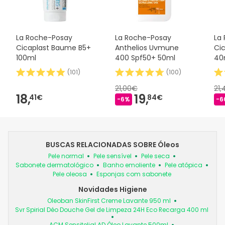
La Roche-Posay
La Roche-Posay
La
Cicaplast Baume B5+
Anthelios Uvmune
Ci
100ml
400 Spf50+ 50ml
40
(
101
)
(
100
)
21,00€
21,
18,
19,
41€
84€
-6%
-6
BUSCAS RELACIONADAS SOBRE Óleos
Pele normal
Pele sensível
Pele seca
Sabonete dermatológico
Banho emoliente
Pele atópica
Pele oleosa
Esponjas com sabonete
Novidades Higiene
Oleoban SkinFirst Creme Lavante 950 ml
Svr Spirial Déo Douche Gel de Limpeza 24H Eco Recarga 400 ml
ACM Sensitelial.AD Óleo Lavante 500ml