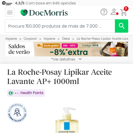
4,5
/
5
Com base em
646
opiniões
0
Higiene
Corporal
Higiene
Óleos
La Roche-Posay Lipikar Aceite Lavan
*Ver detalhes
La Roche-Posay Lipikar Aceite
Lavante AP+ 1000ml
Health Points