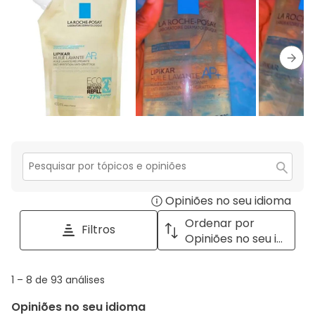
produto,
4.0
em
5
Segu
Secção
para
Opiniões no seu idioma
Disp
pesquisar
tópicos
a
Ordenar por
Filtros
e
pop
Opiniões no seu idioma
opiniões
with
info
1
1
–
8 de 93
análises
abou
to
Regi
Opiniões no seu idioma
8
Sort.