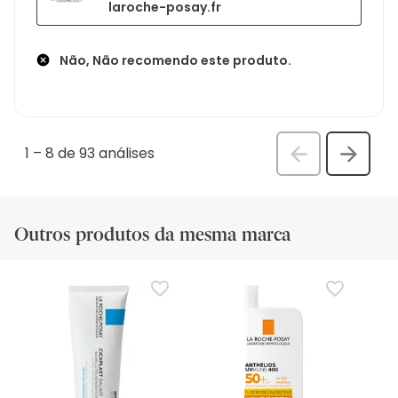
laroche-posay.fr
Não, Não recomendo este produto.
1
–
8 de 93
análises
Anterior
Seguin
análi
análise
Outros produtos da mesma marca