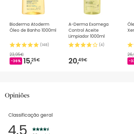
nossos termos e condições
.
Bioderma Atoderm
A-Derma Exomega
Ól
Óleo de Banho 1000ml
Control Aceite
Xe
Limpiador 1000ml
(
148
)
(
4
)
23,95€
26
15,
20,
25€
49€
-36%
-3
Opiniões
Classificação geral
4.5