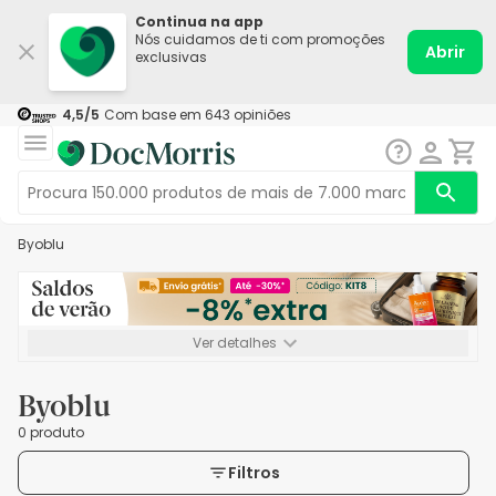
Continua na app
Nós cuidamos de ti com promoções
Abrir
exclusivas
4,5
/5
Com base em
643
opiniões
Byoblu
Ver detalhes
*-8% extra, compra mínima de 72€. Válido até 16/08. Não
acumulável.
Byoblu
0 produto
Filtros