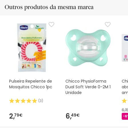
Outros produtos da mesma marca
Pulseira Repelente de
Chicco PhysioForma
Ch
Mosquitos Chicco 1pc
Dual Soft Verde 0-2M 1
ab
Unidade
am
(
3
)
6,1
2,
6,
79€
49€
-6