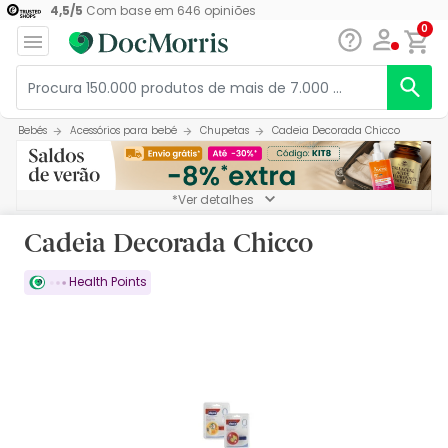
4,5
/
5
Com base em
646
opiniões
0
Bebés
Acessórios para bebé
Chupetas
Cadeia Decorada Chicco
*Ver detalhes
Cadeia Decorada Chicco
Health Points