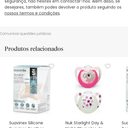
segurança, não hesites em contactar-nos. Além disso, se
desejares, também podes devolver o produto seguindo os
nossos termos e condições
.
Comunicar questões jurídicas
Produtos relacionados
Suavinex Silicone
Nuk Starlight Day &
Sua