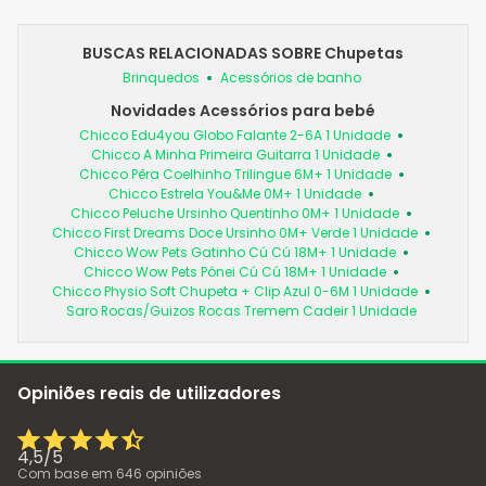
BUSCAS RELACIONADAS SOBRE Chupetas
Brinquedos
Acessórios de banho
Novidades Acessórios para bebé
Chicco Edu4you Globo Falante 2-6A 1 Unidade
Chicco A Minha Primeira Guitarra 1 Unidade
Chicco Pêra Coelhinho Trilingue 6M+ 1 Unidade
Chicco Estrela You&Me 0M+ 1 Unidade
Chicco Peluche Ursinho Quentinho 0M+ 1 Unidade
Chicco First Dreams Doce Ursinho 0M+ Verde 1 Unidade
Chicco Wow Pets Gatinho Cú Cú 18M+ 1 Unidade
Chicco Wow Pets Pónei Cú Cú 18M+ 1 Unidade
Chicco Physio Soft Chupeta + Clip Azul 0-6M 1 Unidade
Saro Rocas/Guizos Rocas Tremem Cadeir 1 Unidade
Opiniões reais de utilizadores
4,5
/
5
Com base em
646
opiniões