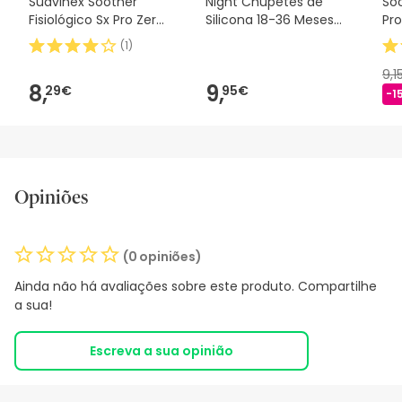
Suavinex Soother
Night Chupetes de
Soo
Fisiológico Sx Pro Zero
Silicona 18-36 Meses
Pro
2m 1 peça
2uds
(
1
)
9,1
8,
9,
29€
95€
-1
Opiniões
(0 opiniões)
Ainda não há avaliações sobre este produto. Compartilhe
a sua!
Escreva a sua opinião