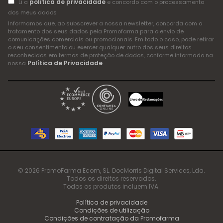
política de privacidade
Li a
e concordo com o processamento
dos meus dados
Informamos que, ao subscrever a nossa newsletter, concorda com o
tratamento dos seus dados pela Promofarma para o envio de
comunicações comerciais ou promocionais. Em todo o caso, pode retirar
o seu consentimento ou exercer qualquer outro dos seus direitos
reconhecidos em termos de proteção de dados, conforme informado na
Política de Privacidade
nossa
.
© 2026 PromoFarma Ecom, SL. DocMorris Digital Services, Lda.
Todos os direitos reservados.
Todos os produtos incluem IVA.
Política de privacidade
Condições de utilização
Condições de contratação da Promofarma