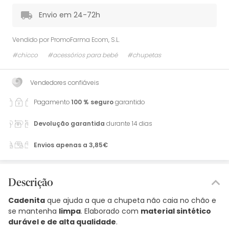
Envio em 24-72h
Vendido por
PromoFarma Ecom, S.L.
#chicco
#acessórios para bebé
#chupetas
Vendedores confiáveis
Pagamento
100 % seguro
garantido
Devolução garantida
durante 14 dias
Envios apenas a 3,85€
Descrição
Cadenita
que ajuda a que a chupeta não caia no chão e
se mantenha
limpa
. Elaborado com
material sintético
durável e de alta qualidade
.