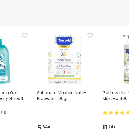
nte
Gestor orçamental
nça para este produto, mas estamos a trabalhar nisso. Reco
ias as informações de segurança que acompanham o produto ant
 Além disso, se desejares, também podes devolver o produto s
Derm Gel
Sabonete Mustela Nutri-
Gel Lavante 
s y Niños 1L
Protector 100gr
Mustela 400
(
11
)
5,
11,
€
84€
24€