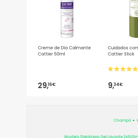
Creme de Dia Calmante
Cuidados com
Cattier 50ml
Cattier Stick
29,
9,
16€
34€
Champô
Mustela Stelatopia Gel Lavante 2x500m