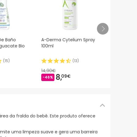
Óleo Natural
De Baño
A-Derma Cytelium Spray
guacate Bio
100ml
(
15
)
(
13
)
37,99€
27,
14,90€
-29%
8,
09€
-46%
área da fralda do bebê. Este produto oferece
rmite uma limpeza suave e gera uma barreira