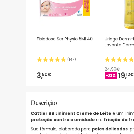
Fisiodose Ser Physio 5Ml 40
Uriage Derm-P
Lavante Derma
(
147
)
24,99€
3,
19,
80€
12€
-23%
Descrição
Cattier BB Liniment Creme de Leite
é um linim
proteção contra a umidade
e a
fricção da fr
Sua fórmula, elaborada para
peles delicadas
, p