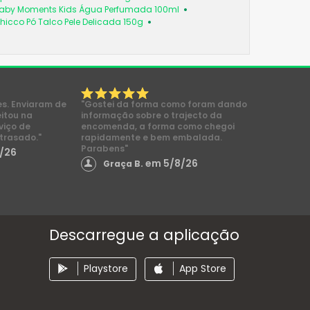
aby Moments Kids Água Perfumada 100ml
hicco Pó Talco Pele Delicada 150g
es. Enviaram de
"Gostei da forma como foram dando
eitou na
informação sobre o trajecto da
viço de
encomenda, a forma como chegoi
trasado."
rapidamente e bem embalada.
Parabens"
/26
em 5/8/26
Graça B.
Descarregue a aplicação
Playstore
App Store