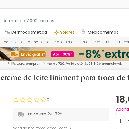
Dermocosmética
Solares
Medicamentos
 bebé
Gel de banho
Cattier bb liniment liniment creme de leite linim
*-8% extra, compra mínima de 72€. Válido até 16/08. Não acumulável.
 creme de leite liniment para troca de
18
0
Apen
Envio em 24-72h
Vendido por
PromoFarma Ecom, S.L.