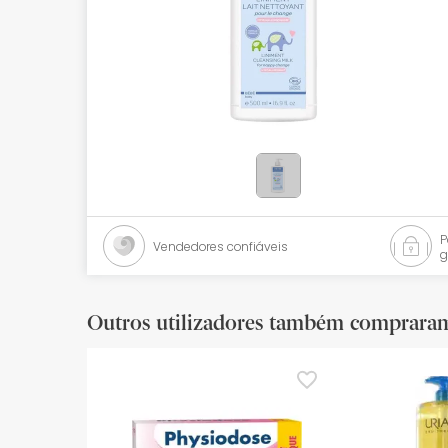
Bebés
Ótica
Ortopedia
Ervanária
Cosmética natural
Promoções
Vendedores confiáveis
g
Marcas
Mais vendidos
Outros utilizadores também comprara
Health points
Blog