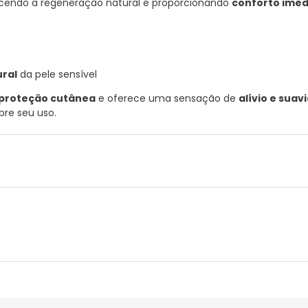
recendo a regeneração natural e proporcionando
conforto imed
ural
da pele sensível
proteção cutânea
e oferece uma sensação de
alívio e suav
bre seu uso.