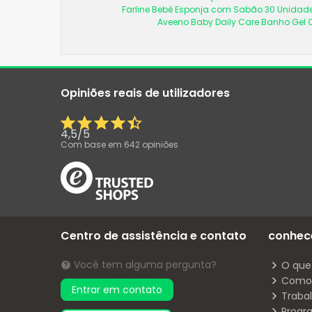
Farline Bebé Esponja com Sabão 30 Unidad
Aveeno Baby Daily Care Banho Gel
Opiniões reais de utilizadores
4,5
/
5
Com base em
642
opiniões
Centro de assistência e contato
conhec
Você tem alguma pergunta?
O que
Como 
Entrar em contato
Traba
Progr