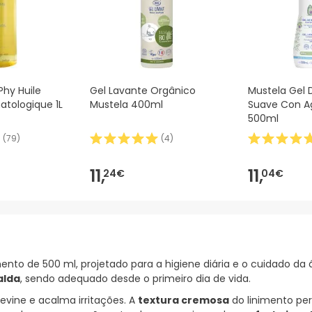
hy Huile
Gel Lavante Orgânico
Mustela Gel 
tologique 1L
Mustela 400ml
Suave Con A
500ml
(
79
)
(
4
)
11,
11,
24€
04€
ento de 500 ml, projetado para a higiene diária e o cuidado da 
alda
, sendo adequado desde o primeiro dia de vida.
revine e acalma irritações. A
textura cremosa
do linimento pe