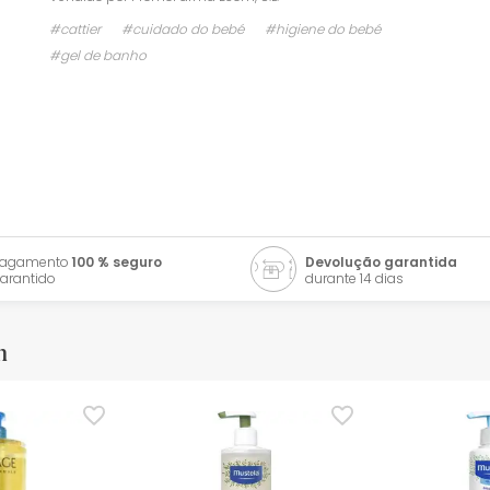
#cattier
#cuidado do bebé
#higiene do bebé
#gel de banho
Pagamento
100 % seguro
Devolução garantida
arantido
durante 14 dias
m