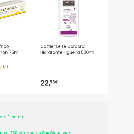
frico
Cattier Leite Corporal
imon 75ml
Hidratante Figueira 500ml
(
3
)
22,
56€
o
Espuma
rporal 750ml + Mochila Dos Gigantes