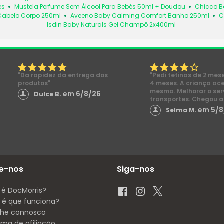
es
Mustela Perfume Sem Álcool Para Bebés 50ml + Doudou
Chicco B
 Cabelo Corpo 250ml
Aveeno Baby Calming Comfort Banho 250ml
C
Isdin Baby Naturals Gel Champô 2x400ml
"Da rapidez da entrega dos
"Pedi tetinas de 2 mes
produtos"
4 meses. A criança ac
mesma. Melhorar o ser
em 6/8/26
Dulce B.
transportes. Chegou a
em 5/8
Selma M.
e-nos
Siga-nos
 é DocMorris?
é que funciona?
lhe connosco
ama de afiliação