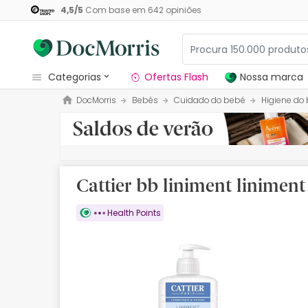
4,5
/
5
Com base em
642
opiniões
categorias
Ofertas Flash
Nossa marca
DocMorris
Bebés
Cuidado do bebé
Higiene do
Dermocosmetica
Nossa marca
Solares
Cattier bb liniment liniment
Medicamentos
Health Points
Cosmética
Saúde
Higiene
Dietética