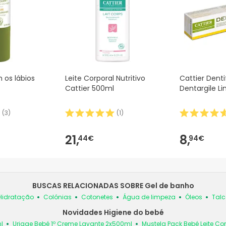
 os lábios
Leite Corporal Nutritivo
Cattier Denti
Cattier 500ml
Dentargile L
(
3
)
(
1
)
21,
8,
44€
94€
BUSCAS RELACIONADAS SOBRE Gel de banho
Hidratação
Colónias
Cotonetes
Água de limpeza
Óleos
Talc
Novidades Higiene do bebé
l
Uriage Bebé 1º Creme Lavante 2x500ml
Mustela Pack Bebé Leite Co