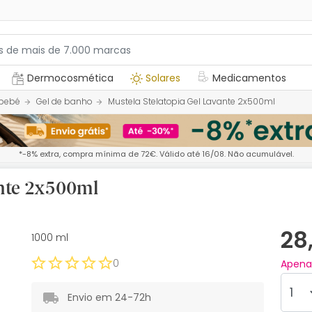
Dermocosmética
Solares
Medicamentos
 bebé
Gel de banho
Mustela Stelatopia Gel Lavante 2x500ml
*-8% extra, compra mínima de 72€. Válido até 16/08. Não acumulável.
ante 2x500ml
28
1000 ml
0
Apen
Envio em 24-72h