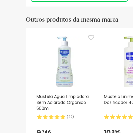
Outros produtos da mesma marca
Mustela Agua Limpiadora
Mustela Lini
Sem Aclarado Orgânico
Dosificador 
500ml
(
22
)
9,
10,
74€
39€