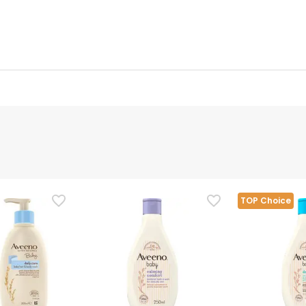
nte
Gestor orçamental
nça para este produto, mas estamos a trabalhar nisso. Reco
ias as informações de segurança que acompanham o produto ant
 Além disso, se desejares, também podes devolver o produto s
TOP Choice