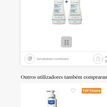
Bebés
Ótica
Ortopedia
Ervanária
Cosmética natural
Promoções
Vendedores confiáveis
g
Marcas
Mais vendidos
Outros utilizadores também comprara
Health points
TOP Choice
Blog