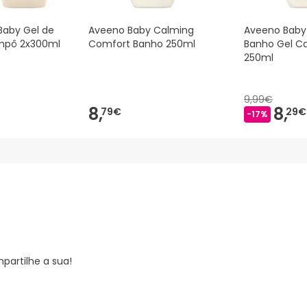
Baby Gel de
Aveeno Baby Calming
Aveeno Baby 
mpô 2x300ml
Comfort Banho 250ml
Banho Gel C
250ml
9,99€
8,
8,
79€
29€
-17%
partilhe a sua!