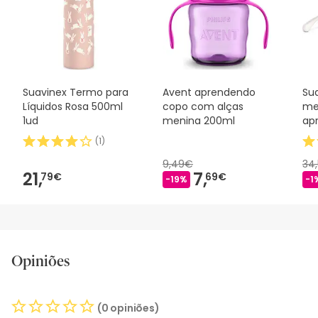
Suavinex Termo para
Avent aprendendo
Su
Líquidos Rosa 500ml
copo com alças
me
1ud
menina 200ml
ap
be
(
1
)
9,49€
34
21,
7,
79€
69€
-19%
-1
Opiniões
(0 opiniões)