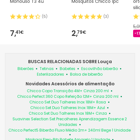
Monouso T3 4u
Mosquitos Chicco 1pc
or
sil
(
5
)
(
3
)
5,
7,
2,
41€
79€
-1
BUSCAS RELACIONADAS SOBRE Louça
Biberões
Tetinas
Babetes
Escovilhão biberão
Esterilizadores
Bolsa de biberão
Novidades Acessórios de alimentação
Chicco Copo Transição 4M+ Cinza 200 ml
Chicco Perfect 360 Copo Refeição 12M+ Cinza 200 ml
Chicco Set Duo Talheres Inox 18M+ Rosa
Chicco Set Duo Talheres Inox 18M+ Azul
Chicco Set Duo Talheres Inox 18M+ Cinza
Suavinex Selection Set Precolheres Aprendizagem Essence 2
Unidades
Chicco Perfect5 Biberão Fluxo Médio 2m+ 240ml Bege 1 Unidade
Minikoioi Flexi-Bib Babete Amarelo 1 Unidade