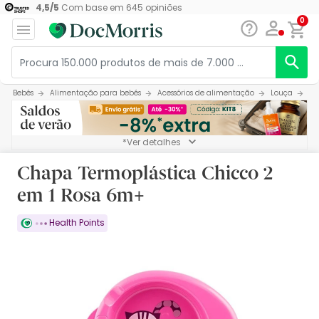
4,5
/
5
Com base em
645
opiniões
0
Bebés
Alimentação para bebés
Acessórios de alimentação
Louça
Ch
*Ver detalhes
Chapa Termoplástica Chicco 2
em 1 Rosa 6m+
Health Points