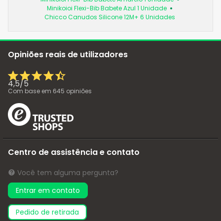
Minikoioi Flexi-Bib Babete Azul 1 Unidade
Chicco Canudos Silicone 12M+ 6 Unidades
Opiniões reais de utilizadores
4,5
/
5
Com base em
645
opiniões
Centro de assistência e contato
Você tem alguma pergunta?
Entrar em contato
pedido de retirada