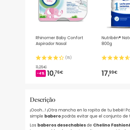
Rhinomer Baby Confort
Nutribén® Nat
Aspirador Nasal
800g
(
15
)
11,25€
10,
17,
76€
99€
-4%
Descrição
¡Oooh...! ¡Otra mancha en la ropita de tu bebé!
simple
babero
podrás evitar que el conjunto de 
Los
baberos desechables
de
Chelino Fashio