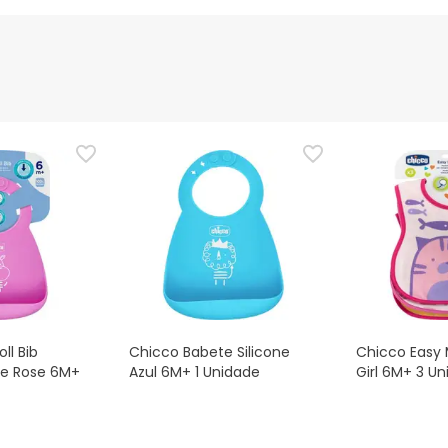
nte
Gestor orçamental
nça para este produto, mas estamos a trabalhar nisso. Reco
ias as informações de segurança que acompanham o produto ant
 Além disso, se desejares, também podes devolver o produto s
ll Bib
Chicco Babete Silicone
Chicco Easy 
ne Rose 6M+
Azul 6M+ 1 Unidade
Girl 6M+ 3 U