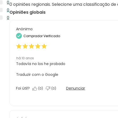
0
2
0
com
0 opiniões regionais. Selecione uma classificação de
análise
análises
0
5
0
com
Opiniões globais
análise
estrelas.
0
4
0
com
análise
estrelas.
0
3
com
análise
Anónimo
estrelas.
2
com
Comprador Verificado
estrelas.
1
estrela.
há 10 anos
Todavía no los he probado
Traduzir com o Google
Foi útil?
Denunciar
(
0
)
(
0
)