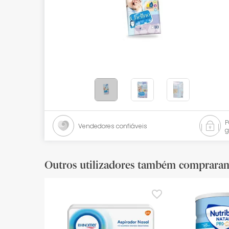
Bebés
Ótica
Ortopedia
Ervanária
Cosmética natural
Promoções
Vendedores confiáveis
g
Marcas
Mais vendidos
Outros utilizadores também comprara
Health points
Blog