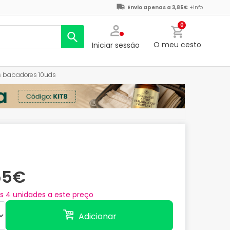
Envio apenas a 3,85€
+info
0
O meu cesto
Iniciar sessão
is babadores 10uds
55€
as
4
unidades a este preço
Adicionar