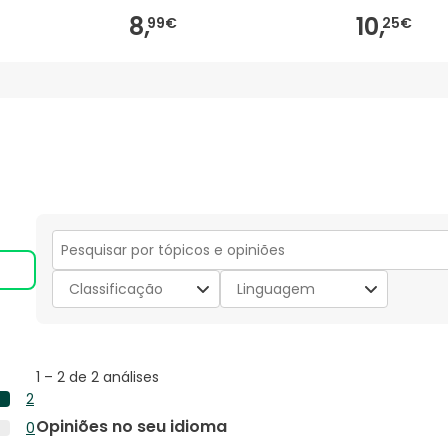
8,
10,
99€
25€
Secção
para
Classificação
Linguagem
pesquisar
tópicos
e
opiniões
1
1
–
2 de 2
análises
to
2
2
2
Opiniões no seu idioma
0
de
análises