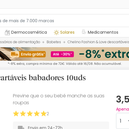
Dermocosmética
Solares
Medicamentos
ssórios de alimentação
Babetes
Chelino Fashion & Love descartáve
*-8% extra, compra mínima de 72€. Válido até 16/08. Não acumulável.
artáveis babadores 10uds
Previne que o seu bebé manche as suas
3,
roupas
Apen
2
Envio em 24-72h