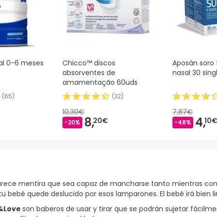
al 0-6 meses
Chicco™ discos
Aposán soro f
absorventes de
nasal 30 sin
amamentação 60uds
(
65
)
(
32
)
10,30€
7,87€
8,
4,
20€
10
-20%
-48%
 Parece mentira que sea capaz de mancharse tanto mientras com
tu bebé quede deslucido por esos lamparones. El bebé irá bien l
n&Love
son baberos de usar y tirar que se podrán sujetar fácilme