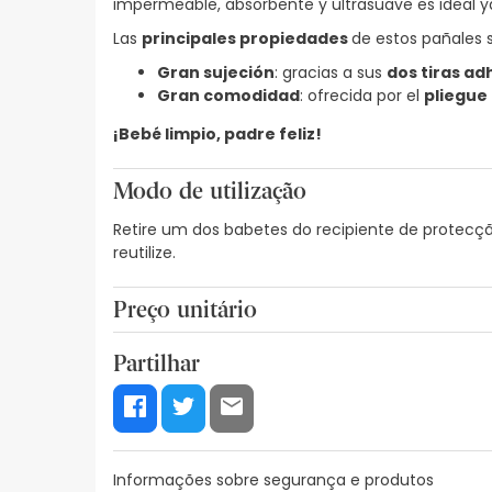
impermeable, absorbente y ultrasuave es ideal y
Las
principales propiedades
de estos pañales 
Gran sujeción
: gracias a sus
dos tiras ad
Gran comodidad
: ofrecida por el
pliegue 
¡Bebé limpio, padre feliz!
Modo de utilização
Retire um dos babetes do recipiente de protecção
reutilize.
Preço unitário
0,35€ / Unidades
Partilhar
Informações sobre segurança e produtos