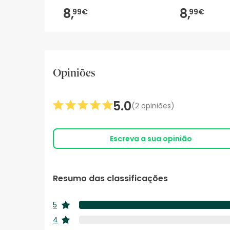
8,
8,
99€
99€
Opiniões
5.0
(2 opiniões)
Escreva a sua opinião
Resumo das classificações
5
estrelas
4
estrelas