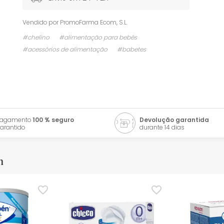
Vendido por
PromoFarma Ecom, S.L.
#chelino
#alimentação para bebés
#acessórios de alimentação
#babetes
Pagamento
100 % seguro
Devolução garantida
arantido
durante 14 dias
m