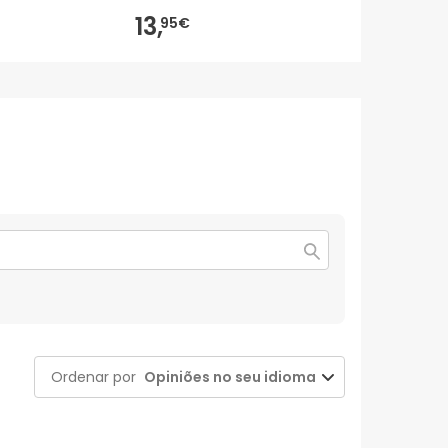
13,
12,
95€
80€
Ordenar por
Opiniões no seu idioma