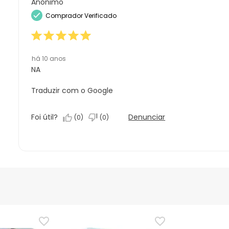
Anónimo
Comprador Verificado
há 10 anos
NA
Traduzir com o Google
Foi útil?
Denunciar
(
0
)
(
0
)