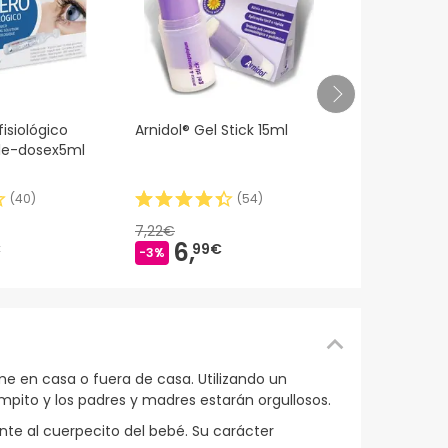
Mustela Ch
isiológico
Arnidol® Gel Stick 15ml
Con Aguaca
gle-dosex5ml
(
40
)
(
54
)
14,
60€
7,22€
6,
€
99€
-3%
e en casa o fuera de casa. Utilizando un
impito y los padres y madres estarán orgullosos.
nte al cuerpecito del bebé. Su carácter