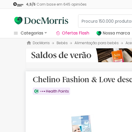
4,5
/
5
Com base em
645
opiniões
categorias
Ofertas Flash
Nossa marca
DocMorris
Bebés
Alimentação para bebés
Ace
Dermocosmetica
Nossa marca
Solares
Chelino Fashion & Love desc
Medicamentos
Health Points
Cosmética
Saúde
Higiene
Dietética