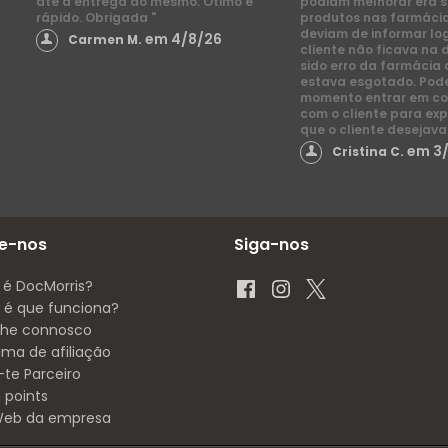
até á entrega do mesmo. Ótimo e
podiam melhorar era s
rápido. Obrigada "
produtos nas farmácia
deviam de informar lo
em 4/8/26
Carmen M.
cliente não ficava na 
sido erro da farmácia 
estava esgotado. Pod
momento entrar em co
com o cliente para exp
que o cliente desejava
em 3
Cristina C.
e-nos
Siga-nos
 é DocMorris?
é que funciona?
lhe connosco
ama de afiliação
-te Parceiro
 points
 Web da empresa