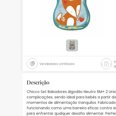
Bebés
Ótica
Ortopedia
Ervanária
Cosmética natural
Promoções
Vendedores confiáveis
g
Marcas
Mais vendidos
Descrição
Chicco Set Babadores Algodão Neutro 6M+ 2 Uni
Health points
complicações, sendo ideal para bebés a partir 
momentos de alimentação tranquilos. Fabricados 
Blog
funcionando como uma barreira eficaz contra as
para enfrentar qualquer desafio alimentar. Perf