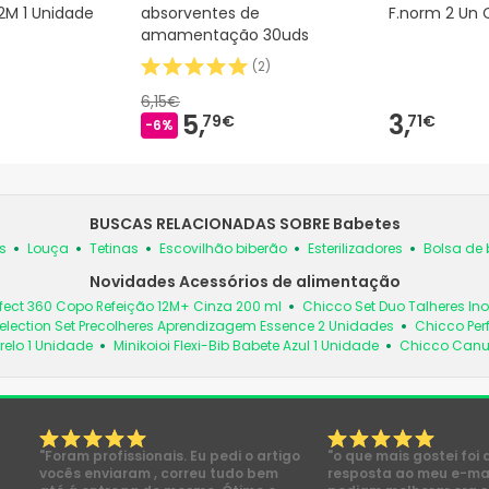
2M 1 Unidade
absorventes de
F.norm 2 Un 
amamentação 30uds
(
2
)
6,15€
5,
3,
79€
71€
-6%
BUSCAS RELACIONADAS SOBRE Babetes
s
Louça
Tetinas
Escovilhão biberão
Esterilizadores
Bolsa de 
Novidades Acessórios de alimentação
fect 360 Copo Refeição 12M+ Cinza 200 ml
Chicco Set Duo Talheres In
election Set Precolheres Aprendizagem Essence 2 Unidades
Chicco Per
relo 1 Unidade
Minikoioi Flexi-Bib Babete Azul 1 Unidade
Chicco Canud
"Foram profissionais. Eu pedi o artigo
"o que mais gostei foi 
vocês enviaram , correu tudo bem
resposta ao meu e-mai