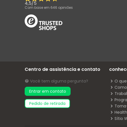
4,5
/
5
Com base em
646
opiniões
Centro de assistência e contato
conhec
Você tem alguma pergunta?
O que
Como 
Entrar em contato
Traba
Progr
pedido de retirada
Torna
Health
Sítio