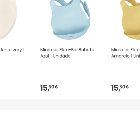
dana Ivory 1
Minikoioi Flexi-Bib Babete
Minikoioi Fle
Azul 1 Unidade
Amarelo 1 Un
15,
15,
50€
50€