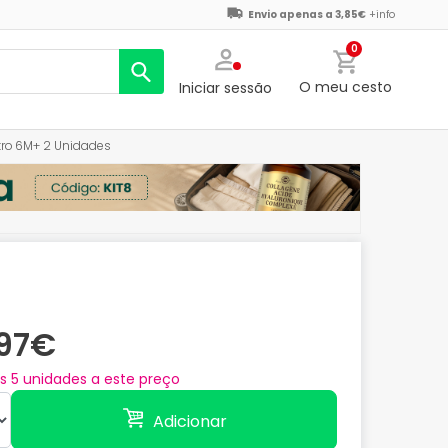
Envio apenas a 3,85€
+info
0
O meu cesto
Iniciar sessão
tro 6M+ 2 Unidades
,97€
as
5
unidades a este preço
Adicionar