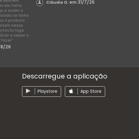
e existem
em 31/7/26
Cláudia O.
s em falta
go e assim o
dúvida se tinha
ou o produto
eriam nesse
ntacto logo
licar e saber o
 fazer"
/8/26
Descarregue a aplicação
Playstore
App Store