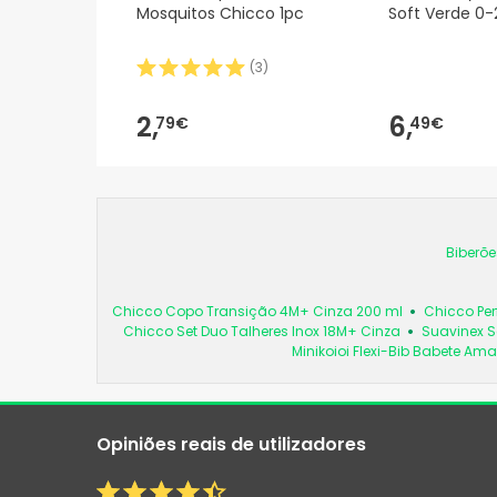
Mosquitos Chicco 1pc
Soft Verde 0-
(
3
)
2,
6,
79€
49€
Biberõe
Chicco Copo Transição 4M+ Cinza 200 ml
Chicco Per
Chicco Set Duo Talheres Inox 18M+ Cinza
Suavinex S
Minikoioi Flexi-Bib Babete Ama
Opiniões reais de utilizadores