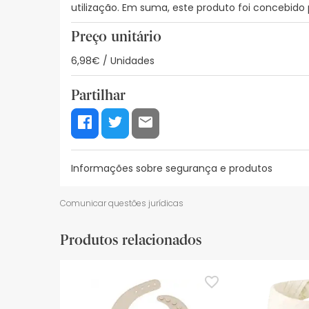
utilização. Em suma, este produto foi concebido
Preço unitário
6,98€ / Unidades
Partilhar
Informações sobre segurança e produtos
Recursos de segurança visual
Dados do fabrica
Comunicar questões jurídicas
Recursos de segurança visual
Produtos relacionados
De momento, não dispomos de imagens de segura
actualizações. Entretanto, recomendamos que le
sobre segurança, não hesites em contactar-nos.