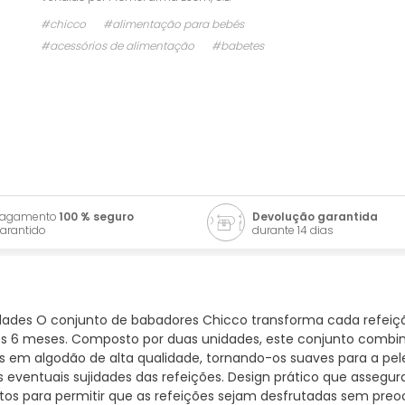
#chicco
#alimentação para bebés
#acessórios de alimentação
#babetes
Pagamento
100 % seguro
Devolução garantida
arantido
durante 14 dias
dades O conjunto de babadores Chicco transforma cada refeiç
dos 6 meses. Composto por duas unidades, este conjunto combin
em algodão de alta qualidade, tornando-os suaves para a pele 
 eventuais sujidades das refeições. Design prático que assegu
eitos para permitir que as refeições sejam desfrutadas sem pre