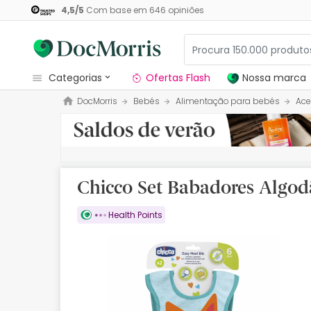
4,5
/
5
Com base em
646
opiniões
categorias
Ofertas Flash
Nossa marca
DocMorris
Bebés
Alimentação para bebés
Ace
Dermocosmetica
Nossa marca
Solares
Chicco Set Babadores Algo
Medicamentos
Health Points
Cosmética
Saúde
Higiene
Dietética