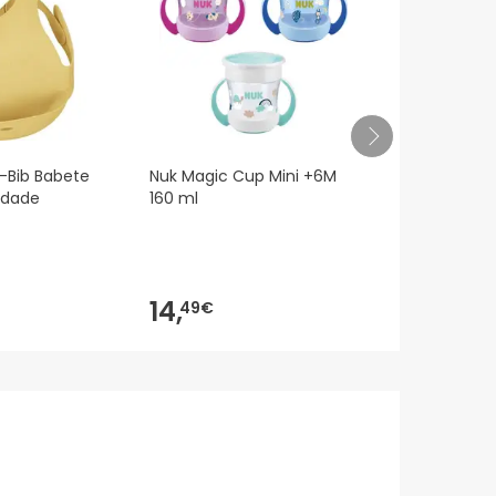
xi-Bib Babete
Nuk Magic Cup Mini +6M
Nuk Perfect
idade
160 ml
Sil Anti-Cól
2 Unidades
14,
11,
49€
20€