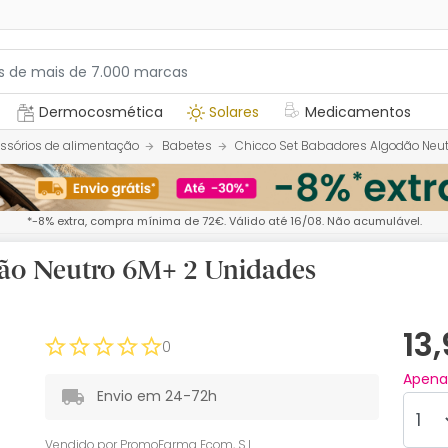
Dermocosmética
Solares
Medicamentos
ssórios de alimentação
Babetes
Chicco Set Babadores Algodão Neu
*-8% extra, compra mínima de 72€. Válido até 16/08. Não acumulável.
dão Neutro 6M+ 2 Unidades
13
0
Apen
Envio em 24-72h
Vendido por
PromoFarma Ecom, S.L.