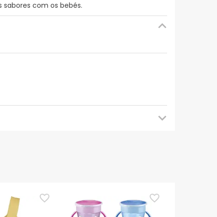
os sabores com os bebés.
mendamos que voltes mais tarde para veres as
es de o utilizares. Se tiveres alguma dúvida
eguindo os
nossos termos e condições
.