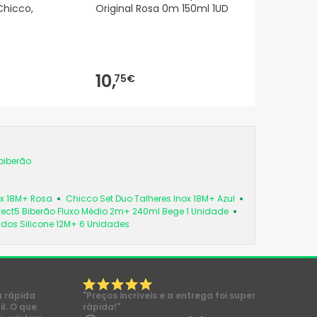
Chicco,
Original Rosa 0m 150ml 1UD
10,
75€
biberão
ox 18M+ Rosa
Chicco Set Duo Talheres Inox 18M+ Azul
fect5 Biberão Fluxo Médio 2m+ 240ml Bege 1 Unidade
os Silicone 12M+ 6 Unidades
a rápida
"Preços incríveis e a entrega foi super
l. O que
rápida!"