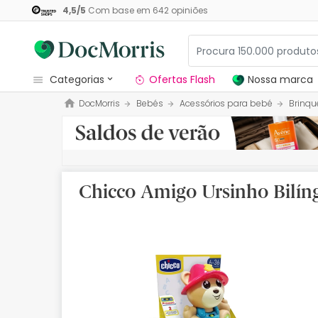
4,5
/
5
Com base em
642
opiniões
categorias
Ofertas Flash
Nossa marca
DocMorris
Bebés
Acessórios para bebé
Brinqu
Dermocosmetica
Nossa marca
Solares
Chicco Amigo Ursinho Bilí
Medicamentos
Cosmética
Saúde
Higiene
Dietética