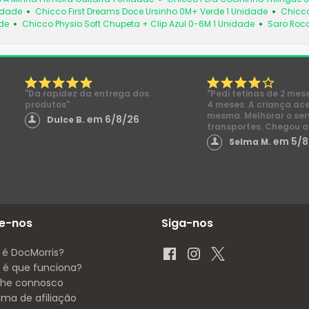
idade
Chicco First Dreams Doce Ursinho 0M+ Verde 1 Unidade
Chicco
de
Chicco Physio Soft Chupeta + Clip Azul 0-6M 1 Unidade
Saro Roc
"Da rapidez da entrega dos
"Pedi tetinas de 2 mes
produtos"
4 meses. A criança ac
mesma. Melhorar o ser
em 6/8/26
Dulce B.
transportes. Chegou a
em 5/8
Selma M.
e-nos
Siga-nos
 é DocMorris?
é que funciona?
lhe connosco
ama de afiliação