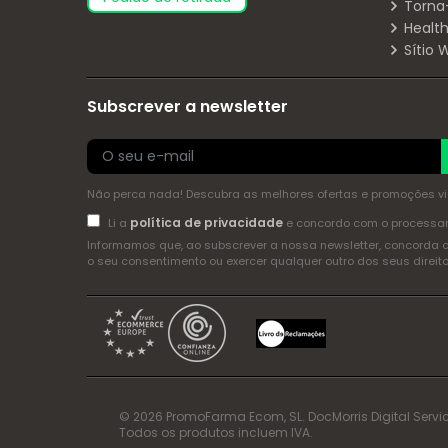
Torna
Health
Sítio
Subscrever a newsletter
Não perca nada! Descubra as melhores ofertas e promoções via 
política de privacidade
Li a
e concordo com o process
Informamos que, ao subscrever a nossa newsletter, concorda 
o seu consentimento ou exercer qualquer outro dos seus dire
© 2026 PromoFarma Ecom, SL. DocMorris Digital Servic
Todos os produtos incluem IVA.