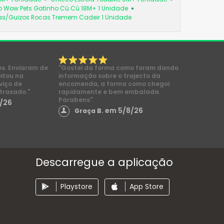
 Wow Pets Gatinho Cú Cú 18M+ 1 Unidade
as/Guizos Rocas Tremem Cadeir 1 Unidade
es. Enviaram de
"Gostei da forma como foram dando
eitou na
informação sobre o trajecto da
viço de
encomenda, a forma como chegoi
trasado."
rapidamente e bem embalada.
Parabens"
/26
em 5/8/26
Graça B.
Descarregue a aplicação
Playstore
App Store