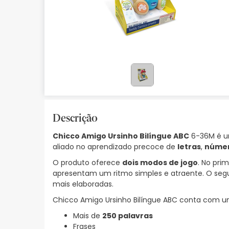
Bebés
Ótica
Ortopedia
Ervanária
Cosmética natural
Descrição
Promoções
Chicco Amigo Ursinho Bilíngue ABC
6-36M é um
Marcas
aliado no aprendizado precoce de
letras
,
núme
Mais vendidos
O produto oferece
dois modos de jogo
. No pri
apresentam um ritmo simples e atraente. O segu
Health points
mais elaboradas.
Chicco Amigo Ursinho Bilíngue ABC conta com um
Blog
Mais de
250 palavras
Frases