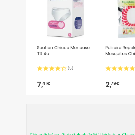
Soutien Chicco Monouso
Pulseira Repe
T3 4u
Mosquitos Ch
(
5
)
7,
2,
41€
79€
Chicco Edu4you Globo Falante 2-6A 1 Unidade
Chicco