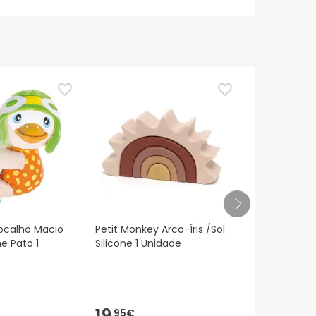
TOP Choice
ocalho Macio
Petit Monkey Arco-Íris /Sol
Kids Bigben
e Pato 1
Silicone 1 Unidade
Noche con P
Nlpkidsdog
19,
23,
95€
30€