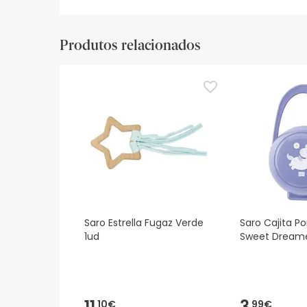
Produtos relacionados
Saro Estrella Fugaz Verde
Saro Cajita P
1ud
Sweet Dreame
11,
3,
10€
99€