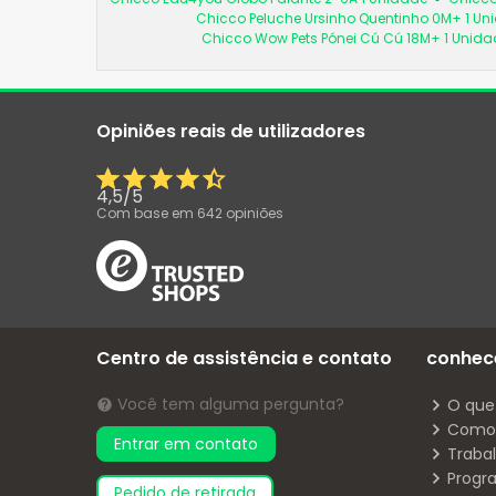
Chicco Peluche Ursinho Quentinho 0M+ 1 Un
Chicco Wow Pets Pónei Cú Cú 18M+ 1 Unida
Opiniões reais de utilizadores
4,5
/
5
Com base em
642
opiniões
Centro de assistência e contato
conhec
Você tem alguma pergunta?
O que
Como 
Entrar em contato
Traba
Progr
pedido de retirada