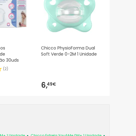
cos
Chicco PhysioForma Dual
 de
Soft Verde 0-2M 1 Unidade
o 30uds
(
2
)
6,
49€
6M+ 1 Unidade
Chicco Estrela You&Me 0M+ 1 Unidade