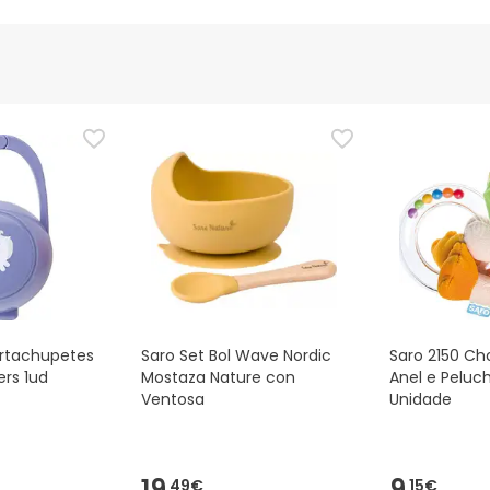
ortachupetes
Saro Set Bol Wave Nordic
Saro 2150 Ch
rs 1ud
Mostaza Nature con
Anel e Peluch
Ventosa
Unidade
19,
9,
49€
15€