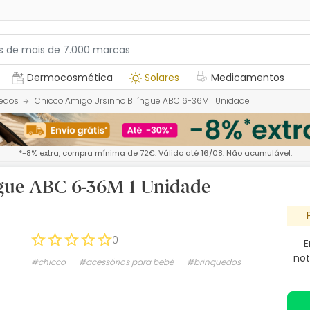
Dermocosmética
Solares
Medicamentos
edos
Chicco Amigo Ursinho Bilíngue ABC 6-36M 1 Unidade
*-8% extra, compra mínima de 72€. Válido até 16/08. Não acumulável.
ngue ABC 6-36M 1 Unidade
0
E
not
#chicco
#acessórios para bebé
#brinquedos