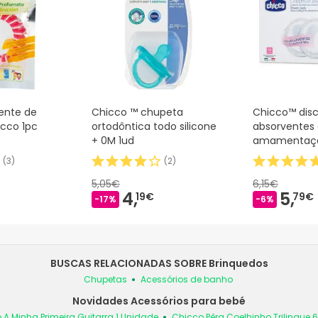
lente de
Chicco ™ chupeta
Chicco™ dis
icco 1pc
ortodôntica todo silicone
absorventes
+ 0M 1ud
amamentaçã
(
3
)
(
2
)
5,05€
6,15€
4,
5,
19€
79€
-17%
-6%
BUSCAS RELACIONADAS SOBRE Brinquedos
Chupetas
Acessórios de banho
Novidades Acessórios para bebé
 A Minha Primeira Guitarra 1 Unidade
Chicco Pêra Coelhinho Trilingue 