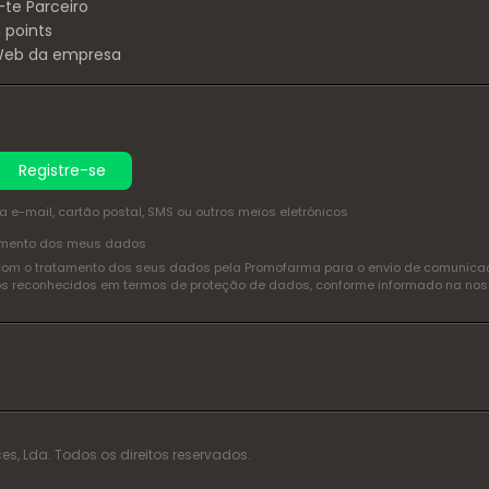
-te Parceiro
 points
 Web da empresa
Registre-se
e-mail, cartão postal, SMS ou outros meios eletrónicos
amento dos meus dados
com o tratamento dos seus dados pela Promofarma para o envio de comunicaçõ
itos reconhecidos em termos de proteção de dados, conforme informado na no
es, Lda. Todos os direitos reservados.