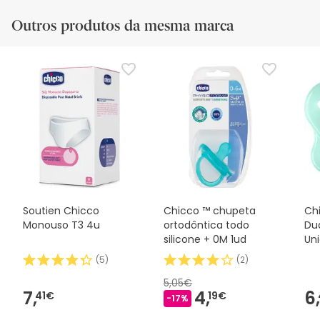
Outros produtos da mesma marca
Soutien Chicco
Chicco ™ chupeta
Ch
Monouso T3 4u
ortodôntica todo
Dua
silicone + 0M 1ud
Un
(
5
)
(
2
)
5,05€
7,
4,
6,
41€
19€
-17%