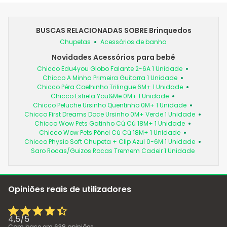
BUSCAS RELACIONADAS SOBRE Brinquedos
Chupetas
Acessórios de banho
Novidades Acessórios para bebé
Chicco Edu4you Globo Falante 2-6A 1 Unidade
Chicco A Minha Primeira Guitarra 1 Unidade
Chicco Pêra Coelhinho Trilingue 6M+ 1 Unidade
Chicco Estrela You&Me 0M+ 1 Unidade
Chicco Peluche Ursinho Quentinho 0M+ 1 Unidade
Chicco First Dreams Doce Ursinho 0M+ Verde 1 Unidade
Chicco Wow Pets Gatinho Cú Cú 18M+ 1 Unidade
Chicco Wow Pets Pónei Cú Cú 18M+ 1 Unidade
Chicco Physio Soft Chupeta + Clip Azul 0-6M 1 Unidade
Saro Rocas/Guizos Rocas Tremem Cadeir 1 Unidade
Opiniões reais de utilizadores
4,5
/
5
Com base em
638
opiniões