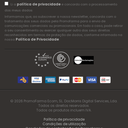
política de privacidade
Li a
e concordo com o processamento
dos meus dados
Informamos que, ao subscrever a nossa newsletter, concorda com o
tratamento dos seus dados pela Promofarma para o envio de
comunicações comerciais ou promocionais. Em todo o caso, pode retirar
o seu consentimento ou exercer qualquer outro dos seus direitos
reconhecidos em termos de proteção de dados, conforme informado na
Política de Privacidade
nossa
.
© 2026 PromoFarma Ecom, SL. DocMorris Digital Services, Lda.
Todos os direitos reservados.
Todos os produtos incluem IVA.
Política de privacidade
Condições de utilização