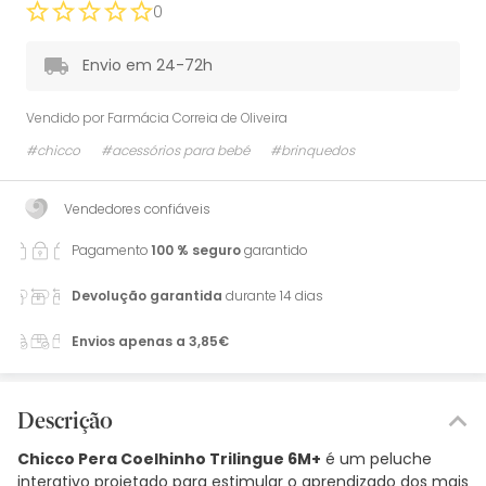
0
Envio em 24-72h
Vendido por
Farmácia Correia de Oliveira
#chicco
#acessórios para bebé
#brinquedos
Vendedores confiáveis
Pagamento
100 % seguro
garantido
Devolução garantida
durante 14 dias
Envios apenas a 3,85€
Descrição
Chicco Pera Coelhinho Trilingue 6M+
é um peluche
interativo projetado para estimular o aprendizado dos mais