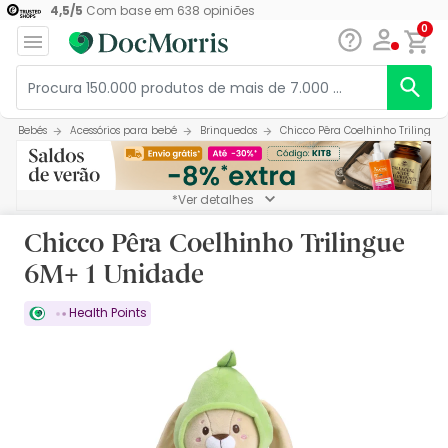
4,5
/
5
Com base em
638
opiniões
0
Bebés
Acessórios para bebé
Brinquedos
Chicco Pêra Coelhinho Trilingue
*Ver detalhes
Chicco Pêra Coelhinho Trilingue
6M+ 1 Unidade
Health Points