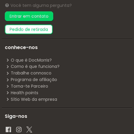
Você tem alguma pergunta?
Entrar em contato
pedido de retirada
conhece-nos
O que é DocMorris?
Como é que funciona?
Trabalhe connosco
Programa de afiliação
Torna-te Parceiro
Health points
Sítio Web da empresa
Siga-nos