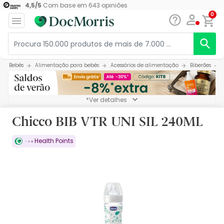
4,5
/
5
Com base em
643
opiniões
0
Bebés
Alimentação para bebés
Acessórios de alimentação
Biberões
*Ver detalhes
Chicco BIB VTR UNI SIL 240ML
Health Points