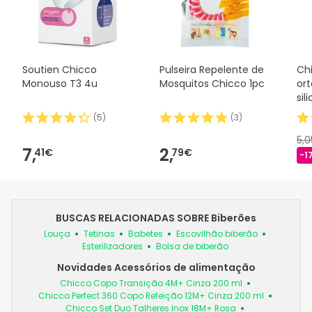
Soutien Chicco
Pulseira Repelente de
Ch
Monouso T3 4u
Mosquitos Chicco 1pc
or
sil
(
5
)
(
3
)
5,
7,
2,
41€
79€
-1
BUSCAS RELACIONADAS SOBRE Biberões
Louça
Tetinas
Babetes
Escovilhão biberão
Esterilizadores
Bolsa de biberão
Novidades Acessórios de alimentação
Chicco Copo Transição 4M+ Cinza 200 ml
Chicco Perfect 360 Copo Refeição 12M+ Cinza 200 ml
Chicco Set Duo Talheres Inox 18M+ Rosa