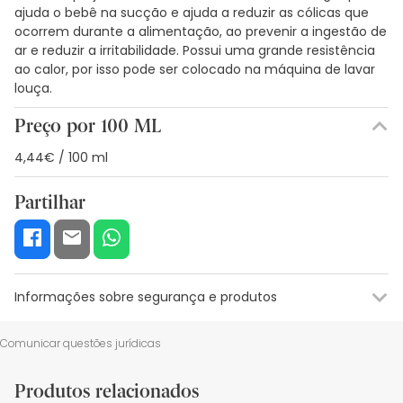
ajuda o bebê na sucção e ajuda a reduzir as cólicas que
ocorrem durante a alimentação, ao prevenir a ingestão de
ar e reduzir a irritabilidade. Possui uma grande resistência
ao calor, por isso pode ser colocado na máquina de lavar
louça.
Preço por 100 ML
4,44€ / 100 ml
Partilhar
Informações sobre segurança e produtos
Recursos de segurança visual
Dados do fabricante
Gestor o
Comunicar questões jurídicas
Recursos de segurança visual
Produtos relacionados
De momento, não dispomos de imagens de segurança