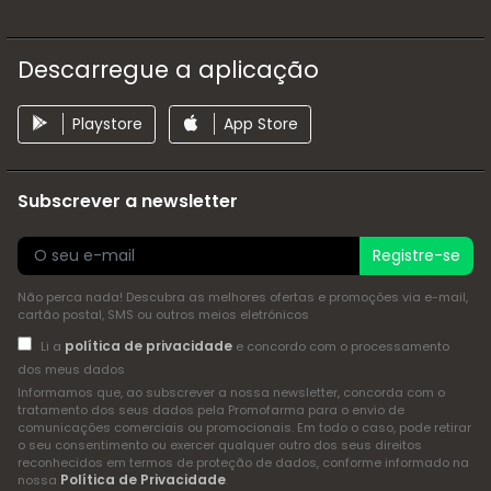
Descarregue a aplicação
Playstore
App Store
Subscrever a newsletter
Registre-se
Não perca nada! Descubra as melhores ofertas e promoções via e-mail,
cartão postal, SMS ou outros meios eletrónicos
política de privacidade
Li a
e concordo com o processamento
dos meus dados
Informamos que, ao subscrever a nossa newsletter, concorda com o
tratamento dos seus dados pela Promofarma para o envio de
comunicações comerciais ou promocionais. Em todo o caso, pode retirar
o seu consentimento ou exercer qualquer outro dos seus direitos
reconhecidos em termos de proteção de dados, conforme informado na
Política de Privacidade
nossa
.