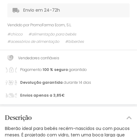
Envio em 24-72h
Vendido por
PromoFarma Ecom, S.L.
#chicco
#alimentação para bebés
#acessórios de alimentação
#biberões
Vendedores confiáveis
Pagamento
100 % seguro
garantido
Devolução garantida
durante 14 dias
Envios apenas a 3,85€
Descrição
Biberão ideal para bebés recém-nascidos ou com poucos
meses. É projetado com vidro, tem uma boca larga que