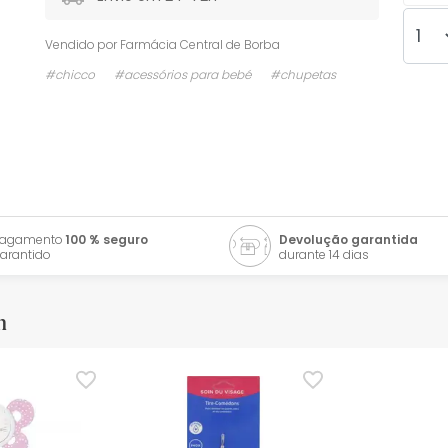
Vendido por
Farmácia Central de Borba
#chicco
#acessórios para bebé
#chupetas
Pagamento
100 % seguro
Devolução garantida
arantido
durante 14 dias
m