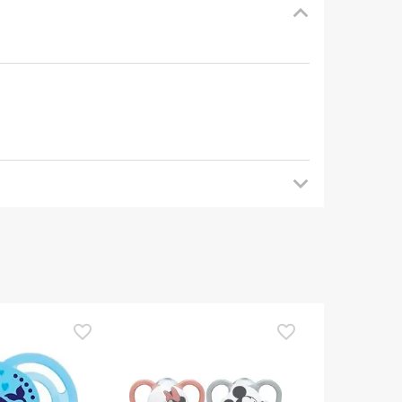
mendamos que voltes mais tarde para veres as
es de o utilizares. Se tiveres alguma dúvida
eguindo os
nossos termos e condições
.
TOP Choice