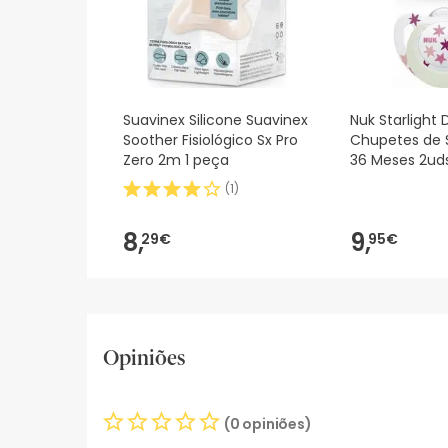
Suavinex Silicone Suavinex
Nuk Starlight 
Soother Fisiológico Sx Pro
Chupetes de S
Zero 2m 1 peça
36 Meses 2ud
(
1
)
8,
9,
29€
95€
Opiniões
(0 opiniões)