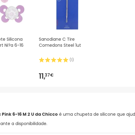
e Silicona
Sanodiane C Tire
t Ni?a 6-16
Comedons Steel 1ut
(
1
)
11,
37€
 Pink 6-16 M 2 U da Chicco
é uma chupeta de silicone que ajud
nte a disponibilidade.