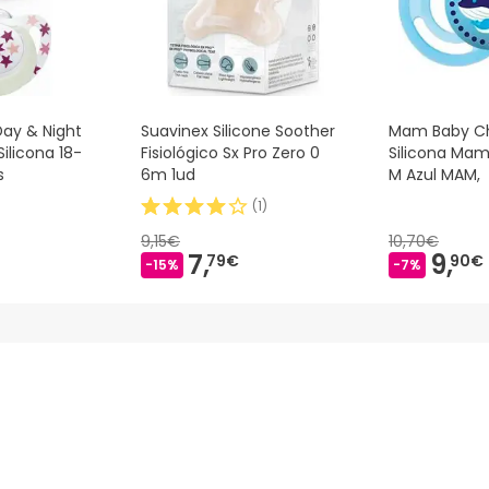
Day & Night
Suavinex Silicone Soother
Mam Baby C
ilicona 18-
Fisiológico Sx Pro Zero 0
Silicona Mam
s
6m 1ud
M Azul MAM,
(
1
)
9,15€
10,70€
7,
9,
79€
90€
-15%
-7%