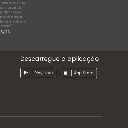
dúvida se tinha
ou o produto
eriam nesse
ntacto logo
licar e saber o
 fazer"
/8/26
Descarregue a aplicação
Playstore
App Store