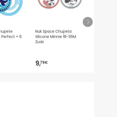
hupete
Nuk Space Chupeta
Kit de chupe
 Perfect + 6
Silicone Minnie 18-36M
Avent Ultra 
2uds
2 peças
11,49€
9,
9,
79€
39
-18%