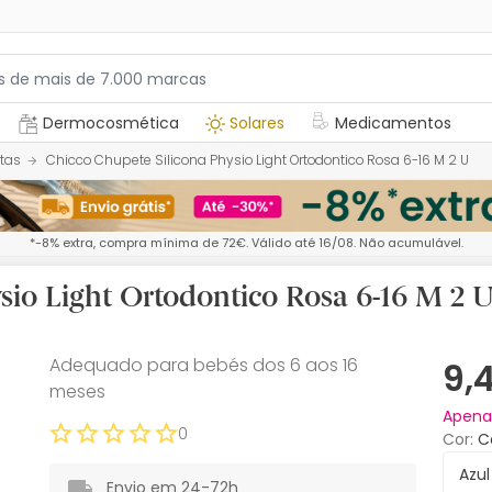
Dermocosmética
Solares
Medicamentos
tas
Chicco Chupete Silicona Physio Light Ortodontico Rosa 6-16 M 2 U
*-8% extra, compra mínima de 72€. Válido até 16/08. Não acumulável.
sio Light Ortodontico Rosa 6-16 M 2 
Adequado para bebés dos 6 aos 16
9,
meses
Apen
0
Cor
Azul
Envio em 24-72h