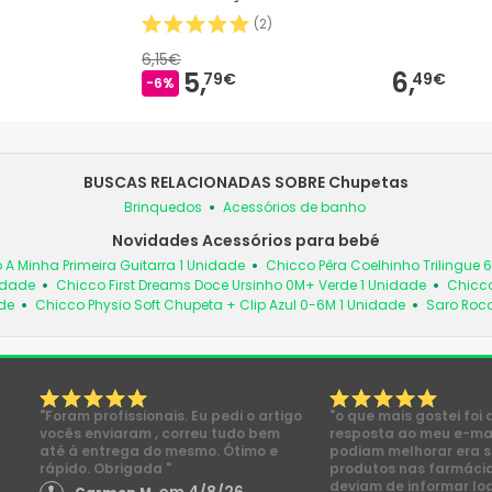
(
2
)
6,15€
5,
6,
79€
49€
-6%
BUSCAS RELACIONADAS SOBRE Chupetas
Brinquedos
Acessórios de banho
Novidades Acessórios para bebé
 A Minha Primeira Guitarra 1 Unidade
Chicco Pêra Coelhinho Trilingue 
idade
Chicco First Dreams Doce Ursinho 0M+ Verde 1 Unidade
Chicco
de
Chicco Physio Soft Chupeta + Clip Azul 0-6M 1 Unidade
Saro Roc
"Foram profissionais. Eu pedi o artigo
"o que mais gostei foi 
vocês enviaram , correu tudo bem
resposta ao meu e-mai
até á entrega do mesmo. Ótimo e
podiam melhorar era s
rápido. Obrigada "
produtos nas farmácia
deviam de informar lo