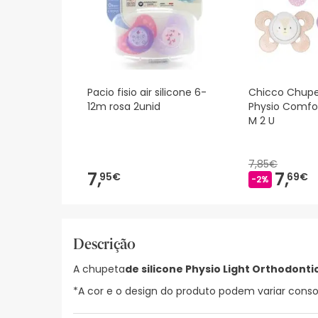
Pacio fisio air silicone 6-
Chicco Chupet
12m rosa 2unid
Physio Comfor
M 2 U
7,85€
7,
7,
95€
69€
-2%
Descrição
A chupeta
de silicone Physio Light Orthodontic
*A cor e o design do produto podem variar consoa