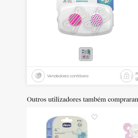
Bebés
Ótica
Ortopedia
Ervanária
Cosmética natural
Promoções
Vendedores confiáveis
g
Marcas
Mais vendidos
Outros utilizadores também comprara
Health points
Blog