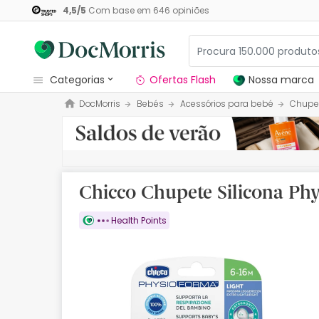
4,5
/
5
Com base em
646
opiniões
categorias
Ofertas Flash
Nossa marca
DocMorris
Bebés
Acessórios para bebé
Chupe
Dermocosmetica
Nossa marca
Solares
Chicco Chupete Silicona Phy
Medicamentos
Health Points
Cosmética
Saúde
Higiene
Dietética