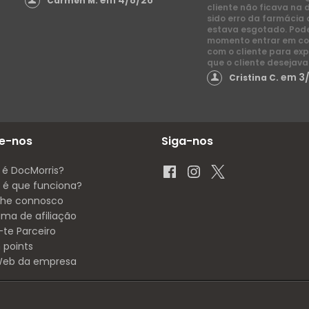
em 4/8/26
Carmen M.
cliente não ficava na 
sido erro da farmácia 
estava esgotado. Pod
momento entrar em co
com o cliente para exp
que o cliente desejava
em 3
Cristina C.
e-nos
Siga-nos
 é DocMorris?
é que funciona?
lhe connosco
ama de afiliação
-te Parceiro
 points
 Web da empresa