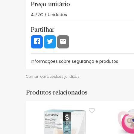
Preço unitário
4,72€ / Unidades
Partilhar
Informações sobre segurança e produtos
Recursos de segurança visual
Dados do fabrica
Comunicar questões jurídicas
Recursos de segurança visual
Produtos relacionados
De momento, não dispomos de imagens de segura
actualizações. Entretanto, recomendamos que le
sobre segurança, não hesites em contactar-nos.