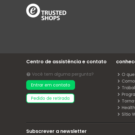
Centro de assistência e contato
conhec
Você tem alguma pergunta?
O que
Como 
Entrar em contato
Traba
Progr
pedido de retirada
Torna
Health
Sítio
Subscrever a newsletter