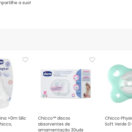
partilhe a sua!
ina +0m Silic
Chicco™ discos
Chicco Phys
hicco,
absorventes de
Soft Verde 0
amamentação 30uds