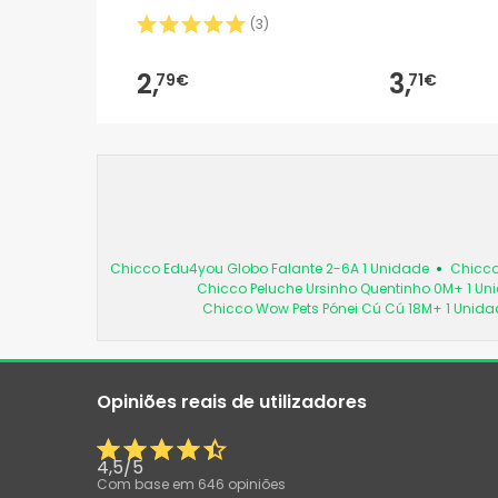
(
3
)
2,
3,
79€
71€
Chicco Edu4you Globo Falante 2-6A 1 Unidade
Chicco
Chicco Peluche Ursinho Quentinho 0M+ 1 Un
Chicco Wow Pets Pónei Cú Cú 18M+ 1 Unida
Opiniões reais de utilizadores
4,5
/
5
Com base em
646
opiniões