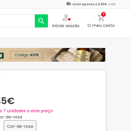
Envio apenas a 3,85€
+info
0
O meu cesto
Iniciar sessão
U
45€
as
7
unidades a este preço
Cor-de-rosa
Cor-de-rosa