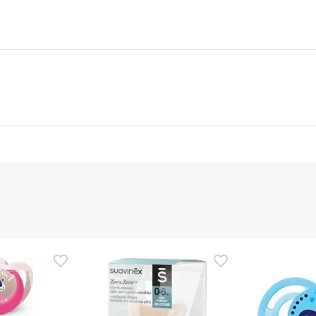
nte
Gestor orçamental
nça para este produto, mas estamos a trabalhar nisso. Reco
ias as informações de segurança que acompanham o produto ant
 Além disso, se desejares, também podes devolver o produto s