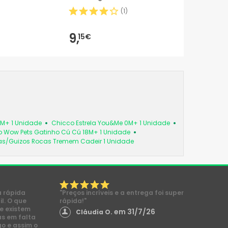
rosa 150ml 1ud
(
1
)
9,
15€
6M+ 1 Unidade
Chicco Estrela You&Me 0M+ 1 Unidade
 Wow Pets Gatinho Cú Cú 18M+ 1 Unidade
as/Guizos Rocas Tremem Cadeir 1 Unidade
a rápida
"Preços incríveis e a entrega foi super
l. O que
rápida!"
e existem
em 31/7/26
Cláudia O.
s em falta
go e assim o