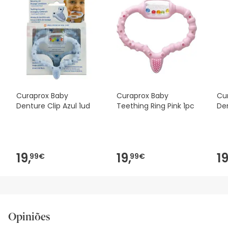
Curaprox Baby
Curaprox Baby
Cu
Denture Clip Azul 1ud
Teething Ring Pink 1pc
Den
19,
19,
19
99€
99€
Opiniões