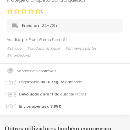
Protege a chupeta contra quedas
0
Envio em 24-72h
Vendido por
PromoFarma Ecom, S.L.
#chicco
#cuidado do bebé
#primeiros dentes
#mordedores
Vendedores confiáveis
Pagamento
100 % seguro
garantido
Devolução garantida
durante 14 dias
Envios apenas a 3,85€
Outros utilizadores também compraram