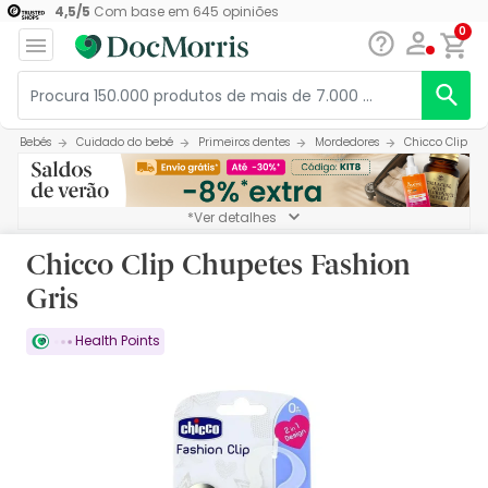
4,5
/
5
Com base em
645
opiniões
0
Bebés
Cuidado do bebé
Primeiros dentes
Mordedores
Chicco Clip Ch
*Ver detalhes
Chicco Clip Chupetes Fashion
Gris
Health Points