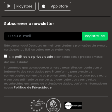
Playstore
App Store
Subscrever a newsletter
Registre-se
Não perca nada! Descubra as melhores ofertas e promoções via e-mail,
cartão postal, SMS ou outros meios eletrónicos
política de privacidade
Li a
e concordo com o processamento
dos meus dados
Informamos que, ao subscrever a nossa newsletter, concorda com o
tratamento dos seus dados pela Promofarma para o envio de
comunicações comerciais ou promocionais. Em todo o caso, pode retirar
o seu consentimento ou exercer qualquer outro dos seus direitos
reconhecidos em termos de proteção de dados, conforme informado na
Política de Privacidade
nossa
.