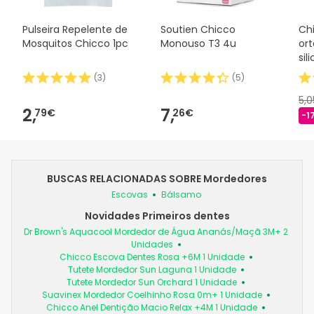
Pulseira Repelente de
Soutien Chicco
Ch
Mosquitos Chicco 1pc
Monouso T3 4u
or
sil
(
3
)
(
5
)
5,
2,
7,
79€
26€
-1
BUSCAS RELACIONADAS SOBRE Mordedores
Escovas
Bálsamo
Novidades Primeiros dentes
Dr Brown's Aquacool Mordedor de Água Ananás/Maçã 3M+ 2
Unidades
Chicco Escova Dentes Rosa +6M 1 Unidade
Tutete Mordedor Sun Laguna 1 Unidade
Tutete Mordedor Sun Orchard 1 Unidade
Suavinex Mordedor Coelhinho Rosa 0m+ 1 Unidade
Chicco Anel Dentição Macio Relax +4M 1 Unidade