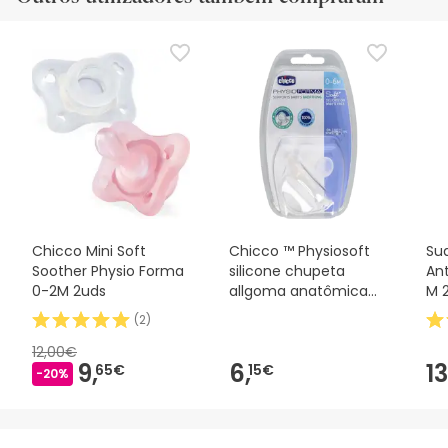
Chicco Mini Soft
Chicco ™ Physiosoft
Su
Soother Physio Forma
silicone chupeta
Ant
0-2M 2uds
allgoma anatômica
M 
0M + 1ud
(
2
)
12,00€
9,
6,
13
65€
15€
-20%