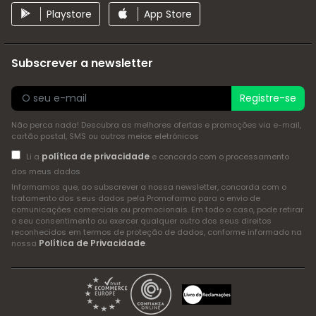
Playstore
App Store
Subscrever a newsletter
Registre-se
Não perca nada! Descubra as melhores ofertas e promoções via e-mail,
cartão postal, SMS ou outros meios eletrónicos
política de privacidade
Li a
e concordo com o processamento
dos meus dados
Informamos que, ao subscrever a nossa newsletter, concorda com o
tratamento dos seus dados pela Promofarma para o envio de
comunicações comerciais ou promocionais. Em todo o caso, pode retirar
o seu consentimento ou exercer qualquer outro dos seus direitos
reconhecidos em termos de proteção de dados, conforme informado na
Política de Privacidade
nossa
.