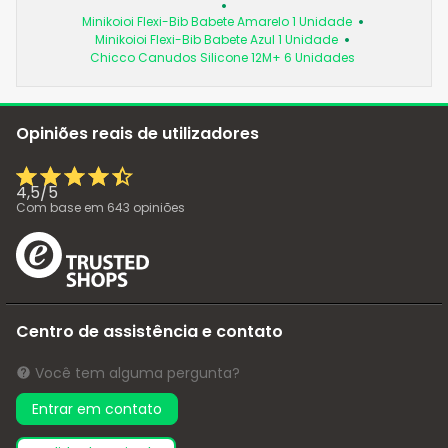
Minikoioi Flexi-Bib Babete Amarelo 1 Unidade
Minikoioi Flexi-Bib Babete Azul 1 Unidade
Chicco Canudos Silicone 12M+ 6 Unidades
Opiniões reais de utilizadores
4,5
/
5
Com base em
643
opiniões
Centro de assistência e contato
Você tem alguma pergunta?
Entrar em contato