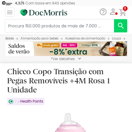
4,5
/
5
Com base em
643
opiniões
0
Bebés
Alimentação para bebés
Acessórios de alimentação
Louça
Ch
*Ver detalhes
Chicco Copo Transição com
Pegas Removíveis +4M Rosa 1
Unidade
Health Points