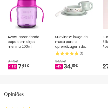
Avent aprendendo
Suavinex® louça de
Sua
copo com alças
mesa para a
Sil
menina 200ml
aprendizagem do
Ro
bebé
(
1
)
9,49€
34,51€
7,
34,
2
69€
10€
-19%
-1%
Opiniões