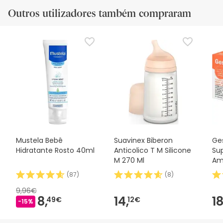
Outros utilizadores também compraram
Mustela Bebê
Suavinex Biberon
Ge
Hidratante Rosto 40ml
Anticolico T M Silicone
Su
M 270 Ml
Am
30
(
87
)
(
8
)
9,96€
8,
14,
18
49€
12€
-15%