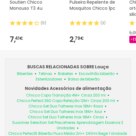
Soutien Chicco
Pulseira Repelente de
Ch
Monouso T3 4u
Mosquitos Chicco 1pc
or
sil
(
5
)
(
3
)
5,
7,
2,
41€
79€
-1
BUSCAS RELACIONADAS SOBRE Louça
Biberões
Tetinas
Babetes
Escovilhão biberão
Esterilizadores
Bolsa de biberão
Novidades Acessórios de alimentação
Chicco Copo Transição 4M+ Cinza 200 ml
Chicco Perfect 360 Copo Refeição 12M+ Cinza 200 ml
Chicco Set Duo Talheres Inox 18M+ Rosa
Chicco Set Duo Talheres Inox 18M+ Azul
Chicco Set Duo Talheres Inox 18M+ Cinza
Suavinex Selection Set Precolheres Aprendizagem Essence 2
Unidades
Chicco Perfect5 Biberão Fluxo Médio 2m+ 240ml Bege 1 Unidade