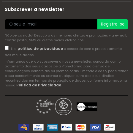
Subscrever a newsletter
Registre-se
Não perca nada! Descubra as melhores ofertas e promoções via e-mail,
cartão postal, SMS ou outros meios eletrónicos
política de privacidade
Li a
e concordo com o processamento
dos meus dados
Informamos que, ao subscrever a nossa newsletter, concorda com o
tratamento dos seus dados pela Promofarma para o envio de
comunicações comerciais ou promocionais. Em todo o caso, pode retirar
o seu consentimento ou exercer qualquer outro dos seus direitos
reconhecidos em termos de proteção de dados, conforme informado na
Política de Privacidade
nossa
.