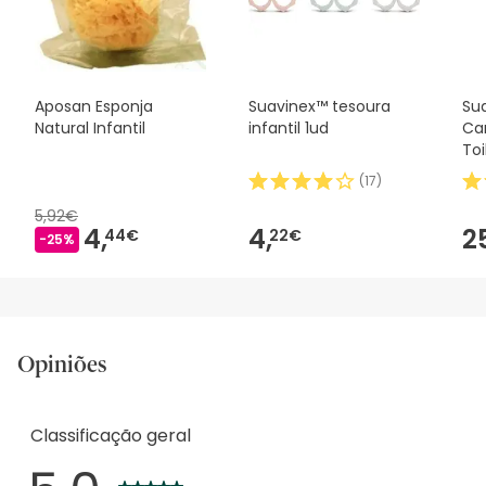
nossos termos e condições
.
Aposan Esponja
Suavinex™ tesoura
Su
Natural Infantil
infantil 1ud
Car
Toi
(
17
)
5,92€
4,
4,
2
44€
22€
-25%
Opiniões
Classificação geral