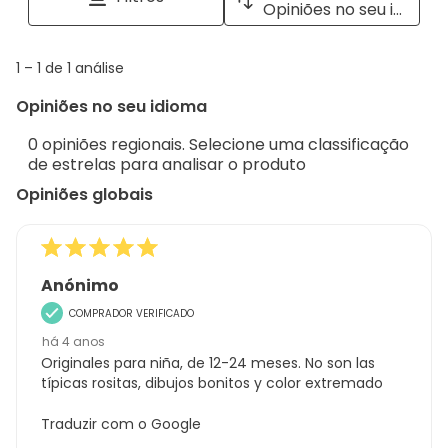
pop
Opiniões no seu idioma
opiniões
with
info
1
1
–
1 de 1
análise
abou
to
Regi
Opiniões no seu idioma
1
Sort.
de
0 opiniões regionais. Selecione uma classificação
1
de estrelas para analisar o produto
análise
Opiniões globais
Anónimo
COMPRADOR VERIFICADO
há 4 anos
Originales para niña, de 12-24 meses. No son las
típicas rositas, dibujos bonitos y color extremado
Traduzir com o Google