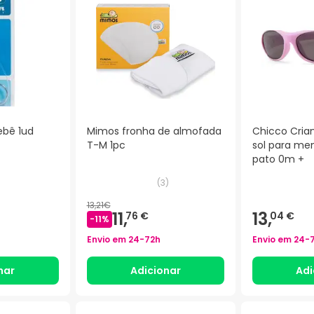
ebê 1ud
Mimos fronha de almofada
Chicco Cria
T-M 1pc
sol para me
pato 0m +
(
3
)
13,21€
11,
13,
76 €
04 €
-
11
%
Envio em
24-72h
Envio em
24-
nar
Adicionar
Adi