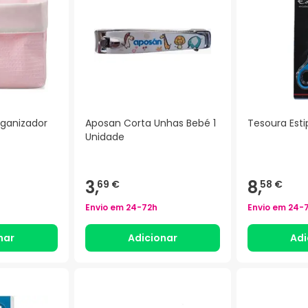
rganizador
Aposan Corta Unhas Bebé 1
Tesoura Est
Unidade
3,
8,
69 €
58 €
Envio em
24-72h
Envio em
24-
nar
Adicionar
Adi