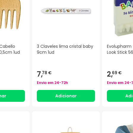
Cabello
3 Claveles lima cristal baby
Evolupharm 
0,5cm 1ud
9cm 1ud
Look Stick 5
7,
2,
78 €
69 €
Envio em
24-72h
Envio em
24-
nar
Adicionar
Adi