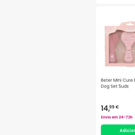
Beter Mini Cure
Dog Set 5uds
14,
99 €
Envio em
24-72h
Adicio