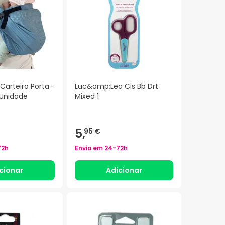
Carteiro Porta-
Luc&amp;Lea Cis Bb Drt
 Unidade
Mixed 1
5,
95 €
72h
Envio em
24-72h
cionar
Adicionar