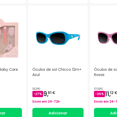
 Baby Care
Óculos de sol Chicco 12m+
Óculos de s
Azul
Rosas
13,11€
17,13€
9,
11,
61 €
12 
-
27
%
-
35
%
Envio em
24-72h
Envio em
24-
nar
Adicionar
Adi