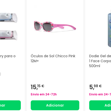
ry para o
Óculos de Sol Chicco Pink
Dodie Gel d
12M+
1 Face Corp
500ml
)
15,
5,
15 €
98 €
Envio em
24-72h
Envio em
24-
nar
Adicionar
Adi