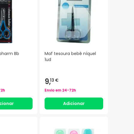
ipharm Bb
Maf tesoura bebê níquel
1ud
9,
13 €
72h
Envio em
24-72h
cionar
Adicionar