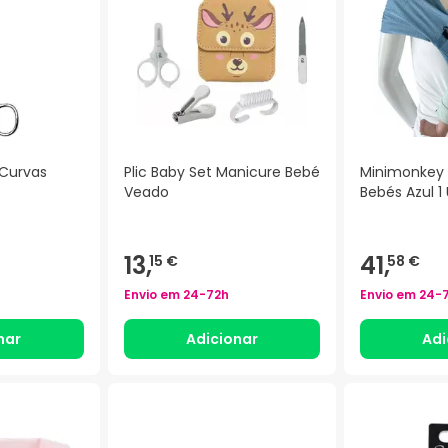
 Curvas
Plic Baby Set Manicure Bebé
Minimonkey 
Veado
Bebés Azul 1
13,
41,
15 €
58 €
Envio em
24-72h
Envio em
24-
nar
Adicionar
Adi