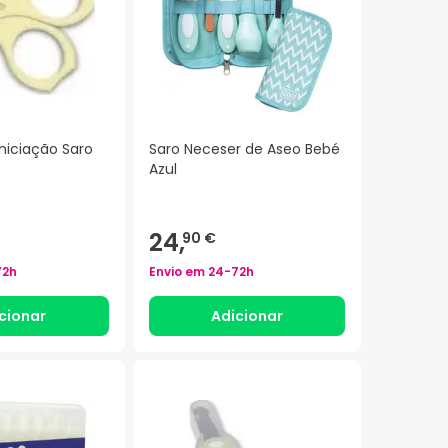
niciação Saro
Saro Neceser de Aseo Bebé
Azul
24,
90 €
72h
Envio em
24-72h
cionar
Adicionar