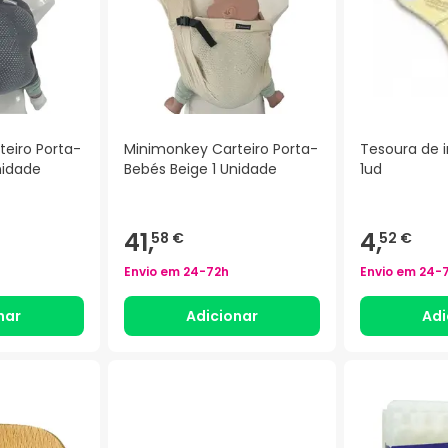
eiro Porta-
Minimonkey Carteiro Porta-
Tesoura de i
nidade
Bebés Beige 1 Unidade
1ud
41,
4,
58 €
52 €
Envio em
24-72h
Envio em
24-
nar
Adicionar
Adi