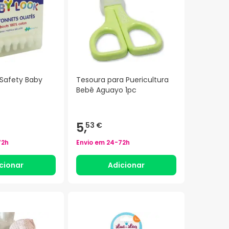
Safety Baby
Tesoura para Puericultura
6
Bebê Aguayo 1pc
5,
53 €
72h
Envio em
24-72h
cionar
Adicionar