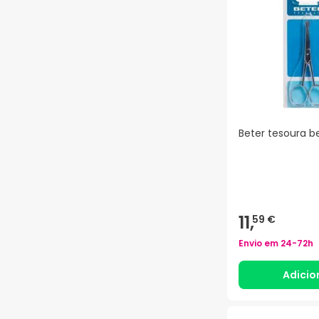
Beter tesoura b
11,
59 €
Envio em
24-72h
Adicio