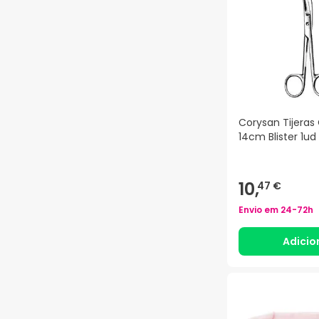
Corysan Tijeras
14cm Blister 1ud
10,
47 €
Envio em
24-72h
Adicio