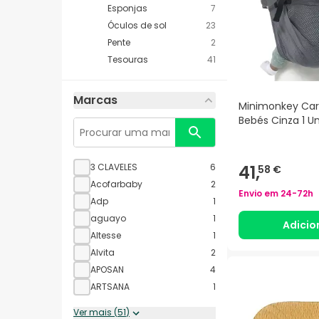
Esponjas
7
Óculos de sol
23
Pente
2
Tesouras
41
Marcas
Minimonkey Cart
Bebés Cinza 1 U
41,
3 CLAVELES
6
58 €
Acofarbaby
2
Envio em
24-72h
Adp
1
aguayo
1
Adicio
Altesse
1
Alvita
2
APOSAN
4
ARTSANA
1
Ver mais
(
51
)