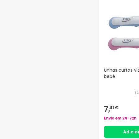
Unhas curtas Vit
bebê
(
2
7,
41 €
Envio em
24-72h
Adicio