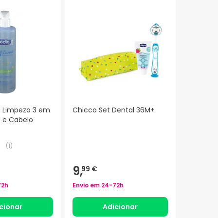
e Limpeza 3 em
Chicco Set Dental 36M+
o e Cabelo
(
1
)
9,
99 €
72h
Envio em
24-72h
cionar
Adicionar