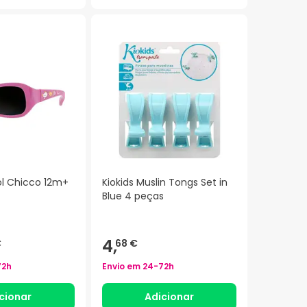
ol Chicco 12m+
Kiokids Muslin Tongs Set in
Blue 4 peças
4,
€
68 €
72h
Envio em
24-72h
cionar
Adicionar