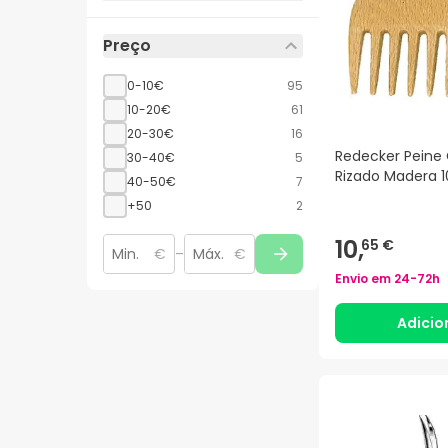
Preço
0-10€
95
10-20€
61
20-30€
16
Redecker Peine 
30-40€
5
Rizado Madera 1
40-50€
7
+50
2
10,
65 €
€
–
€
Envio em
24-72h
Adicio