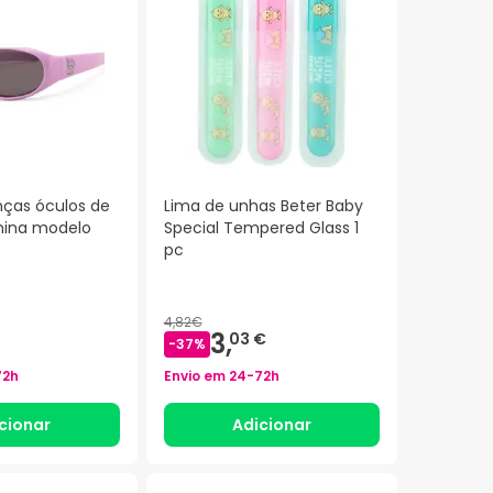
nças óculos de
Lima de unhas Beter Baby
nina modelo
Special Tempered Glass 1
pc
4,82€
3,
03 €
-
37
%
72h
Envio em
24-72h
cionar
Adicionar