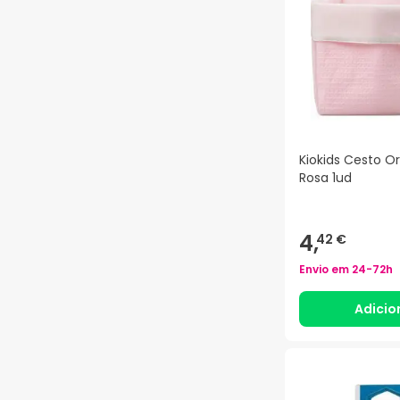
Kiokids Cesto O
Rosa 1ud
4,
42 €
Envio em
24-72h
Adicio