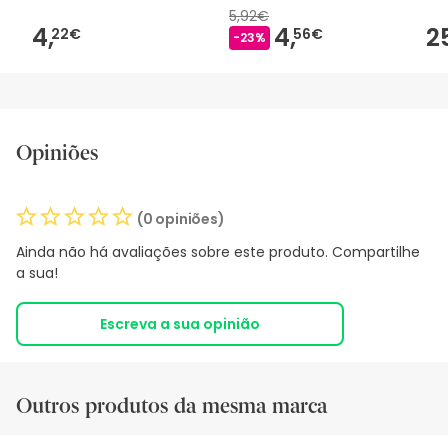
5,92€
4,
4,
2
22€
56€
-23%
Opiniões
(0 opiniões)
Ainda não há avaliações sobre este produto. Compartilhe
a sua!
Escreva a sua opinião
Outros produtos da mesma marca