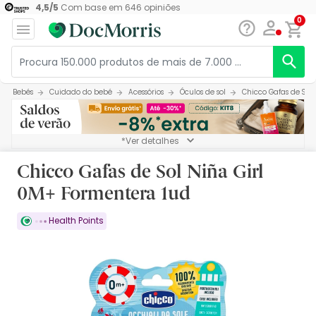
4,5
/
5
Com base em
646
opiniões
0
Bebés
Cuidado do bebé
Acessórios
Óculos de sol
Chicco Gafas de Sol
*Ver detalhes
Chicco Gafas de Sol Niña Girl
0M+ Formentera 1ud
Health Points