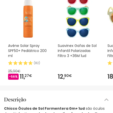
Avène Solar Spray
Suavinex Gafas de Sol
Sua
SPF50+ Pediátrico 200
Infantil Polarizadas
Inf
ml
Filtro 3 +36M 1ud
Fil
(
82
)
25,90€
11,
12,
18
27€
90€
-56%
Descrição
Chicco Óculos de Sol Formentera 0m+ 1ud
são óculos