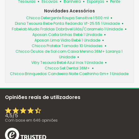
Tesouras
Escovas
Banheira
Esponjas
Pente
Novidades Acessórios
Chicco Detergente Roupa Sensitive 1.500 ml
Disna Tesoura Bebe Ponta Redonda Vf-25.55 1 Unidade
Fabelab Muda Fraldas Dobrável Lilás/Caramelo 1 Unidade
Aposan Corta Unhas Bebé 1 Unidade
Aposan Lima Vidro Bebé 1 Unidade
Chicco Protetor Tomada 10 Unidades
Chicco Óculos de Sol com Caixa Menino 36M+ Laranja 1
Unidade
Vitry Tesoura Bebê Azul Inox 1 Unidade
Chicco Set Dental 36M+
Chicco Brinquedos Candeeiro Noite Coelhinho 0m+ 1 Unidade
Opiniões reais de utilizadores
4,5
/
5
Com base em
646
opiniões