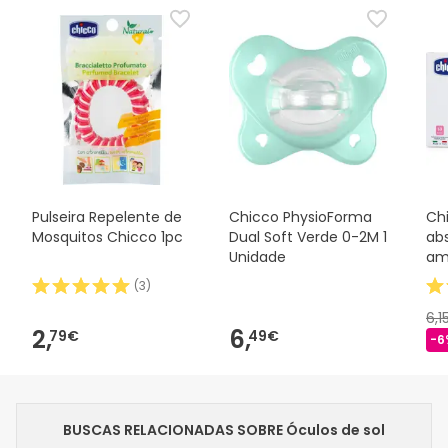
Pulseira Repelente de
Chicco PhysioForma
Ch
Mosquitos Chicco 1pc
Dual Soft Verde 0-2M 1
ab
Unidade
am
(
3
)
6,1
2,
6,
79€
49€
-6
BUSCAS RELACIONADAS SOBRE Óculos de sol