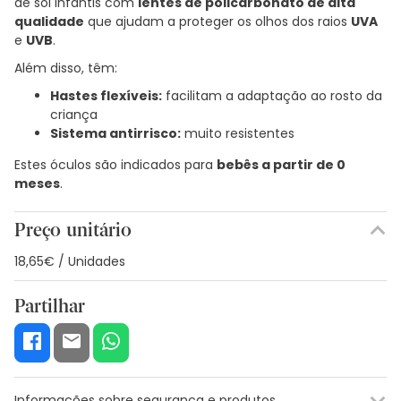
de sol infantis com
lentes de policarbonato de alta
qualidade
que ajudam a proteger os olhos dos raios
UVA
e
UVB
.
Além disso, têm:
Hastes flexíveis:
facilitam a adaptação ao rosto da
criança
Sistema antirrisco:
muito resistentes
Estes óculos são indicados para
bebês a partir de 0
meses
.
Preço unitário
18,65€ / Unidades
Partilhar
Informações sobre segurança e produtos