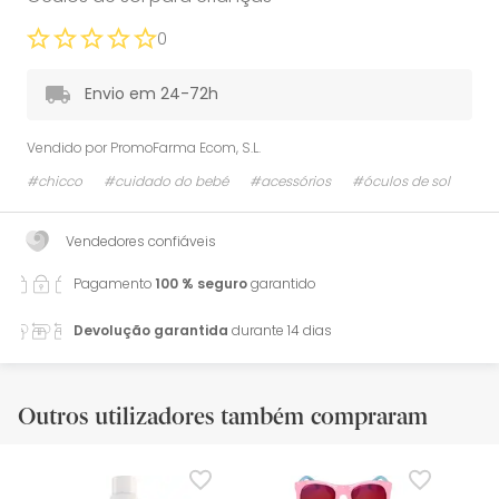
0
Envio em 24-72h
Vendido por
PromoFarma Ecom, S.L.
#chicco
#cuidado do bebé
#acessórios
#óculos de sol
Vendedores confiáveis
Pagamento
100 % seguro
garantido
Devolução garantida
durante 14 dias
Outros utilizadores também compraram