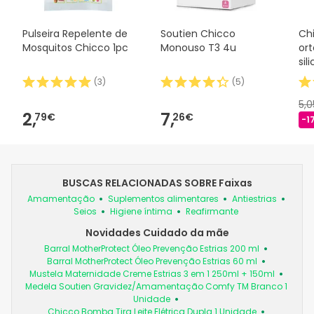
Pulseira Repelente de
Soutien Chicco
Ch
Mosquitos Chicco 1pc
Monouso T3 4u
or
sil
(
3
)
(
5
)
5,
2,
7,
79€
26€
-1
BUSCAS RELACIONADAS SOBRE Faixas
Amamentação
Suplementos alimentares
Antiestrias
Seios
Higiene íntima
Reafirmante
Novidades Cuidado da mãe
Barral MotherProtect Óleo Prevenção Estrias 200 ml
Barral MotherProtect Óleo Prevenção Estrias 60 ml
Mustela Maternidade Creme Estrias 3 em 1 250ml + 150ml
Medela Soutien Gravidez/Amamentação Comfy TM Branco 1
Unidade
Chicco Bomba Tira Leite Elétrica Dupla 1 Unidade