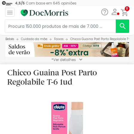
4,5
/
5
Com base em
645
opiniões
0
Bebés
Cuidado da mãe
Faixas
Chicco Guaina Post Parto Regolabile T-6 
*Ver detalhes
Chicco Guaina Post Parto
Regolabile T-6 1ud