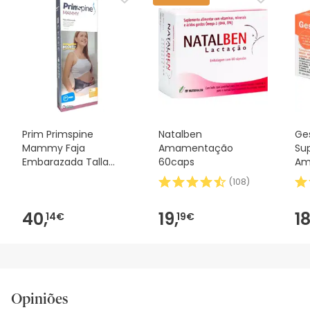
Prim Primspine
Natalben
Ge
Mammy Faja
Amamentação
Su
Embarazada Talla
60caps
Am
Única Prs615G Os 1ud
30
(
108
)
40,
19,
18
14€
19€
Opiniões