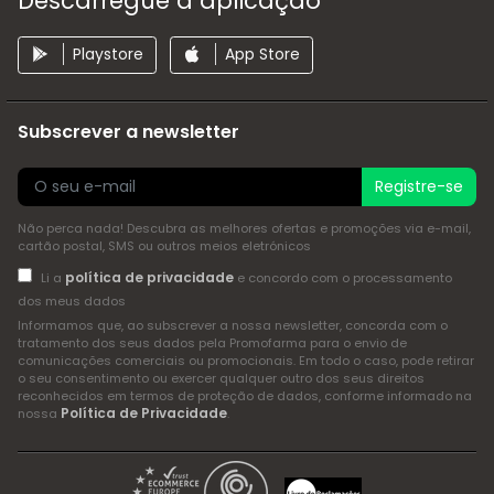
Descarregue a aplicação
Playstore
App Store
Subscrever a newsletter
Registre-se
Não perca nada! Descubra as melhores ofertas e promoções via e-mail,
cartão postal, SMS ou outros meios eletrónicos
política de privacidade
Li a
e concordo com o processamento
dos meus dados
Informamos que, ao subscrever a nossa newsletter, concorda com o
tratamento dos seus dados pela Promofarma para o envio de
comunicações comerciais ou promocionais. Em todo o caso, pode retirar
o seu consentimento ou exercer qualquer outro dos seus direitos
reconhecidos em termos de proteção de dados, conforme informado na
Política de Privacidade
nossa
.