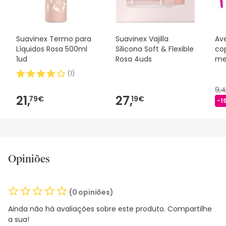
Suavinex Termo para
Suavinex Vajilla
Av
Líquidos Rosa 500ml
Silicona Soft & Flexible
co
1ud
Rosa 4uds
me
(
1
)
9,
21,
27,
79€
19€
-1
Opiniões
(0 opiniões)
Ainda não há avaliações sobre este produto. Compartilhe
a sua!