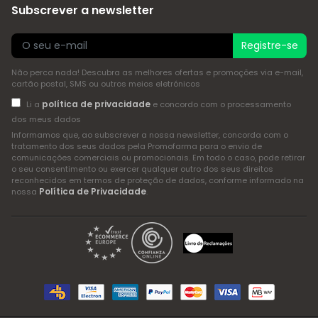
Subscrever a newsletter
Registre-se
Não perca nada! Descubra as melhores ofertas e promoções via e-mail,
cartão postal, SMS ou outros meios eletrónicos
política de privacidade
Li a
e concordo com o processamento
dos meus dados
Informamos que, ao subscrever a nossa newsletter, concorda com o
tratamento dos seus dados pela Promofarma para o envio de
comunicações comerciais ou promocionais. Em todo o caso, pode retirar
o seu consentimento ou exercer qualquer outro dos seus direitos
reconhecidos em termos de proteção de dados, conforme informado na
Política de Privacidade
nossa
.