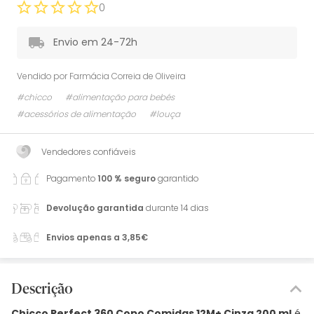
0
Envio em 24-72h
Vendido por
Farmácia Correia de Oliveira
#chicco
#alimentação para bebés
#acessórios de alimentação
#louça
Vendedores confiáveis
Pagamento
100 % seguro
garantido
Devolução garantida
durante 14 dias
Envios apenas a 3,85€
Descrição
Chicco Perfect 360 Copo Comidas 12M+ Cinza 200 ml
é