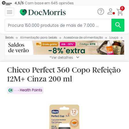
4,5
/
5
Com base em
645
opiniões
0
Bebés
Alimentação para bebés
Acessórios de alimentação
Louça
Ch
*Ver detalhes
Chicco Perfect 360 Copo Refeição
12M+ Cinza 200 ml
Health Points