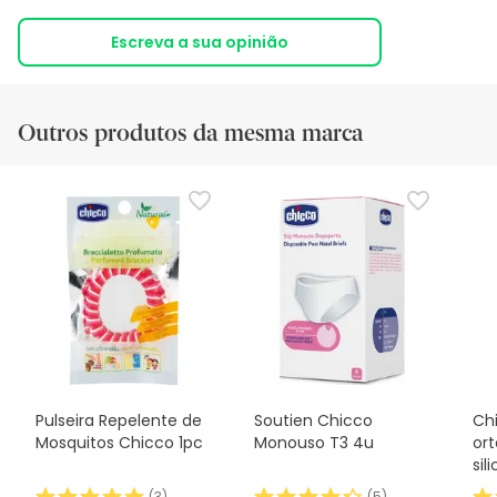
Escreva a sua opinião
Outros produtos da mesma marca
Pulseira Repelente de
Soutien Chicco
Ch
Mosquitos Chicco 1pc
Monouso T3 4u
or
sil
(
3
)
(
5
)