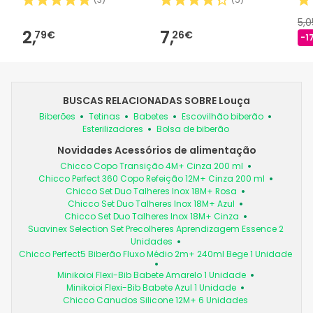
5,
2,
7,
79€
26€
-1
BUSCAS RELACIONADAS SOBRE Louça
Biberões
Tetinas
Babetes
Escovilhão biberão
Esterilizadores
Bolsa de biberão
Novidades Acessórios de alimentação
Chicco Copo Transição 4M+ Cinza 200 ml
Chicco Perfect 360 Copo Refeição 12M+ Cinza 200 ml
Chicco Set Duo Talheres Inox 18M+ Rosa
Chicco Set Duo Talheres Inox 18M+ Azul
Chicco Set Duo Talheres Inox 18M+ Cinza
Suavinex Selection Set Precolheres Aprendizagem Essence 2
Unidades
Chicco Perfect5 Biberão Fluxo Médio 2m+ 240ml Bege 1 Unidade
Minikoioi Flexi-Bib Babete Amarelo 1 Unidade
Minikoioi Flexi-Bib Babete Azul 1 Unidade
Chicco Canudos Silicone 12M+ 6 Unidades