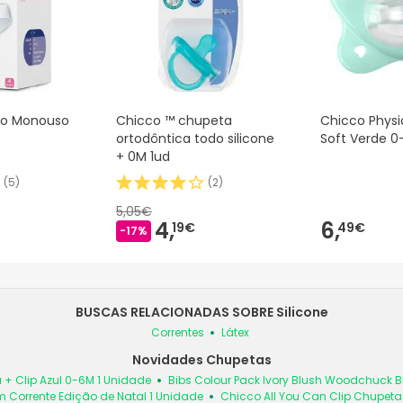
co Monouso
Chicco ™ chupeta
Chicco Phys
ortodôntica todo silicone
Soft Verde 0
+ 0M 1ud
(
5
)
(
2
)
5,05€
4,
6,
19€
49€
-17%
BUSCAS RELACIONADAS SOBRE Silicone
Correntes
Látex
Novidades Chupetas
 + Clip Azul 0-6M 1 Unidade
Bibs Colour Pack Ivory Blush Woodchuck
 Corrente Edição de Natal 1 Unidade
Chicco All You Can Clip Chupet