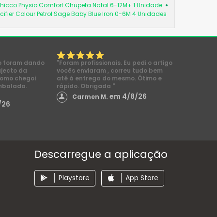
hicco Physio Comfort Chupeta Natal 6-12M+ 1 Unidade
cifier Colour Petrol Sage Baby Blue Iron 0-6M 4 Unidades
o foram dando
"Foram profissionais. Eu pedi o artigo
ajecto da
vocês enviaram , correu tudo bem
como chegoi
até á entrega do mesmo. Ótimo e
mbalada.
rápido. Obrigada "
em 4/8/26
Carmen M.
/26
Descarregue a aplicação
Playstore
App Store