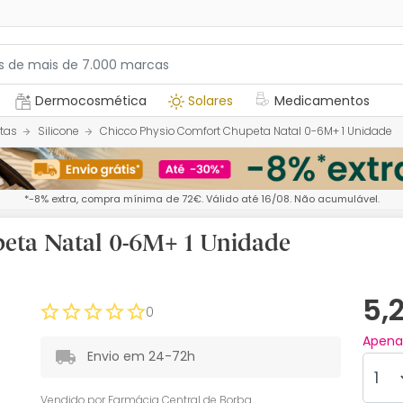
Dermocosmética
Solares
Medicamentos
tas
Silicone
Chicco Physio Comfort Chupeta Natal 0-6M+ 1 Unidade
*-8% extra, compra mínima de 72€. Válido até 16/08. Não acumulável.
eta Natal 0-6M+ 1 Unidade
5,
0
Apen
Envio em 24-72h
Vendido por
Farmácia Central de Borba