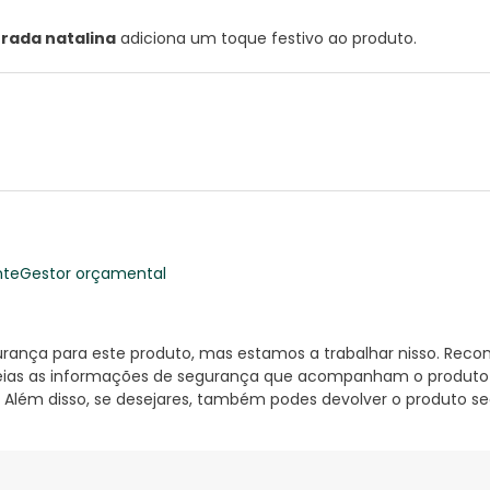
orada natalina
adiciona um toque festivo ao produto.
nte
Gestor orçamental
nça para este produto, mas estamos a trabalhar nisso. Reco
ias as informações de segurança que acompanham o produto ant
 Além disso, se desejares, também podes devolver o produto s