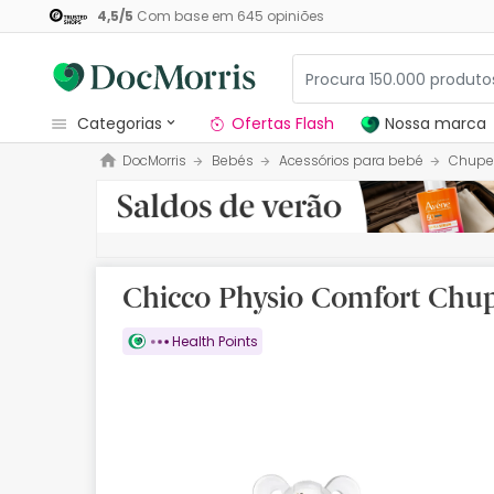
4,5
/
5
Com base em
645
opiniões
categorias
Ofertas Flash
Nossa marca
DocMorris
Bebés
Acessórios para bebé
Chupe
Dermocosmetica
Nossa marca
Solares
Chicco Physio Comfort Chup
Medicamentos
Health Points
Cosmética
Saúde
Higiene
Dietética