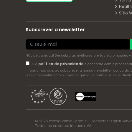
Torna
Health
Sítio
Subscrever a newsletter
Não perca nada! Descubra as melhores ofertas e promoções via 
política de privacidade
Li a
e concordo com o process
Informamos que, ao subscrever a nossa newsletter, concorda 
o seu consentimento ou exercer qualquer outro dos seus dire
© 2026 PromoFarma Ecom, SL. DocMorris Digital Servic
Todos os produtos incluem IVA.