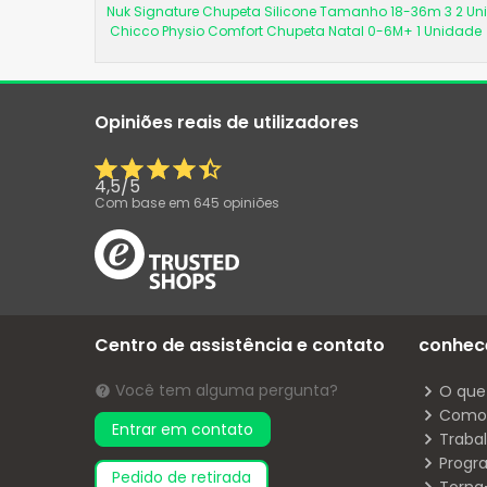
Nuk Signature Chupeta Silicone Tamanho 18-36m 3 2 U
Chicco Physio Comfort Chupeta Natal 0-6M+ 1 Unidade
Opiniões reais de utilizadores
4,5
/
5
Com base em
645
opiniões
Centro de assistência e contato
conhec
Você tem alguma pergunta?
O que
Como 
Entrar em contato
Traba
Progr
pedido de retirada