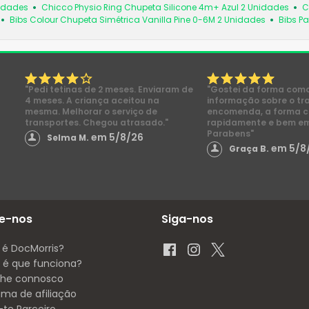
nidades
Chicco Physio Ring Chupeta Silicone 4m+ Azul 2 Unidades
C
Bibs Colour Chupeta Simétrica Vanilla Pine 0-6M 2 Unidades
Bibs Pa
"Pedi tetinas de 2 meses. Enviaram de
"Gostei da forma com
4 meses. A criança aceitou na
informação sobre o tr
mesma. Melhorar o serviço de
encomenda, a forma 
transportes. Chegou atrasado."
rapidamente e bem e
Parabens"
em 5/8/26
Selma M.
em 5/8
Graça B.
e-nos
Siga-nos
 é DocMorris?
é que funciona?
lhe connosco
ama de afiliação