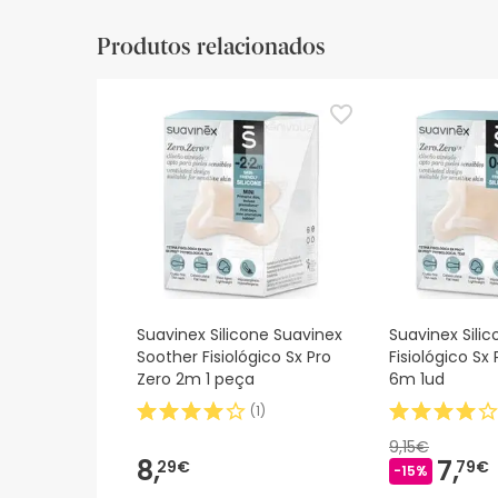
Produtos relacionados
Suavinex Silicone Suavinex
Suavinex Sili
Soother Fisiológico Sx Pro
Fisiológico Sx
Zero 2m 1 peça
6m 1ud
(
1
)
9,15€
8,
7,
29€
79€
-15%