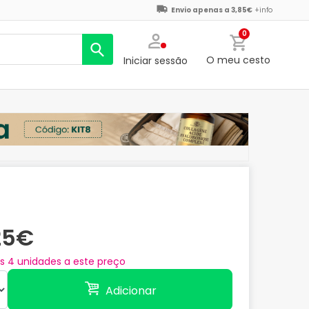
Envio apenas a 3,85€
+info
0
O meu cesto
Iniciar sessão
25€
as
4
unidades a este preço
Adicionar