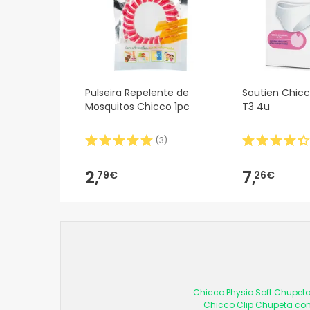
Pulseira Repelente de
Soutien Chic
Mosquitos Chicco 1pc
T3 4u
(
3
)
2,
7,
79€
26€
Chicco Physio Soft Chupeta
Chicco Clip Chupeta com