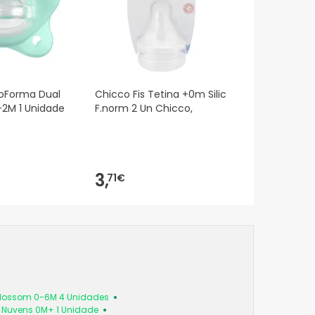
ioForma Dual
Chicco Fis Tetina +0m Silic
-2M 1 Unidade
F.norm 2 Un Chicco,
3,
71€
 Blossom 0-6M 4 Unidades
a Nuvens 0M+ 1 Unidade