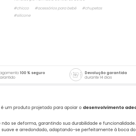
#chicco
#acessórios para bebé
#chupetas
#silicone
Pagamento
100 % seguro
Devolução garantida
arantido
durante 14 dias
é um produto projetado para apoiar o
desenvolvimento ade
 não se deforma, garantindo sua durabilidade e funcionalidade.
o suave e arredondado, adaptando-se perfeitamente à boca do