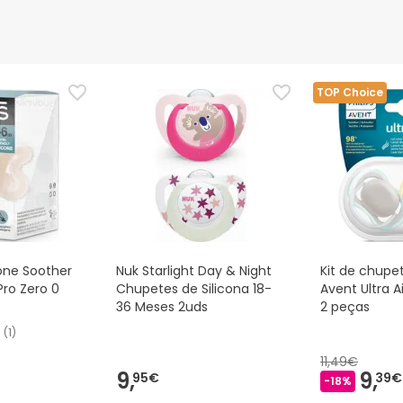
TOP Choice
cone Soother
Nuk Starlight Day & Night
Kit de chupet
 Pro Zero 0
Chupetes de Silicona 18-
Avent Ultra A
36 Meses 2uds
2 peças
(
1
)
11,49€
9,
9,
95€
39€
-18%