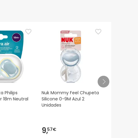
TOP Choice
a Philips
Nuk Mommy Feel Chupeta
Soothies Av
ir 18m Neutral
Silicone 0-9M Azul 2
Silicone Soo
Unidades
Meses Azul 
12,99€
9,
10,
57€
5
-18%