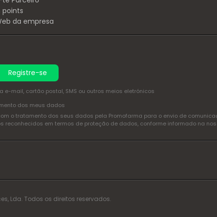
-te Parceiro
 points
 Web da empresa
Registre-se
e-mail, cartão postal, SMS ou outros meios eletrónicos
amento dos meus dados
com o tratamento dos seus dados pela Promofarma para o envio de comunicaçõ
itos reconhecidos em termos de proteção de dados, conforme informado na no
es, Lda. Todos os direitos reservados.