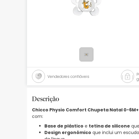
Bebés
Ótica
Ortopedia
Ervanária
Cosmética natural
Promoções
Vendedores confiáveis
g
Marcas
Mais vendidos
Descrição
Chicco Physio Comfort Chupeta Natal 0-6M+
Health points
com:
Blog
Base de plástico
e
tetina de silicone
que
Design ergonômico
que inclui um escud