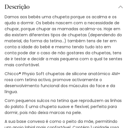
Descrição
Damos aos bebés uma chupeta porque os acalma e os
ajuda a dormir. Os bebés nascem com a necessidade de
chupar, porque chupar as mamadas acalma-os. Hoje em
dia existem diferentes tipos de chupetas (dependendo do
material, da forma da tetina...) também tens de ter em
conta a idade do bebé e mesmo tendo tudo isto em
conta pode dar o caso de não gostares da chupetas, tens
de ir testar e decidir a mais pequena com a qual te sentes
mais confortável.
Chicco® Physio Soft chupetas de silicone anatómico 4M+
rosa com tetina activa, promove activamente o
desenvolvimento funcional dos músculos da face e da
língua.
Com pequenos sulcos na tetina que reproduzem as linhas
do palato. É uma chupeta suave e flexível, perfeita para
dormir, pois não deixa marcas na pele.
A sua base convexa é como o peito da mãe, permitindo
um apoio labial mais confortável. Contém 1 unidade rosa.