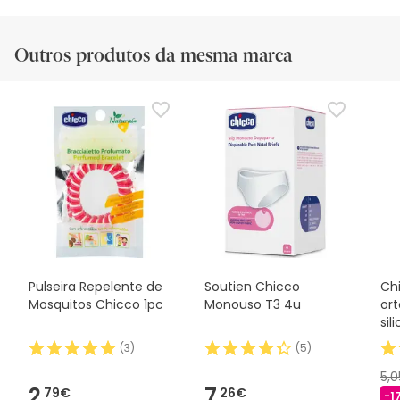
Outros produtos da mesma marca
Pulseira Repelente de
Soutien Chicco
Ch
Mosquitos Chicco 1pc
Monouso T3 4u
or
sil
(
3
)
(
5
)
5,
2,
7,
79€
26€
-1