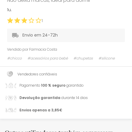
Não deixa marcas, ideal para dormir
1u.
1
Envio em 24-72h
Vendido por
Farmacia Costa
#chicco
#acessórios para bebé
#chupetas
#silicone
Vendedores confiáveis
Pagamento
100 % seguro
garantido
Devolução garantida
durante 14 dias
Envios apenas a 3,85€