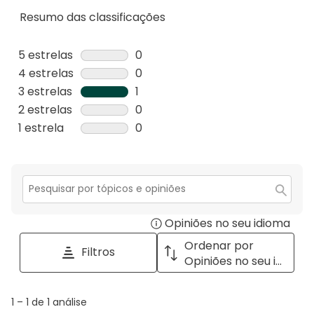
Resumo das classificações
5 estrelas
estrelas
0
0
4 estrelas
estrelas
0
análise
0
3 estrelas
estrelas
1
com
análise
1
2 estrelas
estrelas
0
5
com
análise
0
1 estrela
estrelas
0
estrelas.
4
com
análise
0
estrelas.
3
com
análise
estrelas.
2
com
estrelas.
1
Secção
para
estrela.
Opiniões no seu idioma
Disp
pesquisar
tópicos
a
Ordenar por
Filtros
e
pop
Opiniões no seu idioma
opiniões
with
info
1
1
–
1 de 1
análise
abou