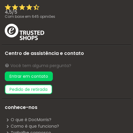
4,5
/
5
Com base em
645
opiniões
Centro de assistência e contato
Você tem alguma pergunta?
Entrar em contato
pedido de retirada
conhece-nos
O que é DocMorris?
Como é que funciona?
Trabalhe connosco