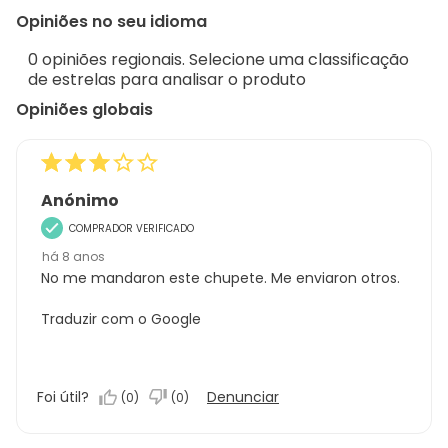
to
Regi
Opiniões no seu idioma
1
Sort.
de
0 opiniões regionais. Selecione uma classificação
1
de estrelas para analisar o produto
análise
Opiniões globais
Anónimo
COMPRADOR VERIFICADO
há 8 anos
No me mandaron este chupete. Me enviaron otros.
Traduzir com o Google
Foi útil?
Denunciar
(
0
)
(
0
)