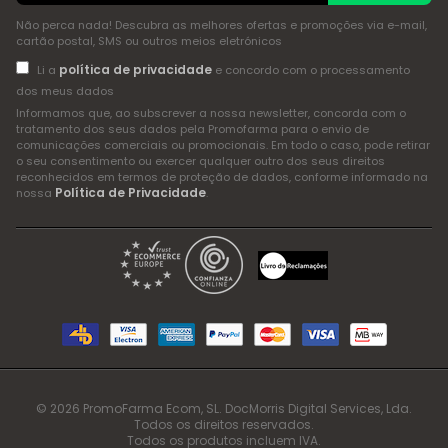
Não perca nada! Descubra as melhores ofertas e promoções via e-mail,
cartão postal, SMS ou outros meios eletrónicos
política de privacidade
Li a
e concordo com o processamento
dos meus dados
Informamos que, ao subscrever a nossa newsletter, concorda com o
tratamento dos seus dados pela Promofarma para o envio de
comunicações comerciais ou promocionais. Em todo o caso, pode retirar
o seu consentimento ou exercer qualquer outro dos seus direitos
reconhecidos em termos de proteção de dados, conforme informado na
Política de Privacidade
nossa
.
© 2026 PromoFarma Ecom, SL. DocMorris Digital Services, Lda.
Todos os direitos reservados.
Todos os produtos incluem IVA.