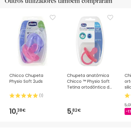
Outros utilizadores também compraram
Chicco Chupeta
Chupeta anatômica
Ch
Physio Soft 2uds
Chicco ™ Physio Soft
or
Tetina ortodôntica de
sil
silicone 1ud
(
1
)
5,
10,
5,
38€
82€
-1