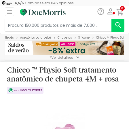
4,5
/
5
Com base em
645
opiniões
0
Bebés
Acessórios para bebé
Chupetas
Silicone
Chicco ™ Physio Soft
*Ver detalhes
Chicco ™ Physio Soft tratamento
anatômico de chupeta 4M + rosa
Health Points