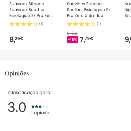
Suavinex Silicone
Suavinex Silicone
Nuk
Suavinex Soother
Soother Fisiológico Sx
Ni
Fisiológico Sx Pro Zero
Pro Zero 0 6m 1ud
Sil
2m 1 peça
2u
(
1
)
(
1
)
9,15€
8,
7,
9,
29€
79€
-15%
Opiniões
Classificação geral
3.0
1 opinião