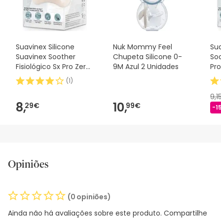
Suavinex Silicone
Nuk Mommy Feel
Sua
Suavinex Soother
Chupeta Silicone 0-
Soo
Fisiológico Sx Pro Zero
9M Azul 2 Unidades
Pro
2m 1 peça
(
1
)
9,1
8,
10,
29€
99€
-1
Opiniões
(0 opiniões)
Ainda não há avaliações sobre este produto. Compartilhe