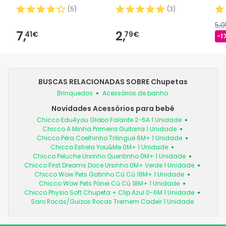
(
5
)
(
3
)
5,
7,
2,
41€
79€
-1
BUSCAS RELACIONADAS SOBRE Chupetas
Brinquedos
Acessórios de banho
Novidades Acessórios para bebé
Chicco Edu4you Globo Falante 2-6A 1 Unidade
Chicco A Minha Primeira Guitarra 1 Unidade
Chicco Pêra Coelhinho Trilingue 6M+ 1 Unidade
Chicco Estrela You&Me 0M+ 1 Unidade
Chicco Peluche Ursinho Quentinho 0M+ 1 Unidade
Chicco First Dreams Doce Ursinho 0M+ Verde 1 Unidade
Chicco Wow Pets Gatinho Cú Cú 18M+ 1 Unidade
Chicco Wow Pets Pónei Cú Cú 18M+ 1 Unidade
Chicco Physio Soft Chupeta + Clip Azul 0-6M 1 Unidade
Saro Rocas/Guizos Rocas Tremem Cadeir 1 Unidade