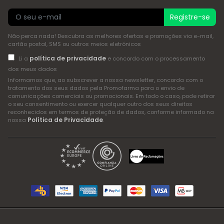
Registre-se
Não perca nada! Descubra as melhores ofertas e promoções via e-mail,
cartão postal, SMS ou outros meios eletrónicos
política de privacidade
Li a
e concordo com o processamento
dos meus dados
Informamos que, ao subscrever a nossa newsletter, concorda com o
tratamento dos seus dados pela Promofarma para o envio de
comunicações comerciais ou promocionais. Em todo o caso, pode retirar
o seu consentimento ou exercer qualquer outro dos seus direitos
reconhecidos em termos de proteção de dados, conforme informado na
Política de Privacidade
nossa
.