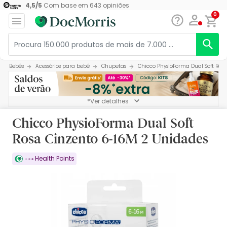
4,5
/
5
Com base em
643
opiniões
0
Bebés
Acessórios para bebé
Chupetas
Chicco PhysioForma Dual Soft Ros
*Ver detalhes
Chicco PhysioForma Dual Soft
Rosa Cinzento 6-16M 2 Unidades
Health Points